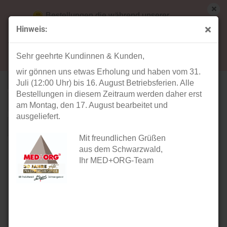
Bestellungen die während unserer
Betriebsferien (31. Juli ab 12:00 Uhr bis 16.
Hinweis:
August) aufgegeben werden, werden ab Montag,
17. August bearbeitet und versendet.
Sehr geehrte Kundinnen & Kunden,
TEMPLIN
wir gönnen uns etwas Erholung und haben vom 31.
Sortieren nach
Sortieren nach
Alle Kategorien
Juli (12:00 Uhr) bis 16. August Betriebsferien. Alle
Bestellungen in diesem Zeitraum werden daher erst
pro Seite
40 pro Seite
am Montag, den 17. August bearbeitet und
ausgeliefert.
1
2
3
4
»
Mit freundlichen Grüßen
aus dem Schwarzwald,
Ihr MED+ORG-Team