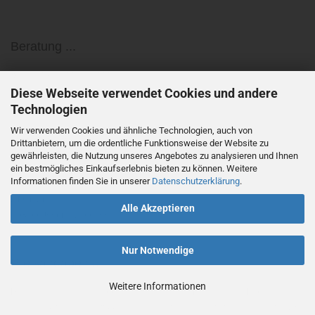
Beratung ...
»
Tel. +49 (0) 7728 - 64 55 0
»
Diese Webseite verwendet Cookies und andere
info@medundorg.de
Technologien
Wir verwenden Cookies und ähnliche Technologien, auch von
Bürozeiten ...
Drittanbietern, um die ordentliche Funktionsweise der Website zu
gewährleisten, die Nutzung unseres Angebotes zu analysieren und Ihnen
ein bestmögliches Einkaufserlebnis bieten zu können. Weitere
»
Montag bis Donnerstag
Informationen finden Sie in unserer
Datenschutzerklärung
.
08:00 Uhr bis 17:00 Uhr
»
Freitag
Alle Akzeptieren
08:00 Uhr bis 12:00 Uhr
Nur Notwendige
Preisangaben ...
Weitere Informationen
Die in unserem Shop ausgewiesenen Preise für Produkte und
Versandkosten sind Nettopreise und verstehen sich zuzüglich 7% bzw. 19%