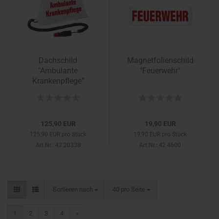
Dachschild
Magnetfolienschild
"Ambulante
"Feuerwehr"
Krankenpflege"
125,90 EUR
19,90 EUR
125,90 EUR pro Stück
19,90 EUR pro Stück
Art.Nr.: 42.2033B
Art.Nr.: 42.4600
Sortieren nach
pro Seite
Sortieren nach
40 pro Seite
1
2
3
4
»