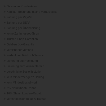
»
Gast- oder Kundenkonto
»
Kauf auf Rechnung (keine Vorauskasse)
»
Zahlung per PayPal
»
Zahlung per SEPA
»
Zahlung per Überweisung
»
keine Zahlungsgebühren
»
Trusted-Shop-Garantie
n
»
Geld-zurück-Garantie
»
versicherter Versand
»
kostenloser Rückhol-Service
»
Lieferung auf Rechnung
»
Lieferung zum Wunschtermin
»
persönliche Bestellhistorie
»
kein Mindermengenzuschlag
»
kein Mindestbestellwert
»
5% Neukunden-Rabatt
»
10% Stammkunden-Rabatt
»
versandkostenfrei ab € 150,00