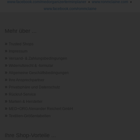
www.facebook.com/medorganizerterminplaner
♦
www.ronmclaine.com
♦
www.facebook.com/ronmclaine
Mehr über ...
»
Trusted Shops
»
Impressum
»
Versand- & Zahlungsbedingungen
»
Widerrufsrecht & -formular
»
Allgemeine Geschäftsbedingungen
»
Ihre Ansprechpartner
»
Privatsphäre und Datenschutz
»
Rückruf-Service
»
Marken & Hersteller
»
MED+ORG Alexander Reichert GmbH
»
Textilien-Größentabellen
Ihre Shop-Vorteile ...