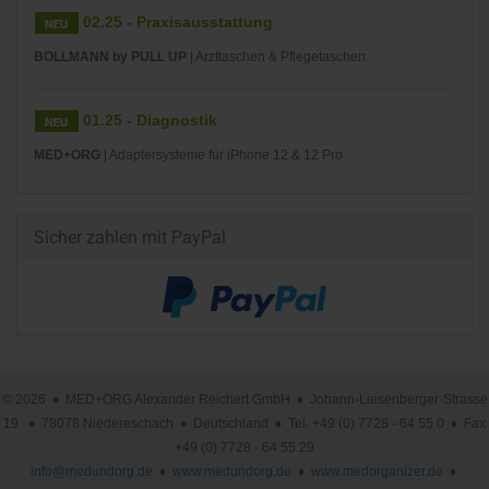
02.25 - Praxisausstattung
BOLLMANN by PULL UP
| Arzttaschen & Pflegetaschen.
01.25 - Diagnostik
MED+ORG
| Adaptersysteme für iPhone 12 & 12 Pro
Sicher zahlen mit PayPal
© 2026 ♦ MED+ORG Alexander Reichert GmbH ♦ Johann-Liesenberger-Strasse
19 ♦ 78078 Niedereschach ♦ Deutschland ♦ Tel. +49 (0) 7728 - 64 55 0 ♦ Fax
+49 (0) 7728 - 64 55 29
info@medundorg.de
♦
www.medundorg.de
♦
www.medorganizer.de
♦