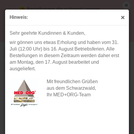
Bestellungen die während unserer
Betriebsferien (31. Juli ab 12:00 Uhr bis 16.
Hinweis:
August) aufgegeben werden, werden ab Montag,
Verstärkerstreifen
17. August bearbeitet und versendet.
Sehr geehrte Kundinnen & Kunden,
wir gönnen uns etwas Erholung und haben vom 31.
Juli (12:00 Uhr) bis 16. August Betriebsferien. Alle
Sortieren nach
pro Seite
Sortieren nach
40 pro Seite
Bestellungen in diesem Zeitraum werden daher erst
am Montag, den 17. August bearbeitet und
1
ausgeliefert.
Mit freundlichen Grüßen
aus dem Schwarzwald,
Ihr MED+ORG-Team
Verstärkerstreifen A5
Verstärkerstreifen A4