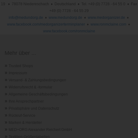
19 ♦ 78078 Niedereschach ♦ Deutschland ♦ Tel. +49 (0) 7728 - 64 55 0 ♦ Fax
+49 (0) 7728 - 64 55 29
info@medundorg.de
♦
www.medundorg.de
♦
www.medorganizer.de
♦
www.facebook.com/medorganizerterminplaner
♦
www.ronmclaine.com
♦
www.facebook.com/ronmclaine
Mehr über ...
»
Trusted Shops
»
Impressum
»
Versand- & Zahlungsbedingungen
»
Widerrufsrecht & -formular
»
Allgemeine Geschäftsbedingungen
»
Ihre Ansprechpartner
»
Privatsphäre und Datenschutz
»
Rückruf-Service
»
Marken & Hersteller
»
MED+ORG Alexander Reichert GmbH
»
Textilien-Größentabellen