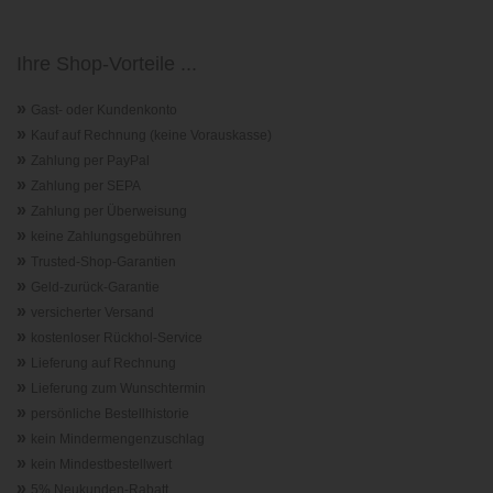
Ihre Shop-Vorteile ...
»
Gast- oder Kundenkonto
»
Kauf auf Rechnung (keine Vorauskasse)
»
Zahlung per PayPal
»
Zahlung per SEPA
»
Zahlung per Überweisung
»
keine Zahlungsgebühren
»
Trusted-Shop-Garantie
n
»
Geld-zurück-Garantie
»
versicherter Versand
»
kostenloser Rückhol-Service
»
Lieferung auf Rechnung
»
Lieferung zum Wunschtermin
»
persönliche Bestellhistorie
»
kein Mindermengenzuschlag
»
kein Mindestbestellwert
»
5% Neukunden-Rabatt