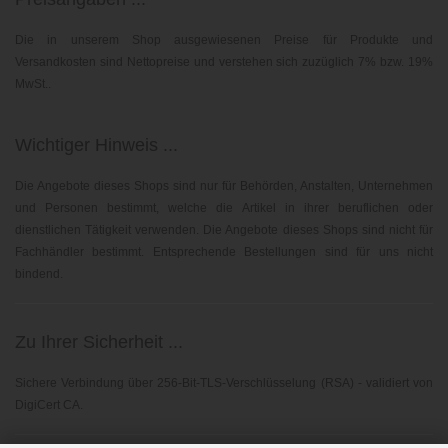
Die in unserem Shop ausgewiesenen Preise für Produkte und
Versandkosten sind Nettopreise und verstehen sich zuzüglich 7% bzw. 19%
MwSt..
Wichtiger Hinweis ...
Die Angebote dieses Shops sind nur für Behörden, Anstalten, Unternehmen
und Personen bestimmt, welche die Artikel in ihrer beruflichen oder
dienstlichen Tätigkeit verwenden. Die Angebote dieses Shops sind nicht für
Fachhändler bestimmt. Entsprechende Bestellungen sind für uns nicht
bindend.
Zu Ihrer Sicherheit ...
Sichere Verbindung über 256-Bit-TLS-Verschlüsselung (RSA) - validiert von
DigiCert CA.