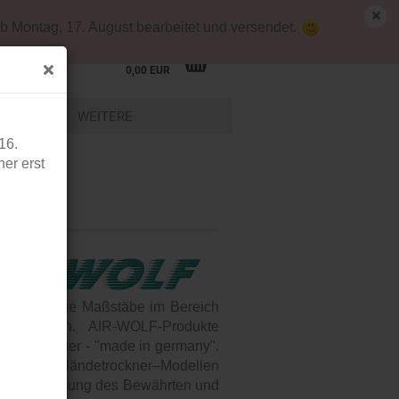
emap
Kundenlogin
Merkzettel
b Montag, 17. August bearbeitet und versendet.
Ihr Warenkorb
0,00 EUR
LEIDUNG
WEITERE
16.
en
er erst
schräume
s heute neue Maßstäbe im Bereich
d Arztpraxen. AIR-WOLF-Produkte
e Lebensdauer - "made in germany".
bekannten Händetrockner–Modellen
iterentwicklung des Bewährten und