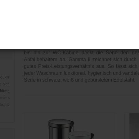
der Gedanke, innovative und funktionsgerechte P
Marke AIR-WOLF zu einem erstklassigen 
Waschraumhygiene. Bei MED+ORG erhalten Sie da
und Handtuchspender über Seifenspender bis zum
Verbrauchsmaterial.
Mit der Spenderserie Gamma II ist AIR-WOLF ein
hygienisches Design mit Funktionalität und klein
bis hin zur WC-Kabine deckt die Serie den g
Abfallbehältern ab. Gamma II zeichnet sich durch
gutes Preis-Leistungsverhältnis aus. So lässt sic
jeder Waschraum funktional, hygienisch und vandalens
dukte
Serie in schwarz, weiß und gebürstetem Edelstahl.
e sich
eldung
etters
nkonto