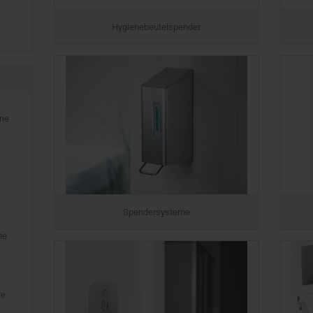
Hygienebeutelspender
ene
Spendersysteme
ne
te