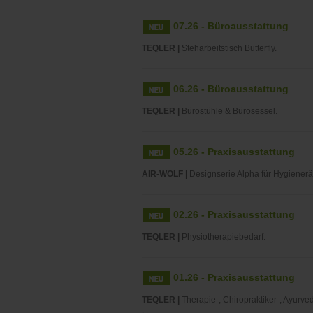
07.26 - Büroausstattung
TEQLER |
Steharbeitstisch Butterfly.
06.26 - Büroausstattung
TEQLER |
Bürostühle & Bürosessel.
05.26 - Praxisausstattung
AIR-WOLF |
Designserie Alpha für Hygiener
02.26 - Praxisausstattung
TEQLER |
Physiotherapiebedarf.
01.26 - Praxisausstattung
TEQLER |
Therapie-, Chiropraktiker-, Ayurve