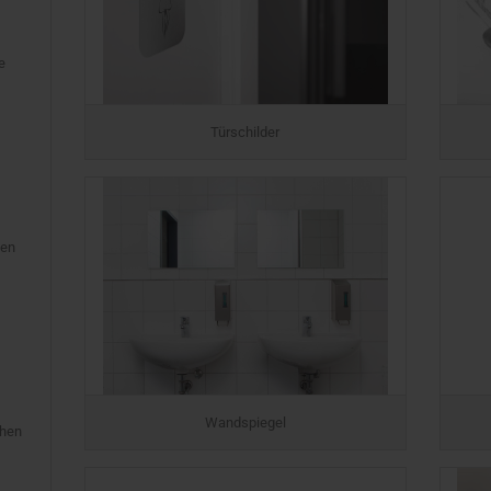
e
Türschilder
ten
Wandspiegel
chen