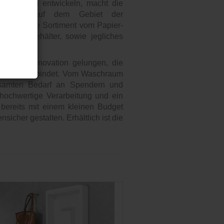
rodukte zu entwickeln, macht die
Partner auf dem Gebiet der
s gesamte Sortiment vom Papier-
 Abfallbehälter, sowie jegliches
e neue Innovation gelungen, die
em Preis verbindet. Vom Waschraum
esamten Bedarf an Spendern und
 hochwertige Verarbeitung und ein
h bereits mit einem kleinen Budget
icher gestalten. Erhältlich ist die