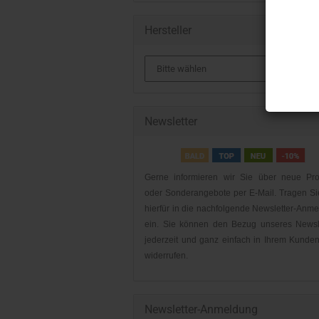
Hersteller
Newsletter
Gerne informieren wir Sie über neue Pro
oder Sonderangebote per E-Mail. Tragen Si
hierfür in die nachfolgende Newsletter-Anm
ein. Sie können den Bezug unseres Newsl
jederzeit und ganz einfach in Ihrem Kunde
widerrufen.
Newsletter-Anmeldung