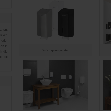
arten,
ucken
 oder
ben in
WC-Papierspender
ch die
griff
en