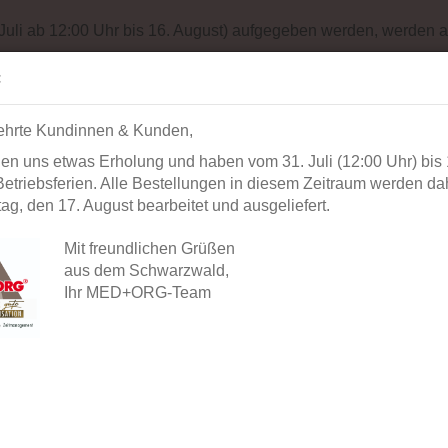
Impressum
Sit
 Juli ab 12:00 Uhr bis 16. August) aufgegeben werden, werden a
Suche...
Alle
:
ehrte Kundinnen & Kunden,
AUSSTATTUNG
BÜROORGANISATION
DIAGNOSTIK
BEK
en uns etwas Erholung und haben vom 31. Juli (12:00 Uhr) bis 
»
»
Startseite
Praxisausstattung
WC- und Waschraumlösung
etriebsferien. Alle Bestellungen in diesem Zeitraum werden dah
g, den 17. August bearbeitet und ausgeliefert.
AIR-WOLF | Hygieneprodukte für WC- und Wa
Mit freundlichen Grüßen
aus dem Schwarzwald,
Ihr MED+ORG-Team
Die Marke
AIR-WOLF
ist seit 1981 auf
dem Markt etabliert. Das
Familienunternehmen mit Sitz in München setzt bi
Hygiene und Desinfektion für Krankenhäuser un
stehen für eine erstklassige Qualität und eine hoh
Das Sortiment reicht von den zuverlässigen und 
bis hin zu Seifen- und WC-Papierspendern. Die We