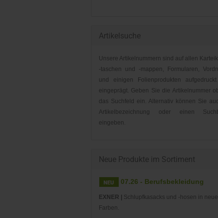
Artikelsuche
Unsere Artikelnummern sind auf allen Karteik
-taschen und -mappen, Formularen, Vordr
und einigen Folienprodukten aufgedruckt
eingeprägt. Geben Sie die Artikelnummer o
das Suchfeld ein. Alternativ können Sie au
Artikelbezeichnung oder einen Suchbe
eingeben.
Neue Produkte im Sortiment
07.26 - Berufsbekleidung
EXNER |
Schlupfkasacks und -hosen in neu
Farben.