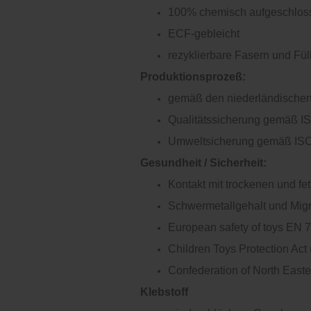
100% chemisch aufgeschlos
ECF-gebleicht
rezyklierbare Fasern und Füll
Produktionsprozeß:
gemäß den niederländischen
Qualitätssicherung gemäß I
Umweltsicherung gemäß IS
Gesundheit / Sicherheit:
Kontakt mit trockenen und f
Schwermetallgehalt und Mig
European safety of toys EN 
Children Toys Protection Ac
Confederation of North Eas
Klebstoff