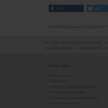
teilen
tweet
Diesen Artikel haben wir am Dienstag, 25.
© 2026 ♦ MED+ORG Alexander Reichert GmbH ♦ Joha
info@medundorg.de
♦
www.medundorg.de
♦
Mehr über ...
»
Trusted Shops
»
Impressum
»
Versand- & Zahlungsbedingungen
»
Widerrufsrecht & -formular
»
Allgemeine Geschäftsbedingungen
»
Ihre Ansprechpartner