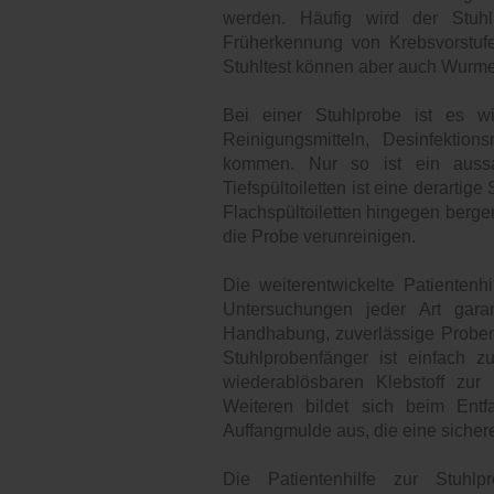
werden. Häufig wird der Stu
Früherkennung von Krebsvorstufe
Stuhltest können aber auch Wurme
Bei einer Stuhlprobe ist es wic
Reinigungsmitteln, Desinfektio
kommen. Nur so ist ein aussa
Tiefspültoiletten ist eine derartig
Flachspültoiletten hingegen berge
die Probe verunreinigen.
Die weiterentwickelte Patienten
Untersuchungen jeder Art gara
Handhabung, zuverlässige Probe
Stuhlprobenfänger ist einfach z
wiederablösbaren Klebstoff zur
Weiteren bildet sich beim Entf
Auffangmulde aus, die eine siche
Die Patientenhilfe zur Stuhlp