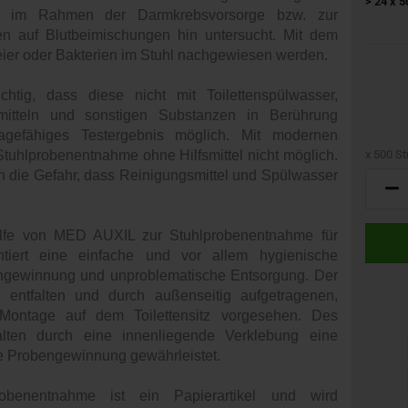
> 24 x 5
hl im Rahmen der Darmkrebsvorsorge bzw. zur
n auf Blutbeimischungen hin untersucht. Mit dem
ier oder Bakterien im Stuhl nachgewiesen werden.
htig, dass diese nicht mit Toilettenspülwasser,
nsmitteln und sonstigen Substanzen in Berührung
gefähiges Testergebnis möglich. Mit modernen
e Stuhlprobenentnahme ohne Hilfsmittel nicht möglich.
x 500 St
n die Gefahr, dass Reinigungsmittel und Spülwasser
x
500
Stück
hilfe von MED AUXIL zur Stuhlprobenentnahme für
ntiert eine einfache und vor allem hygienische
ngewinnung und unproblematische Entsorgung. Der
u entfalten und durch außenseitig aufgetragenen,
 Montage auf dem Toilettensitz vorgesehen. Des
alten durch eine innenliegende Verklebung eine
re Probengewinnung gewährleistet.
robenentnahme ist ein Papierartikel und wird