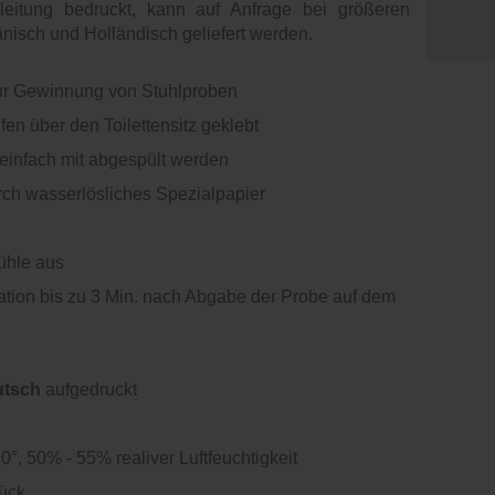
leitung bedruckt, kann auf Anfrage bei größeren
nisch und Holländisch geliefert werden.
zur Gewinnung von Stuhlproben
ifen über den Toilettensitz geklebt
infach mit abgespült werden
rch wasserlösliches Spezialpapier
tühle aus
llation bis zu 3 Min. nach Abgabe der Probe auf dem
utsch
aufgedruckt
°, 50% - 55% realiver Luftfeuchtigkeit
tück