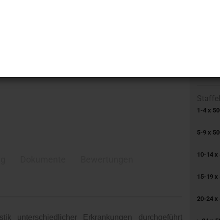
Herstell
GTIN:
Staffe
1-4 x 5
5-9 x 5
10-14 x
ng
Dokumente
Bewertungen
15-19 x
20-24 x
tik unterschiedlicher Erkrankungen durchgeführt