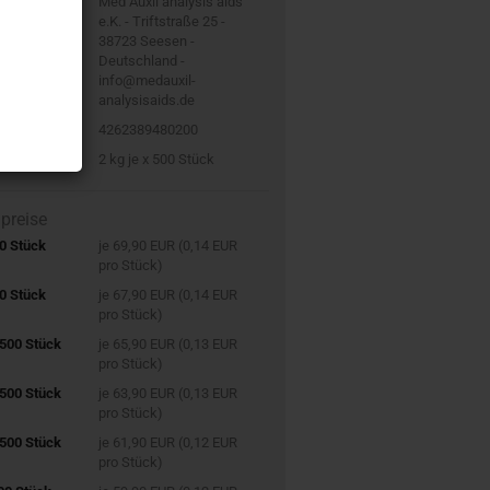
er:
Med Auxil analysis aids
e.K. - Triftstraße 25 -
38723 Seesen -
Deutschland -
info@medauxil-
analysisaids.de
4262389480200
2
kg je x 500 Stück
lpreise
00 Stück
je 69,90 EUR (0,14 EUR
pro Stück)
00 Stück
je 67,90 EUR (0,14 EUR
pro Stück)
 500 Stück
je 65,90 EUR (0,13 EUR
pro Stück)
 500 Stück
je 63,90 EUR (0,13 EUR
pro Stück)
 500 Stück
je 61,90 EUR (0,12 EUR
pro Stück)