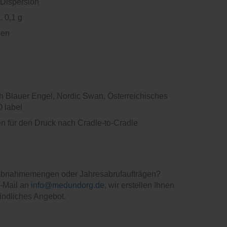
Dispersion
. 0,1 g
sen
h Blauer Engel, Nordic Swan, Österreichisches
 label
len für den Druck nach Cradle-to-Cradle
 Abnahmemengen oder Jahresabrufaufträgen?
E-Mail an
info@medundorg.de
, wir erstellen Ihnen
indliches Angebot.