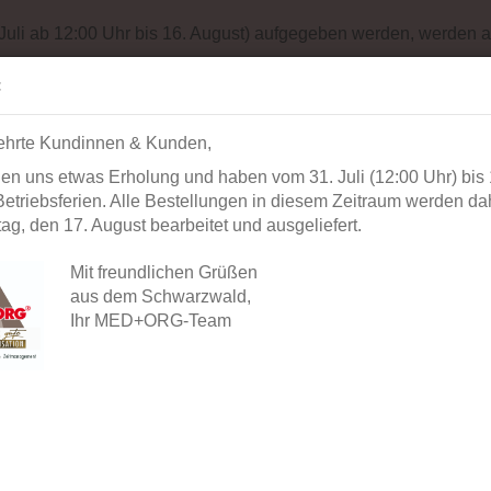
Impressum
Sit
 Juli ab 12:00 Uhr bis 16. August) aufgegeben werden, werden a
Suche...
Alle
:
ehrte Kundinnen & Kunden,
AUSSTATTUNG
BÜROORGANISATION
DIAGNOSTIK
BEK
en uns etwas Erholung und haben vom 31. Juli (12:00 Uhr) bis 
»
& Einwegprodukte
MED AUXIL Stuhlprobenfänger (deutsch)
etriebsferien. Alle Bestellungen in diesem Zeitraum werden dah
g, den 17. August bearbeitet und ausgeliefert.
 Kategorie
MED A
(deut
Mit freundlichen Grüßen
aus dem Schwarzwald,
Ihr MED+ORG-Team
Artikel-
Lieferze
Lagerbe
Herstell
Nr. (MP