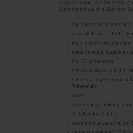
standardmäßig mit deutscher An
Liefermengen auch in Englisch, Dä
hygienische Patientenhilfe 
wird mittels zweier Klebestre
kann nach Probenentnahme e
keine Verstopfungsgefahr du
bis 400 gr belastbar
hält kurzfristig auch fechte S
hält bei sachgerechter Insta
Toilettensitz
weiss
Anwendungsanleitung in
de
Verfallsdatum 3 Jahre
sachgerechte Lagerung bei 20
Verpackungseinheit = 500 S