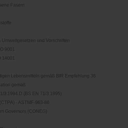
sene Fasern
stoffe
 Umweltgesetzen und Vorschriften
SO 9001
O 14001
ettigen Lebensmitteln gemäß BfR Empfehlung 36
ration gemäß
71/3:1994 D (BS EN 71/3 1995)
t (CTPA) - ASTMF-963-86
tern Governors (CONEG)