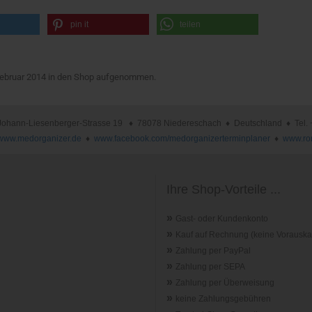
pin it
teilen
 Februar 2014 in den Shop aufgenommen.
nn-Liesenberger-Strasse 19 ♦ 78078 Niedereschach ♦ Deutschland ♦ Tel. +49 
www.medorganizer.de
♦
www.facebook.com/medorganizerterminplaner
♦
www.ro
Ihre Shop-Vorteile ...
»
Gast- oder Kundenkonto
»
Kauf auf Rechnung (keine Vorauska
»
Zahlung per PayPal
»
Zahlung per SEPA
»
Zahlung per Überweisung
»
keine Zahlungsgebühren