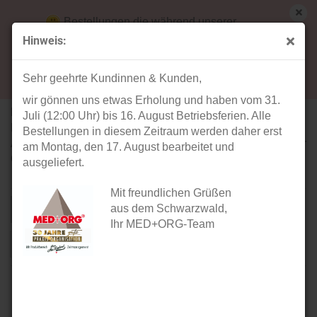
Bestellungen die während unserer
Betriebsferien (31. Juli ab 12:00 Uhr bis 16.
Hinweis:
August) aufgegeben werden, werden ab Montag,
MED AUXIL Sonografie-Befundhülle
17. August bearbeitet und versendet.
Sehr geehrte Kundinnen & Kunden,
wir gönnen uns etwas Erholung und haben vom 31.
MED AUXIL
Sonografie-
Juli (12:00 Uhr) bis 16. August Betriebsferien. Alle
Befundhülle z
ur langfristigen
Bestellungen in diesem Zeitraum werden daher erst
Aufbewahrung von Ultraschall-Aufnahmen in hochwertiger
am Montag, den 17. August bearbeitet und
Qualität mit Lichtschutz-Innenbeschichtung ...
ausgeliefert.
Mit freundlichen Grüßen
aus dem Schwarzwald,
Sortieren nach
pro Seite
Sortieren nach
40 pro Seite
Ihr MED+ORG-Team
1
TOP