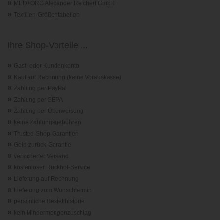
»
MED+ORG Alexander Reichert GmbH
»
Textilien-Größentabellen
Ihre Shop-Vorteile ...
»
Gast- oder Kundenkonto
»
Kauf auf Rechnung (keine Vorauskasse)
»
Zahlung per PayPal
»
Zahlung per SEPA
»
Zahlung per Überweisung
»
keine Zahlungsgebühren
»
Trusted-Shop-Garantie
n
»
Geld-zurück-Garantie
»
versicherter Versand
»
kostenloser Rückhol-Service
»
Lieferung auf Rechnung
»
Lieferung zum Wunschtermin
»
persönliche Bestellhistorie
»
kein Mindermengenzuschlag