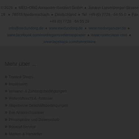
© 2026 ♦ MED+ORG Alexander Reichert GmbH ♦ Johann-Liesenberger-Strasse
19 ♦ 78078 Niedereschach ♦ Deutschland ♦ Tel. +49 (0) 7728 - 64 55 0 ♦ Fax
+49 (0) 7728 - 64 55 29
info@medundorg.de
♦
www.medundorg.de
♦
www.medorganizer.de
♦
www.facebook.com/medorganizerterminplaner
♦
www.ronmclaine.com
♦
www.facebook.com/ronmclaine
Mehr über ...
»
Trusted Shops
»
Impressum
»
Versand- & Zahlungsbedingungen
»
Widerrufsrecht & -formular
»
Allgemeine Geschäftsbedingungen
»
Ihre Ansprechpartner
»
Privatsphäre und Datenschutz
»
Rückruf-Service
»
Marken & Hersteller