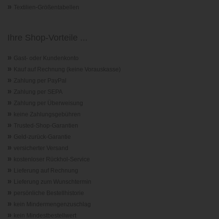
»
Textilien-Größentabellen
Ihre Shop-Vorteile ...
»
Gast- oder Kundenkonto
»
Kauf auf Rechnung (keine Vorauskasse)
»
Zahlung per PayPal
»
Zahlung per SEPA
»
Zahlung per Überweisung
»
keine Zahlungsgebühren
»
Trusted-Shop-Garantie
n
»
Geld-zurück-Garantie
»
versicherter Versand
»
kostenloser Rückhol-Service
»
Lieferung auf Rechnung
»
Lieferung zum Wunschtermin
»
persönliche Bestellhistorie
»
kein Mindermengenzuschlag
»
kein Mindestbestellwert