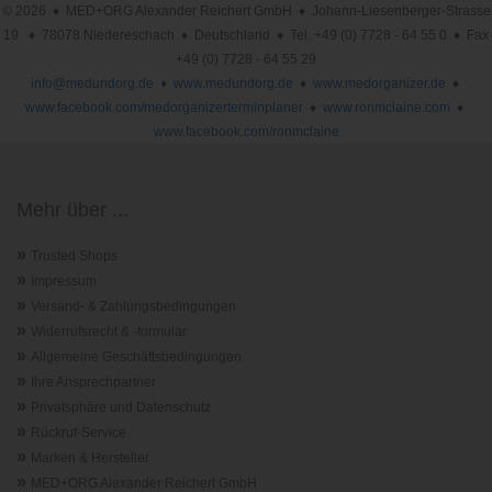
© 2026 ♦ MED+ORG Alexander Reichert GmbH ♦ Johann-Liesenberger-Strasse
19 ♦ 78078 Niedereschach ♦ Deutschland ♦ Tel. +49 (0) 7728 - 64 55 0 ♦ Fax
+49 (0) 7728 - 64 55 29
info@medundorg.de
♦
www.medundorg.de
♦
www.medorganizer.de
♦
www.facebook.com/medorganizerterminplaner
♦
www.ronmclaine.com
♦
www.facebook.com/ronmclaine
Mehr über ...
»
Trusted Shops
»
Impressum
»
Versand- & Zahlungsbedingungen
»
Widerrufsrecht & -formular
»
Allgemeine Geschäftsbedingungen
»
Ihre Ansprechpartner
»
Privatsphäre und Datenschutz
»
Rückruf-Service
»
Marken & Hersteller
»
MED+ORG Alexander Reichert GmbH