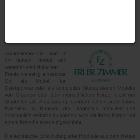
detailgetreue Darstellung und die besondere
Anschaulichkeit den Schülern ein viel besseres Bild der
anatomischen Gegebenheiten vermitteln als dieses mit
Zeichnungen oder Fotografien möglich wäre.
Anatomiemodelle sind in
der human-, dental- und
veterinär-medizinischen
Praxis vielseitig einsetzbar.
Ob als Modell bei
Osteoporose oder als komplettes Skelett dienen Modelle
von Organen oder dem menschlichen Körper nicht nur
Studenten als Anschauung, sondern helfen auch dabei,
Patienten im Rahmen der Diagnostik detailliert und
anschaulich erklären zu können, was mit ihrem Körper bei
einem Krankheitsverlauf geschieht.
Die technische Entwicklung aller Produkte aus dem Hause