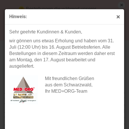
Bestellungen die während unserer
Betriebsferien (31. Juli ab 12:00 Uhr bis 16.
Hinweis:
August) aufgegeben werden, werden ab Montag,
Anatomische Modelle und Lehrtafeln
17. August bearbeitet und versendet.
Sehr geehrte Kundinnen & Kunden,
wir gönnen uns etwas Erholung und haben vom 31.
Die Marke
Juli (12:00 Uhr) bis 16. August Betriebsferien. Alle
HeineScientific®
steht für die Entwicklung hochwertiger
Bestellungen in diesem Zeitraum werden daher erst
Lehrmittel für die medizinische und naturwissenschaftliche
am Montag, den 17. August bearbeitet und
Ausbildung. Alle anatomischen Modelle werden in enger
ausgeliefert.
Zusammenarbeit mit Ärzten und Lehrkräften aus dem
Gesundheitswesen entwickelt.
Mit freundlichen Grüßen
aus dem Schwarzwald,
Ihr MED+ORG-Team
Anatomische Modelle von
HeineScientific®
werden
sowohl in der Humanmedizin als auch in der
Veterinärmedizin verwendet, um anatomische
Zusammenhänge zu erläutern. In Schulen und
Universitäten sind Anatomiemodelle und Trainingsmodelle
auch heute noch beliebte Lehrmittel, da sie durch ihre