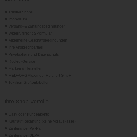
»
Trusted Shops
»
Impressum
»
Versand- & Zahlungsbedingungen
»
Widerrufsrecht & -formular
»
Allgemeine Geschäftsbedingungen
»
Ihre Ansprechpartner
»
Privatsphäre und Datenschutz
»
Rückruf-Service
»
Marken & Hersteller
»
MED+ORG Alexander Reichert GmbH
»
Textilien-Größentabellen
Ihre Shop-Vorteile ...
»
Gast- oder Kundenkonto
»
Kauf auf Rechnung (keine Vorauskasse)
»
Zahlung per PayPal
»
Zahlung per SEPA