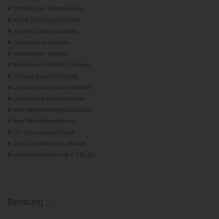
»
Zahlung per Überweisung
»
keine Zahlungsgebühren
»
Trusted-Shop-Garantie
n
»
Geld-zurück-Garantie
»
versicherter Versand
»
kostenloser Rückhol-Service
»
Lieferung auf Rechnung
»
Lieferung zum Wunschtermin
»
persönliche Bestellhistorie
»
kein Mindermengenzuschlag
»
kein Mindestbestellwert
»
5% Neukunden-Rabatt
»
10% Stammkunden-Rabatt
»
versandkostenfrei ab € 150,00
Beratung ...