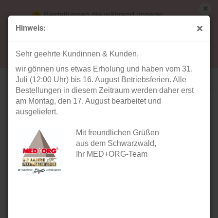
Bestellungen die während unserer
Betriebsferien (31. Juli ab 12:00 Uhr bis 16.
Hinweis:
August) aufgegeben werden, werden ab Montag,
« Erster
« zurück
weiter »
Letzter »
17. August bearbeitet und versendet.
55
Artikel in dieser Kategorie
Sehr geehrte Kundinnen & Kunden,
wir gönnen uns etwas Erholung und haben vom 31.
Dachschild "BRK Einsatz"
Juli (12:00 Uhr) bis 16. August Betriebsferien. Alle
Bestellungen in diesem Zeitraum werden daher erst
am Montag, den 17. August bearbeitet und
ausgeliefert.
Mit freundlichen Grüßen
aus dem Schwarzwald,
Ihr MED+ORG-Team