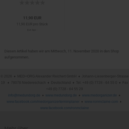
11,90 EUR
11,90 EUR pro Stück
Art.Nr.:
Diesen Artikel haben wir am Mittwoch, 11. November 2020 in den Shop
aufgenommen.
© 2026 ♦ MED+ORG Alexander Reichert GmbH ♦ Johann-Liesenberger-Strasse
19 ♦ 78078 Niedereschach ♦ Deutschland ♦ Tel. +49 (0) 7728 - 64 55 0 ♦ Fax
+49 (0) 7728 - 64 55 29
info@medundorg.de
♦
www.medundorg.de
♦
www.medorganizer.de
♦
www.facebook.com/medorganizerterminplaner
♦
www.ronmclaine.com
♦
www.facebook.com/ronmclaine
Mehr über ...