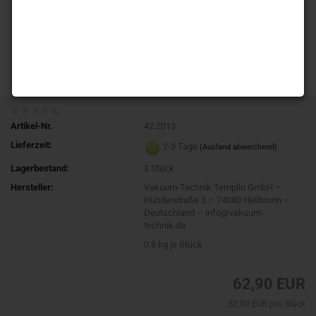
Artikel-Nr.
42.2013
Lieferzeit:
2-3 Tage
(Ausland abweichend)
Lagerbestand:
3
Stück
Hersteller:
Vakuum-Technik Templin GmbH –
Hünderstraße 5 – 74080 Heilbronn –
Deutschland – info@vakuum-
technik.de
0.8
kg je Stück
62,90 EUR
62,90 EUR pro Stück