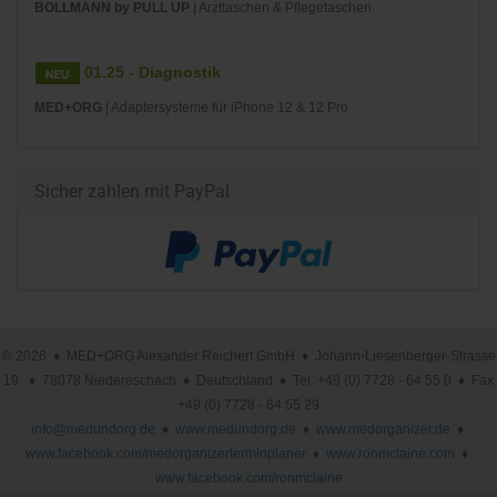
BOLLMANN by PULL UP
| Arzttaschen & Pflegetaschen.
01.25 - Diagnostik
MED+ORG
| Adaptersysteme für iPhone 12 & 12 Pro
Sicher zahlen mit PayPal
© 2026 ♦ MED+ORG Alexander Reichert GmbH ♦ Johann-Liesenberger-Strasse
19 ♦ 78078 Niedereschach ♦ Deutschland ♦ Tel. +49 (0) 7728 - 64 55 0 ♦ Fax
+49 (0) 7728 - 64 55 29
info@medundorg.de
♦
www.medundorg.de
♦
www.medorganizer.de
♦
www.facebook.com/medorganizerterminplaner
♦
www.ronmclaine.com
♦
www.facebook.com/ronmclaine