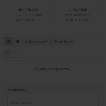
ab 19,70 EUR
ab 19,70 EUR
19,70 EUR pro Stück
19,70 EUR pro Stück
Art.Nr.: 43.0330.39
Art.Nr.: 43.0330.43
Sortieren nach
pro Seite
Sortieren nach
40 pro Seite
1
2
»
1
bis
40
(von insgesamt
50
)
Kunden-Login
E-