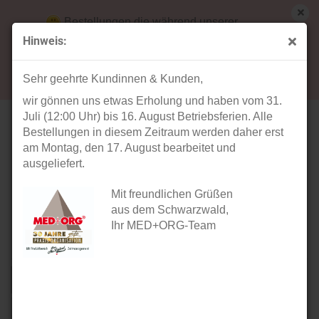
Bestellungen die während unserer
Betriebsferien (31. Juli ab 12:00 Uhr bis 16.
Hinweis:
August) aufgegeben werden, werden ab Montag,
Herrenhosen der Marke EXNER
17. August bearbeitet und versendet.
Sehr geehrte Kundinnen & Kunden,
wir gönnen uns etwas Erholung und haben vom 31.
Juli (12:00 Uhr) bis 16. August Betriebsferien. Alle
Bestellungen in diesem Zeitraum werden daher erst
am Montag, den 17. August bearbeitet und
ausgeliefert.
Mit freundlichen Grüßen
aus dem Schwarzwald,
Ihr MED+ORG-Team
Sortieren nach
Sortieren nach
Alle Hersteller
pro Seite
40 pro Seite