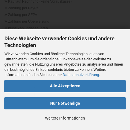
»
Kauf auf Rechnung (keine Vorauskasse)
»
Zahlung per PayPal
»
Zahlung per SEPA
»
Zahlung per Überweisung
»
keine Zahlungsgebühren
»
Trusted-Shop-Garantie
n
Diese Webseite verwendet Cookies und andere
»
Geld-zurück-Garantie
Technologien
»
versicherter Versand
Wir verwenden Cookies und ähnliche Technologien, auch von
»
kostenloser Rückhol-Service
Drittanbietern, um die ordentliche Funktionsweise der Website zu
»
Lieferung auf Rechnung
gewährleisten, die Nutzung unseres Angebotes zu analysieren und Ihnen
»
Lieferung zum Wunschtermin
ein bestmögliches Einkaufserlebnis bieten zu können. Weitere
»
Informationen finden Sie in unserer
Datenschutzerklärung
.
persönliche Bestellhistorie
»
kein Mindermengenzuschlag
Alle Akzeptieren
»
kein Mindestbestellwert
»
5% Neukunden-Rabatt
»
10% Stammkunden-Rabatt
Nur Notwendige
»
versandkostenfrei ab € 150,00
Weitere Informationen