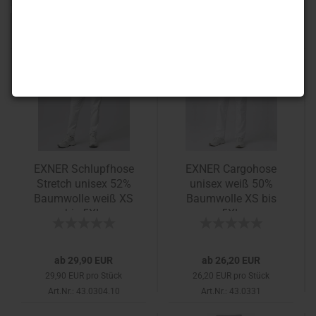
1
2
»
EXNER Schlupfhose
EXNER Cargohose
Stretch unisex 52%
unisex weiß 50%
Baumwolle weiß XS
Baumwolle XS bis
bis 5XL
5XL
ab 29,90 EUR
ab 26,20 EUR
29,90 EUR pro Stück
26,20 EUR pro Stück
Art.Nr.: 43.0304.10
Art.Nr.: 43.0331