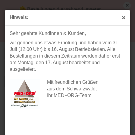
Bestellungen die während unserer
Betriebsferien (31. Juli ab 12:00 Uhr bis 16.
Hinweis:
August) aufgegeben werden, werden ab Montag,
Liegenzubehör
17. August bearbeitet und versendet.
Sehr geehrte Kundinnen & Kunden,
wir gönnen uns etwas Erholung und haben vom 31.
Juli (12:00 Uhr) bis 16. August Betriebsferien. Alle
Sortieren nach
Sortieren nach
Alle Hersteller
Bestellungen in diesem Zeitraum werden daher erst
am Montag, den 17. August bearbeitet und
pro Seite
40 pro Seite
ausgeliefert.
1
2
»
Mit freundlichen Grüßen
aus dem Schwarzwald,
Ihr MED+ORG-Team