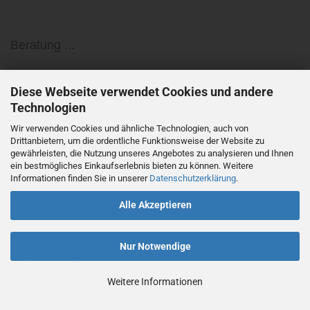
Beratung ...
»
Tel. +49 (0) 7728 - 64 55 0
»
Diese Webseite verwendet Cookies und andere
info@medundorg.de
Technologien
Wir verwenden Cookies und ähnliche Technologien, auch von
Bürozeiten ...
Drittanbietern, um die ordentliche Funktionsweise der Website zu
gewährleisten, die Nutzung unseres Angebotes zu analysieren und Ihnen
ein bestmögliches Einkaufserlebnis bieten zu können. Weitere
»
Montag bis Donnerstag
Informationen finden Sie in unserer
Datenschutzerklärung
.
08:00 Uhr bis 17:00 Uhr
»
Freitag
Alle Akzeptieren
08:00 Uhr bis 12:00 Uhr
Nur Notwendige
Preisangaben ...
Weitere Informationen
Die in unserem Shop ausgewiesenen Preise für Produkte und
Versandkosten sind Nettopreise und verstehen sich zuzüglich 7% bzw. 19%