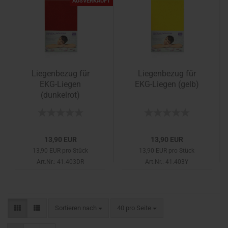
AUSVERKAUFT
Liegenbezug für
Liegenbezug für
EKG-Liegen
EKG-Liegen (gelb)
(dunkelrot)
13,90 EUR
13,90 EUR
13,90 EUR pro Stück
13,90 EUR pro Stück
Art.Nr.: 41.403DR
Art.Nr.: 41.403Y
Sortieren nach
pro Seite
Sortieren nach
40 pro Seite