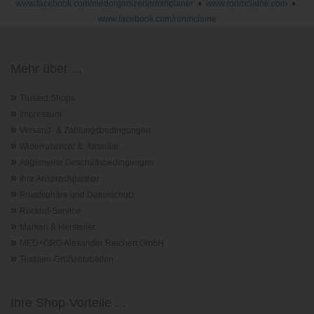
www.facebook.com/medorganizerterminplaner
♦
www.ronmclaine.com
♦
www.facebook.com/ronmclaine
Mehr über ...
»
Trusted Shops
»
Impressum
»
Versand- & Zahlungsbedingungen
»
Widerrufsrecht & -formular
»
Allgemeine Geschäftsbedingungen
»
Ihre Ansprechpartner
»
Privatsphäre und Datenschutz
»
Rückruf-Service
»
Marken & Hersteller
»
MED+ORG Alexander Reichert GmbH
»
Textilien-Größentabellen
Ihre Shop-Vorteile ...