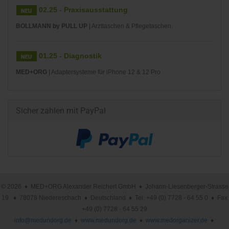
02.25 - Praxisausstattung
BOLLMANN by PULL UP
| Arzttaschen & Pflegetaschen.
01.25 - Diagnostik
MED+ORG
| Adaptersysteme für iPhone 12 & 12 Pro
Sicher zahlen mit PayPal
© 2026 ♦ MED+ORG Alexander Reichert GmbH ♦ Johann-Liesenberger-Strasse
19 ♦ 78078 Niedereschach ♦ Deutschland ♦ Tel. +49 (0) 7728 - 64 55 0 ♦ Fax
+49 (0) 7728 - 64 55 29
info@medundorg.de
♦
www.medundorg.de
♦
www.medorganizer.de
♦