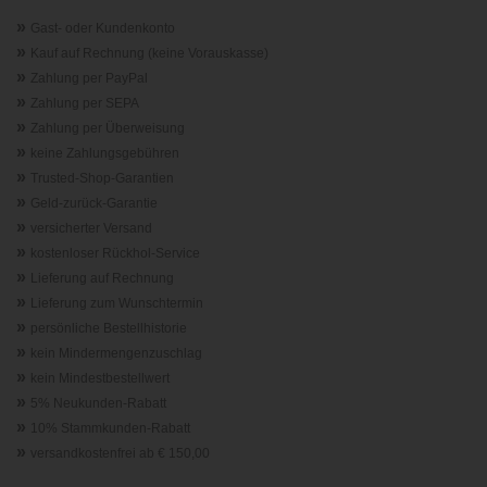
»
Gast- oder Kundenkonto
»
Kauf auf Rechnung (keine Vorauskasse)
»
Zahlung per PayPal
»
Zahlung per SEPA
»
Zahlung per Überweisung
»
keine Zahlungsgebühren
»
Trusted-Shop-Garantie
n
»
Geld-zurück-Garantie
»
versicherter Versand
»
kostenloser Rückhol-Service
»
Lieferung auf Rechnung
»
Lieferung zum Wunschtermin
»
persönliche Bestellhistorie
»
kein Mindermengenzuschlag
»
kein Mindestbestellwert
»
5% Neukunden-Rabatt
»
10% Stammkunden-Rabatt
»
versandkostenfrei ab € 150,00