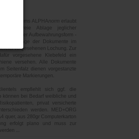
Karteisystems ALPHA
norm
erlaubt
e knickfreie Ablage jeglicher
lle Wahl der Aufbewahrungsform -
olgt die Ablage der Dokumente im
r bereits vorgesehenen Lochung. Zur
dafür vorgesehene Klebefeld ein
chiene versehen. Alle Dokumente
zum Seitenfalz dienen vorgestanzte
r temporäre Markierungen.
ientels empfiehlt sich ggf. die
 können bei Bedarf weibliche und
sikopatienten, privat versicherte
 unterschieden werden. MED+ORG
4 quer, aus 280gr Computerkarton
erung erfolgt plano und muss zur
erden ...