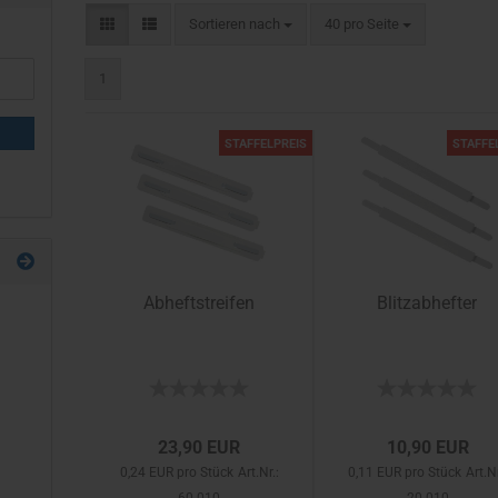
Sortieren nach
pro Seite
Sortieren nach
40 pro Seite
1
STAFFELPREIS
STAFFE
Abheftstreifen
Blitzabhefter
23,90 EUR
10,90 EUR
0,24 EUR pro Stück
Art.Nr.:
0,11 EUR pro Stück
Art.Nr