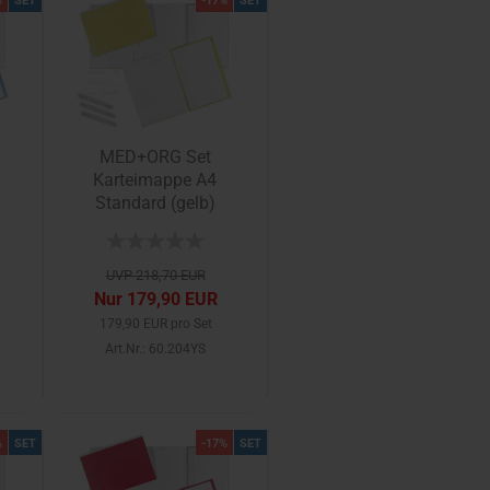
%
SET
-17%
SET
MED+ORG Set
Karteimappe A4
Standard (gelb)
UVP 218,70 EUR
Nur 179,90 EUR
179,90 EUR pro Set
Art.Nr.: 60.204YS
%
SET
-17%
SET