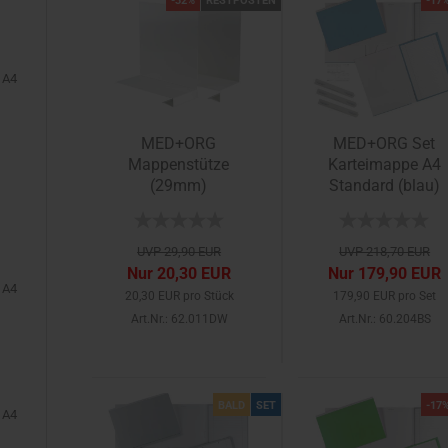
-32%
RESTPOSTEN
-17
 A4
MED+ORG
MED+ORG Set
Mappenstütze
Karteimappe A4
(29mm)
Standard (blau)
UVP 29,90 EUR
UVP 218,70 EUR
Nur 20,30 EUR
Nur 179,90 EUR
 A4
20,30 EUR pro Stück
179,90 EUR pro Set
Art.Nr.: 62.011DW
Art.Nr.: 60.204BS
BALD
SET
-17
 A4