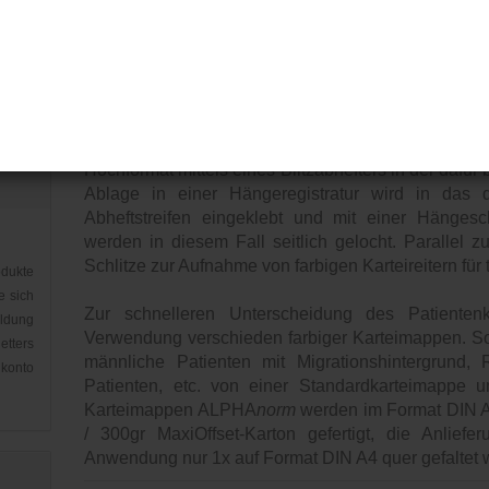
Neben den allgemeinen Vorzügen des
MED+ORG
die leicht überformatige Karteimappe A4 ein
Dokumentation im Format DIN A4 und die individue
als Steh- oder Hängekartei. Als Stehkartei erf
Hochformat mittels eines Blitzabhefters in der dafü
Ablage in einer Hängeregistratur wird in das 
Abheftstreifen eingeklebt und mit einer Hänges
werden in diesem Fall seitlich gelocht. Parallel 
Schlitze zur Aufnahme von farbigen Karteireitern fü
dukte
e sich
Zur schnelleren Unterscheidung des Patientenkl
eldung
Verwendung verschieden farbiger Karteimappen. So
etters
männliche Patienten mit Migrationshintergrund, Ri
nkonto
Patienten, etc. von einer Standardkarteimappe
Karteimappen ALPHA
norm
werden im Format DIN A
/ 300gr MaxiOffset-Karton gefertigt, die Anlief
Anwendung nur 1x auf Format DIN A4 quer gefaltet w