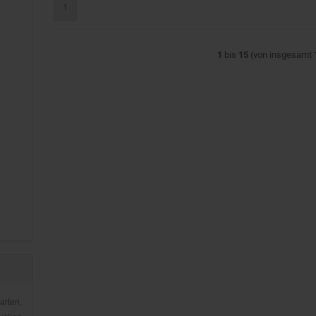
1
1
bis
15
(von insgesamt
arten,