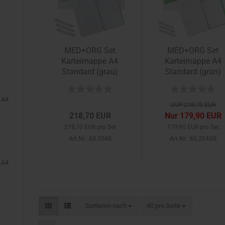
MED+ORG Set
MED+ORG Set
Karteimappe A4
Karteimappe A4
Standard (grau)
Standard (grün)
 A4
UVP 218,70 EUR
218,70 EUR
Nur 179,90 EUR
218,70 EUR pro Set
179,90 EUR pro Set
Art.Nr.: 60.204S
Art.Nr.: 60.204GS
 A4
Sortieren nach
pro Seite
Sortieren nach
40 pro Seite