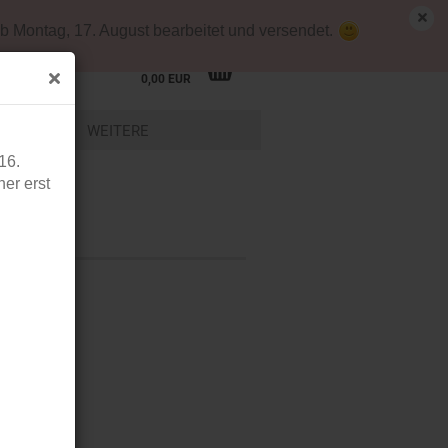
emap
Kundenlogin
Merkzettel
b Montag, 17. August bearbeitet und versendet.
Ihr Warenkorb
0,00 EUR
LEIDUNG
WEITERE
16.
n
er erst