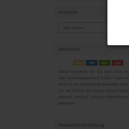
Hersteller
Newsletter
Gerne informieren wir Sie über neue Pro
oder Sonderangebote per E-Mail. Tragen Si
hierfür in die nachfolgende Newsletter-Anm
ein. Sie können den Bezug unseres Newsl
jederzeit und ganz einfach in Ihrem Kunde
widerrufen.
Newsletter-Anmeldung