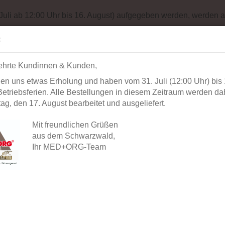
Impressum
Sit
 Juli ab 12:00 Uhr bis 16. August) aufgegeben werden, werden a
Suche...
Alle
:
ehrte Kundinnen & Kunden,
AUSSTATTUNG
BÜROORGANISATION
DIAGNOSTIK
BEK
en uns etwas Erholung und haben vom 31. Juli (12:00 Uhr) bis 
»
»
»
Startseite
Fachrichtungen
Ernährung
Ablagemappe
etriebsferien. Alle Bestellungen in diesem Zeitraum werden dah
g, den 17. August bearbeitet und ausgeliefert.
MED+ORG Ablagemappen & Zubehör
Mit freundlichen Grüßen
aus dem Schwarzwald,
Ihr MED+ORG-Team