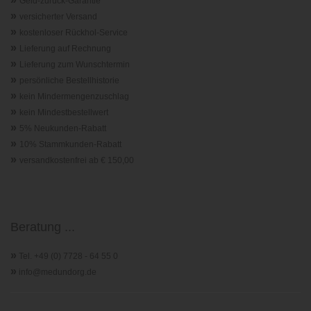
Geld-zurück-Garantie
»
versicherter Versand
»
kostenloser Rückhol-Service
»
Lieferung auf Rechnung
»
Lieferung zum Wunschtermin
»
persönliche Bestellhistorie
»
kein Mindermengenzuschlag
»
kein Mindestbestellwert
»
5% Neukunden-Rabatt
»
10% Stammkunden-Rabatt
»
versandkostenfrei ab € 150,00
Beratung ...
»
Tel. +49 (0) 7728 - 64 55 0
»
info@medundorg.de