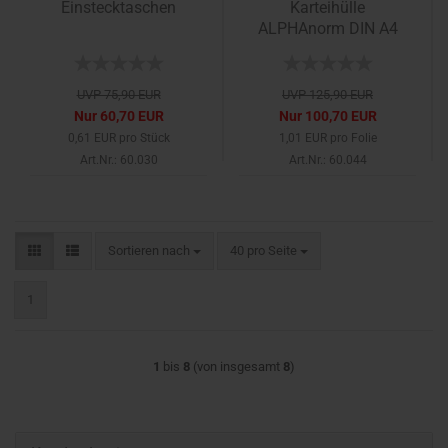
Einstecktaschen
Karteihülle
ALPHAnorm DIN A4
UVP 75,90 EUR
UVP 125,90 EUR
Nur 60,70 EUR
Nur 100,70 EUR
0,61 EUR pro Stück
1,01 EUR pro Folie
Art.Nr.: 60.030
Art.Nr.: 60.044
Sortieren nach
pro Seite
Sortieren nach
40 pro Seite
1
1
bis
8
(von insgesamt
8
)