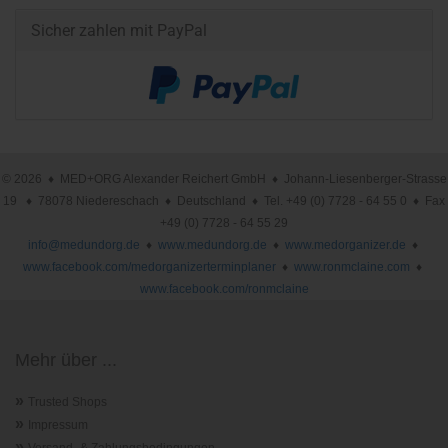
Sicher zahlen mit PayPal
© 2026 ♦ MED+ORG Alexander Reichert GmbH ♦ Johann-Liesenberger-Strasse
19 ♦ 78078 Niedereschach ♦ Deutschland ♦ Tel. +49 (0) 7728 - 64 55 0 ♦ Fax
+49 (0) 7728 - 64 55 29
info@medundorg.de
♦
www.medundorg.de
♦
www.medorganizer.de
♦
www.facebook.com/medorganizerterminplaner
♦
www.ronmclaine.com
♦
www.facebook.com/ronmclaine
Mehr über ...
»
Trusted Shops
»
Impressum
»
Versand- & Zahlungsbedingungen