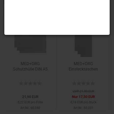
1
-20%
MED+ORG
MED+ORG
Schutzhülle DIN A5
Einstecktaschen
UVP 21,90 EUR
21,90 EUR
Nur 17,50 EUR
0,22 EUR pro Folie
0,18 EUR pro Stück
Art.Nr.: 60.040
Art.Nr.: 60.031