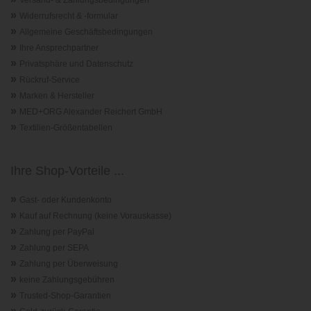
»
Widerrufsrecht & -formular
»
Allgemeine Geschäftsbedingungen
»
Ihre Ansprechpartner
»
Privatsphäre und Datenschutz
»
Rückruf-Service
»
Marken & Hersteller
»
MED+ORG Alexander Reichert GmbH
»
Textilien-Größentabellen
Ihre Shop-Vorteile ...
»
Gast- oder Kundenkonto
»
Kauf auf Rechnung (keine Vorauskasse)
»
Zahlung per PayPal
»
Zahlung per SEPA
»
Zahlung per Überweisung
»
keine Zahlungsgebühren
»
Trusted-Shop-Garantie
n
»