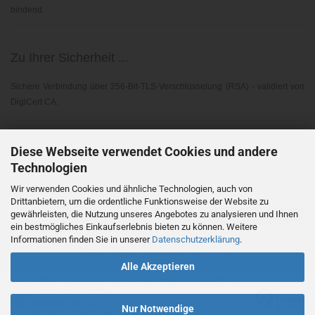
bindend.
Zu Ihrer Sicherheit ...
Sichere Verbindung über 256-Bit-TLS-Verschlüsselung (RSA) - validiert von
DigiCert CA.
Elektronischer Widerruf ...
Diese Webseite verwendet Cookies und andere
Technologien
Gemäß EU-Richtlinie 2023/2673 - § 356A BGB
Wir verwenden Cookies und ähnliche Technologien, auch von
Drittanbietern, um die ordentliche Funktionsweise der Website zu
gewährleisten, die Nutzung unseres Angebotes zu analysieren und Ihnen
Vertrag widerrufen
ein bestmögliches Einkaufserlebnis bieten zu können. Weitere
Informationen finden Sie in unserer
Datenschutzerklärung
.
Shopsoftware
by Gambio.de © 2026
Alle Akzeptieren
Ausgewählte Top-Bewertungen für www.medundorg.de/shop/
06.08.26
▼
Pünktliche Lieferung,
Nur Notwendige
ordentlich verpackt, alles