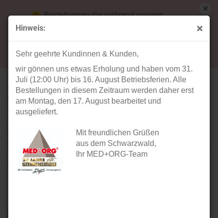
Bestellungen die während unserer
Betriebsferien (31. Juli ab 12:00 Uhr bis 16.
Hinweis:
August) aufgegeben werden, werden ab Montag,
Folienprodukte
17. August bearbeitet und versendet.
Sehr geehrte Kundinnen & Kunden,
wir gönnen uns etwas Erholung und haben vom 31.
Die Einstecktaschen, Schutz-
Juli (12:00 Uhr) bis 16. August Betriebsferien. Alle
und Karteihüllen von
Bestellungen in diesem Zeitraum werden daher erst
MED+ORG
aus rückstandsfrei
am Montag, den 17. August bearbeitet und
recyclingfähiger Weich-PVC-
ausgeliefert.
oder PP-Klarsichtfolie
bewahren Ihre Karteitaschen
Mit freundlichen Grüßen
oder sonstige Inhalte vor
aus dem Schwarzwald,
Verschleiß und Verschmutzung und garantieren somit für
Ihr MED+ORG-Team
eine lange Haltbarkeit.
Sortieren nach
pro Seite
Sortieren nach
40 pro Seite