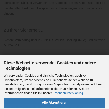
dienstlichen Tätigkeit verwenden. Die Angebote dieses Shops sind nicht für
Fachhändler bestimmt. Entsprechende Bestellungen sind für uns nicht
bindend.
Zu Ihrer Sicherheit ...
Sichere Verbindung über 256-Bit-TLS-Verschlüsselung (RSA) - validiert von
DigiCert CA.
Elektronischer Widerruf ...
Diese Webseite verwendet Cookies und andere
Technologien
Gemäß EU-Richtlinie 2023/2673 - § 356A BGB
Wir verwenden Cookies und ähnliche Technologien, auch von
Drittanbietern, um die ordentliche Funktionsweise der Website zu
gewährleisten, die Nutzung unseres Angebotes zu analysieren und Ihnen
Vertrag widerrufen
ein bestmögliches Einkaufserlebnis bieten zu können. Weitere
Informationen finden Sie in unserer
Datenschutzerklärung
.
Shopsoftware
by Gambio.de © 2026
Alle Akzeptieren
Ausgewählte Top-Bewertungen für www.medundorg.de/shop/