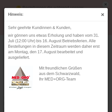
Bestellungen die während unserer
Betriebsferien (31. Juli ab 12:00 Uhr bis 16.
Hinweis:
August) aufgegeben werden, werden ab Montag,
Herren-Polo-Shirts & Sweat-Shirts der Marke
17. August bearbeitet und versendet.
promodoro
Sehr geehrte Kundinnen & Kunden,
wir gönnen uns etwas Erholung und haben vom 31.
Juli (12:00 Uhr) bis 16. August Betriebsferien. Alle
Bestellungen in diesem Zeitraum werden daher erst
am Montag, den 17. August bearbeitet und
ausgeliefert.
Mit freundlichen Grüßen
aus dem Schwarzwald,
Ihr MED+ORG-Team
Mit einer
Premium-
Kollektion in