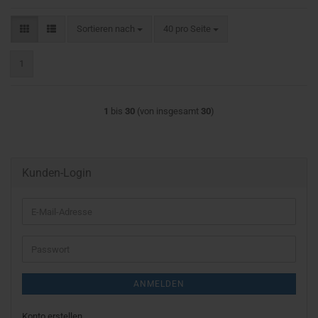
Sortieren nach
pro Seite
Sortieren nach
40 pro Seite
1
1
bis
30
(von insgesamt
30
)
Kunden-Login
E-
Mail-
Adresse
Passwort
ANMELDEN
Konto erstellen