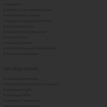
»
Impressum
»
Versand- & Zahlungsbedingungen
»
Widerrufsrecht & -formular
»
Allgemeine Geschäftsbedingungen
»
Ihre Ansprechpartner
»
Privatsphäre und Datenschutz
»
Rückruf-Service
»
Marken & Hersteller
»
MED+ORG Alexander Reichert GmbH
»
Textilien-Größentabellen
Ihre Shop-Vorteile ...
»
Gast- oder Kundenkonto
»
Kauf auf Rechnung (keine Vorauskasse)
»
Zahlung per PayPal
»
Zahlung per SEPA
»
Zahlung per Überweisung
»
keine Zahlungsgebühren