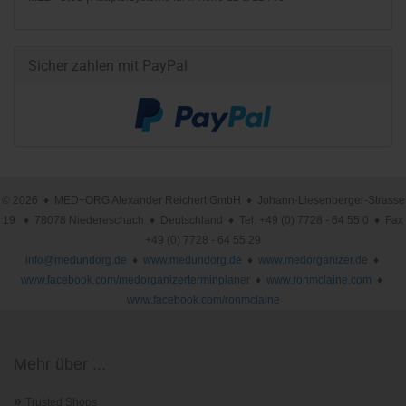
Sicher zahlen mit PayPal
© 2026 ♦ MED+ORG Alexander Reichert GmbH ♦ Johann-Liesenberger-Strasse
19 ♦ 78078 Niedereschach ♦ Deutschland ♦ Tel. +49 (0) 7728 - 64 55 0 ♦ Fax
+49 (0) 7728 - 64 55 29
info@medundorg.de
♦
www.medundorg.de
♦
www.medorganizer.de
♦
www.facebook.com/medorganizerterminplaner
♦
www.ronmclaine.com
♦
www.facebook.com/ronmclaine
Mehr über ...
»
Trusted Shops