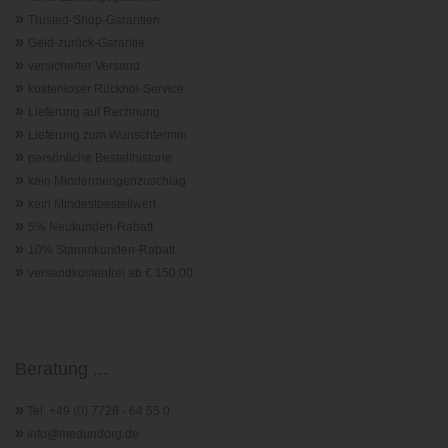
»
Trusted-Shop-Garantie
n
»
Geld-zurück-Garantie
»
versicherter Versand
»
kostenloser Rückhol-Service
»
Lieferung auf Rechnung
»
Lieferung zum Wunschtermin
»
persönliche Bestellhistorie
»
kein Mindermengenzuschlag
»
kein Mindestbestellwert
»
5% Neukunden-Rabatt
»
10% Stammkunden-Rabatt
»
versandkostenfrei ab € 150,00
Beratung ...
»
Tel. +49 (0) 7728 - 64 55 0
»
info@medundorg.de