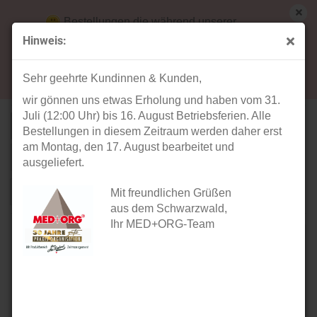
Bestellungen die während unserer
Betriebsferien (31. Juli ab 12:00 Uhr bis 16.
Hinweis:
August) aufgegeben werden, werden ab Montag,
medizinischer Mund-Nasen-Schutz
17. August bearbeitet und versendet.
Sehr geehrte Kundinnen & Kunden,
wir gönnen uns etwas Erholung und haben vom 31.
Juli (12:00 Uhr) bis 16. August Betriebsferien. Alle
Sortieren nach
Sortieren nach
Alle Hersteller
Bestellungen in diesem Zeitraum werden daher erst
am Montag, den 17. August bearbeitet und
pro Seite
40 pro Seite
ausgeliefert.
1
Mit freundlichen Grüßen
aus dem Schwarzwald,
Ihr MED+ORG-Team