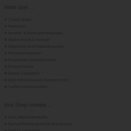
Mehr über ...
»
Trusted Shops
»
Impressum
»
Versand- & Zahlungsbedingungen
»
Widerrufsrecht & -formular
»
Allgemeine Geschäftsbedingungen
»
Ihre Ansprechpartner
»
Privatsphäre und Datenschutz
»
Rückruf-Service
»
Marken & Hersteller
»
MED+ORG Alexander Reichert GmbH
»
Textilien-Größentabellen
Ihre Shop-Vorteile ...
»
Gast- oder Kundenkonto
»
Kauf auf Rechnung (keine Vorauskasse)
»
Zahlung per PayPal