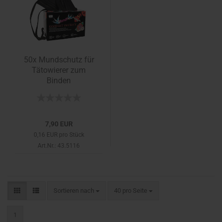
50x Mundschutz für
Tätowierer zum
Binden
7,90 EUR
0,16 EUR pro Stück
Art.Nr.: 43.5116
Sortieren nach
pro Seite
Sortieren nach
40 pro Seite
1