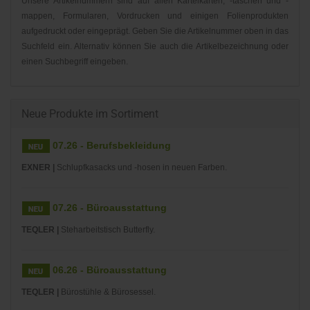
Unsere Artikelnummern sind auf allen Karteikarten, -taschen und -
mappen, Formularen, Vordrucken und einigen Folienprodukten
aufgedruckt oder eingeprägt. Geben Sie die Artikelnummer oben in das
Suchfeld ein. Alternativ können Sie auch die Artikelbezeichnung oder
einen Suchbegriff eingeben.
Neue Produkte im Sortiment
07.26 - Berufsbekleidung
EXNER |
Schlupfkasacks und -hosen in neuen Farben.
07.26 - Büroausstattung
TEQLER |
Steharbeitstisch Butterfly.
06.26 - Büroausstattung
TEQLER |
Bürostühle & Bürosessel.