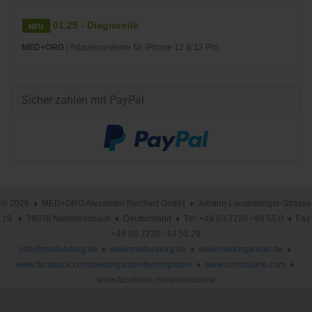
01.25 - Diagnostik
MED+ORG
| Adaptersysteme für iPhone 12 & 12 Pro
Sicher zahlen mit PayPal
© 2026 ♦ MED+ORG Alexander Reichert GmbH ♦ Johann-Liesenberger-Strasse
19 ♦ 78078 Niedereschach ♦ Deutschland ♦ Tel. +49 (0) 7728 - 64 55 0 ♦ Fax
+49 (0) 7728 - 64 55 29
info@medundorg.de
♦
www.medundorg.de
♦
www.medorganizer.de
♦
www.facebook.com/medorganizerterminplaner
♦
www.ronmclaine.com
♦
www.facebook.com/ronmclaine