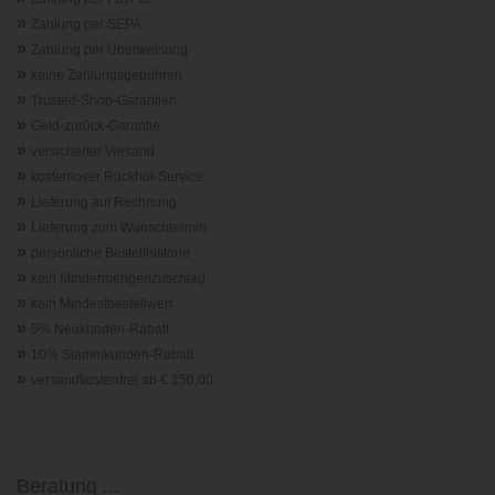
»
Zahlung per SEPA
»
Zahlung per Überweisung
»
keine Zahlungsgebühren
»
Trusted-Shop-Garantie
n
»
Geld-zurück-Garantie
»
versicherter Versand
»
kostenloser Rückhol-Service
»
Lieferung auf Rechnung
»
Lieferung zum Wunschtermin
»
persönliche Bestellhistorie
»
kein Mindermengenzuschlag
»
kein Mindestbestellwert
»
5% Neukunden-Rabatt
»
10% Stammkunden-Rabatt
»
versandkostenfrei ab € 150,00
Beratung ...