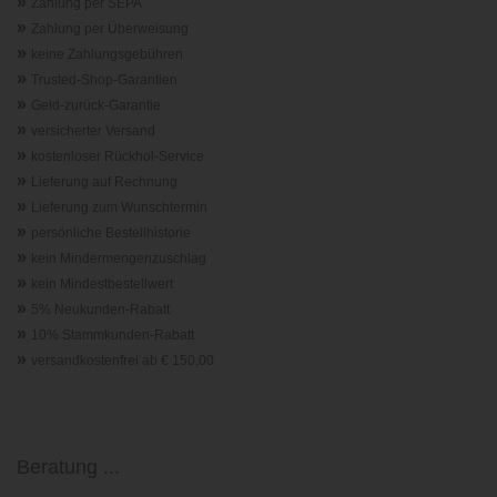
»
Zahlung per SEPA
»
Zahlung per Überweisung
»
keine Zahlungsgebühren
»
Trusted-Shop-Garantie
n
»
Geld-zurück-Garantie
»
versicherter Versand
»
kostenloser Rückhol-Service
»
Lieferung auf Rechnung
»
Lieferung zum Wunschtermin
»
persönliche Bestellhistorie
»
kein Mindermengenzuschlag
»
kein Mindestbestellwert
»
5% Neukunden-Rabatt
»
10% Stammkunden-Rabatt
»
versandkostenfrei ab € 150,00
Beratung ...