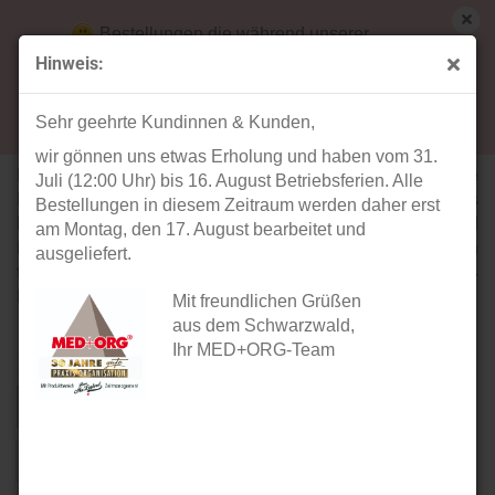
Bestellungen die während unserer
Betriebsferien (31. Juli ab 12:00 Uhr bis 16.
Hinweis:
August) aufgegeben werden, werden ab Montag,
TEQLER MEDICAL | Materialspender
17. August bearbeitet und versendet.
Sehr geehrte Kundinnen & Kunden,
wir gönnen uns etwas Erholung und haben vom 31.
Der Teqler-Materialspender ermöglicht eine geordnete
Juli (12:00 Uhr) bis 16. August Betriebsferien. Alle
Lagerung und schnelle Entnahme von Materialien. Aus
Bestellungen in diesem Zeitraum werden daher erst
langlebigem Acryl hergestellt, bietet er eine stabile und
am Montag, den 17. August bearbeitet und
hygienische Lösung mit leicht zu reinigenden Oberflächen
ausgeliefert.
für alle medizinische Einrichtungen. Erhältlich mit 3 oder 4
Fächern, passt er sich flexibel ihren Anforderungen an.
Mit freundlichen Grüßen
aus dem Schwarzwald,
Ihr MED+ORG-Team
Sortieren nach
pro Seite
Sortieren nach
40 pro Seite
1