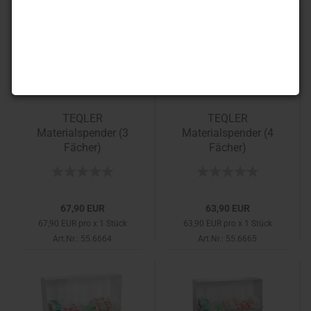
TEQLER
TEQLER
Materialspender (3
Materialspender (4
Fächer)
Fächer)
67,90 EUR
63,90 EUR
67,90 EUR pro x 1 Stück
63,90 EUR pro x 1 Stück
Art.Nr.: 55.6664
Art.Nr.: 55.6665