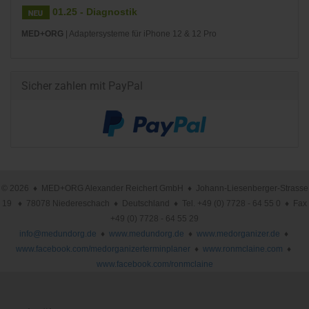
01.25 - Diagnostik
MED+ORG
| Adaptersysteme für iPhone 12 & 12 Pro
Sicher zahlen mit PayPal
© 2026 ♦ MED+ORG Alexander Reichert GmbH ♦ Johann-Liesenberger-Strasse
19 ♦ 78078 Niedereschach ♦ Deutschland ♦ Tel. +49 (0) 7728 - 64 55 0 ♦ Fax
+49 (0) 7728 - 64 55 29
info@medundorg.de
♦
www.medundorg.de
♦
www.medorganizer.de
♦
www.facebook.com/medorganizerterminplaner
♦
www.ronmclaine.com
♦
www.facebook.com/ronmclaine