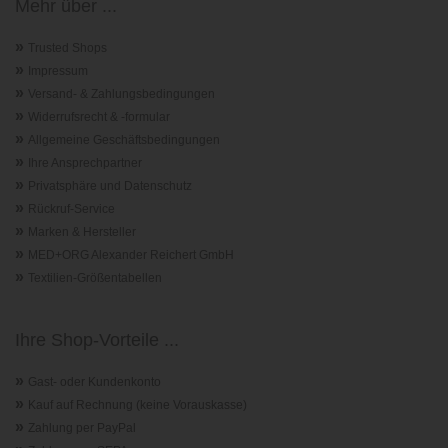
Mehr über ...
»
Trusted Shops
»
Impressum
»
Versand- & Zahlungsbedingungen
»
Widerrufsrecht & -formular
»
Allgemeine Geschäftsbedingungen
»
Ihre Ansprechpartner
»
Privatsphäre und Datenschutz
»
Rückruf-Service
»
Marken & Hersteller
»
MED+ORG Alexander Reichert GmbH
»
Textilien-Größentabellen
Ihre Shop-Vorteile ...
»
Gast- oder Kundenkonto
»
Kauf auf Rechnung (keine Vorauskasse)
»
Zahlung per PayPal