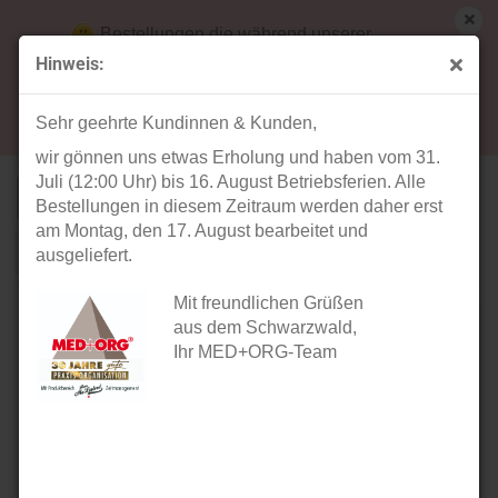
Bestellungen die während unserer
Betriebsferien (31. Juli ab 12:00 Uhr bis 16.
Hinweis:
August) aufgegeben werden, werden ab Montag,
TEQLER | Bürodrehstühle & Bürosessel
17. August bearbeitet und versendet.
Sehr geehrte Kundinnen & Kunden,
wir gönnen uns etwas Erholung und haben vom 31.
Juli (12:00 Uhr) bis 16. August Betriebsferien. Alle
Sortieren nach
pro Seite
Sortieren nach
40 pro Seite
Bestellungen in diesem Zeitraum werden daher erst
am Montag, den 17. August bearbeitet und
1
ausgeliefert.
Mit freundlichen Grüßen
aus dem Schwarzwald,
Ihr MED+ORG-Team
TEQLER Bürostuhl
TEQLER Bürostuhl