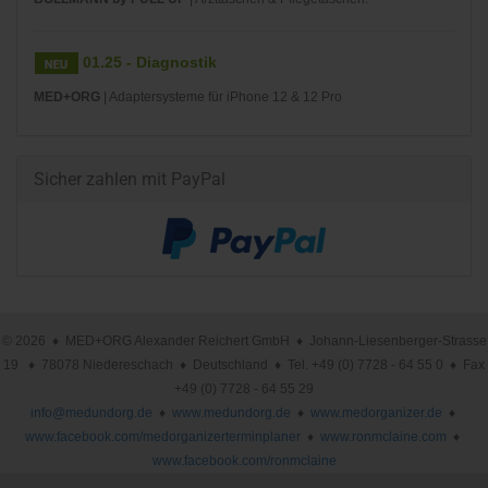
01.25 - Diagnostik
MED+ORG
| Adaptersysteme für iPhone 12 & 12 Pro
Sicher zahlen mit PayPal
© 2026 ♦ MED+ORG Alexander Reichert GmbH ♦ Johann-Liesenberger-Strasse
19 ♦ 78078 Niedereschach ♦ Deutschland ♦ Tel. +49 (0) 7728 - 64 55 0 ♦ Fax
+49 (0) 7728 - 64 55 29
info@medundorg.de
♦
www.medundorg.de
♦
www.medorganizer.de
♦
www.facebook.com/medorganizerterminplaner
♦
www.ronmclaine.com
♦
www.facebook.com/ronmclaine