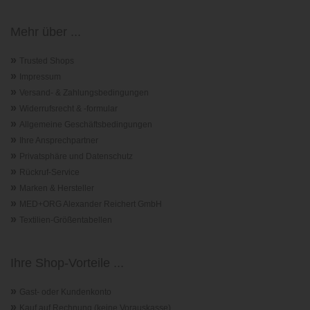
Mehr über ...
»
Trusted Shops
»
Impressum
»
Versand- & Zahlungsbedingungen
»
Widerrufsrecht & -formular
»
Allgemeine Geschäftsbedingungen
»
Ihre Ansprechpartner
»
Privatsphäre und Datenschutz
»
Rückruf-Service
»
Marken & Hersteller
»
MED+ORG Alexander Reichert GmbH
»
Textilien-Größentabellen
Ihre Shop-Vorteile ...
»
Gast- oder Kundenkonto
»
Kauf auf Rechnung (keine Vorauskasse)