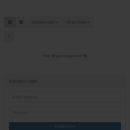
Sortieren nach
pro Seite
Sortieren nach
40 pro Seite
1
1
bis
15
(von insgesamt
15
)
Kunden-Login
E-
Mail-
Adresse
Passwort
ANMELDEN