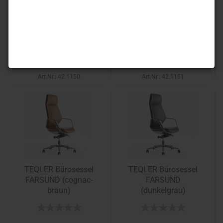
ARENDAL (grau /
ARENDAL (schwarz)
khaki grün)
99,90 EUR
99,90 EUR
99,90 EUR pro Stück
99,90 EUR pro Stück
Art.Nr.: 42.1150
Art.Nr.: 42.1151
TEQLER Bürosessel
TEQLER Bürosessel
FARSUND (cognac-
FARSUND
braun)
(dunkelgrau)