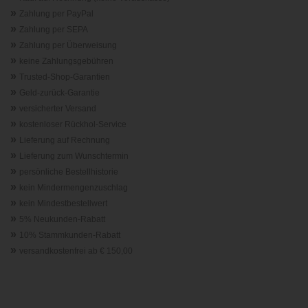
»
Zahlung per PayPal
»
Zahlung per SEPA
»
Zahlung per Überweisung
»
keine Zahlungsgebühren
»
Trusted-Shop-Garantie
n
»
Geld-zurück-Garantie
»
versicherter Versand
»
kostenloser Rückhol-Service
»
Lieferung auf Rechnung
»
Lieferung zum Wunschtermin
»
persönliche Bestellhistorie
»
kein Mindermengenzuschlag
»
kein Mindestbestellwert
»
5% Neukunden-Rabatt
»
10% Stammkunden-Rabatt
»
versandkostenfrei ab € 150,00