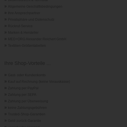
»
Allgemeine Geschäftsbedingungen
»
Ihre Ansprechpartner
»
Privatsphäre und Datenschutz
»
Rückruf-Service
»
Marken & Hersteller
»
MED+ORG Alexander Reichert GmbH
»
Textilien-Größentabellen
Ihre Shop-Vorteile ...
»
Gast- oder Kundenkonto
»
Kauf auf Rechnung (keine Vorauskasse)
»
Zahlung per PayPal
»
Zahlung per SEPA
»
Zahlung per Überweisung
»
keine Zahlungsgebühren
»
Trusted-Shop-Garantie
n
»
Geld-zurück-Garantie
»