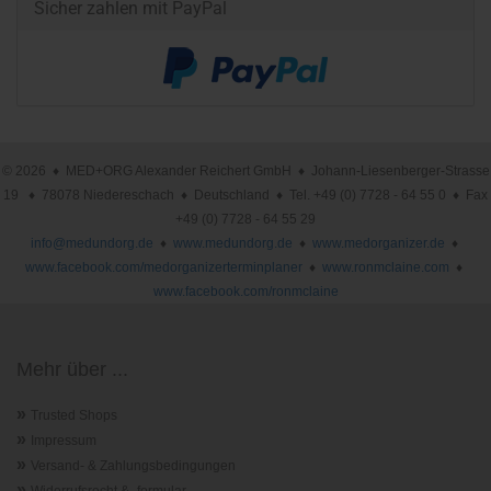
Sicher zahlen mit PayPal
© 2026 ♦ MED+ORG Alexander Reichert GmbH ♦ Johann-Liesenberger-Strasse
19 ♦ 78078 Niedereschach ♦ Deutschland ♦ Tel. +49 (0) 7728 - 64 55 0 ♦ Fax
+49 (0) 7728 - 64 55 29
info@medundorg.de
♦
www.medundorg.de
♦
www.medorganizer.de
♦
www.facebook.com/medorganizerterminplaner
♦
www.ronmclaine.com
♦
www.facebook.com/ronmclaine
Mehr über ...
»
Trusted Shops
»
Impressum
»
Versand- & Zahlungsbedingungen
»
Widerrufsrecht & -formular