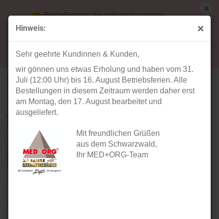
Bestellungen die während unserer
Betriebsferien (31. Juli ab 12:00 Uhr bis 16.
Hinweis:
August) aufgegeben werden, werden ab Montag,
Dentalprodukte
17. August bearbeitet und versendet.
Sehr geehrte Kundinnen & Kunden,
wir gönnen uns etwas Erholung und haben vom 31.
Juli (12:00 Uhr) bis 16. August Betriebsferien. Alle
Bestellungen in diesem Zeitraum werden daher erst
am Montag, den 17. August bearbeitet und
ausgeliefert.
Mit freundlichen Grüßen
aus dem Schwarzwald,
Ihr MED+ORG-Team
Unsere Dentalprodukte der Marken
M.G. Kurth Dental
,
TEQLER
und
HeineScientific
für Zahnärzte,
Kieferorthopäden und Dentallabore ...