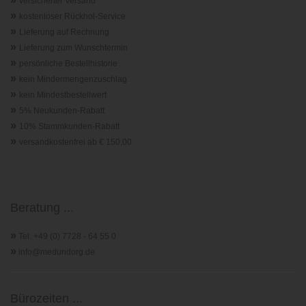
versicherter Versand
»
kostenloser Rückhol-Service
»
Lieferung auf Rechnung
»
Lieferung zum Wunschtermin
»
persönliche Bestellhistorie
»
kein Mindermengenzuschlag
»
kein Mindestbestellwert
»
5% Neukunden-Rabatt
»
10% Stammkunden-Rabatt
»
versandkostenfrei ab € 150,00
Beratung ...
»
Tel. +49 (0) 7728 - 64 55 0
»
info@medundorg.de
Bürozeiten ...