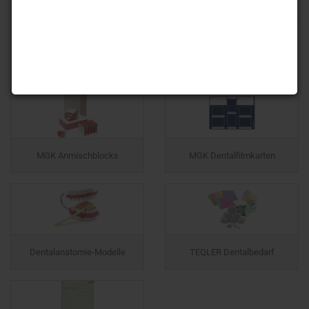
MGK Anmischblocks
MGK Dentalfilmkarten
Dentalanatomie-Modelle
TEQLER Dentalbedarf