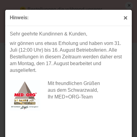
Bestellungen die während unserer
Betriebsferien (31. Juli ab 12:00 Uhr bis 16.
Hinweis:
August) aufgegeben werden, werden ab Montag,
« Erster
« zurück
weiter »
Letzter »
17. August bearbeitet und versendet.
70
Artikel in dieser Kategorie
Sehr geehrte Kundinnen & Kunden,
wir gönnen uns etwas Erholung und haben vom 31.
echtes Kaninchenskelett
Juli (12:00 Uhr) bis 16. August Betriebsferien. Alle
Bestellungen in diesem Zeitraum werden daher erst
am Montag, den 17. August bearbeitet und
ausgeliefert.
Mit freundlichen Grüßen
aus dem Schwarzwald,
Ihr MED+ORG-Team