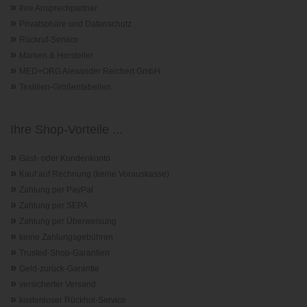
»
Ihre Ansprechpartner
»
Privatsphäre und Datenschutz
»
Rückruf-Service
»
Marken & Hersteller
»
MED+ORG Alexander Reichert GmbH
»
Textilien-Größentabellen
Ihre Shop-Vorteile ...
»
Gast- oder Kundenkonto
»
Kauf auf Rechnung (keine Vorauskasse)
»
Zahlung per PayPal
»
Zahlung per SEPA
»
Zahlung per Überweisung
»
keine Zahlungsgebühren
»
Trusted-Shop-Garantie
n
»
Geld-zurück-Garantie
»
versicherter Versand
»
kostenloser Rückhol-Service