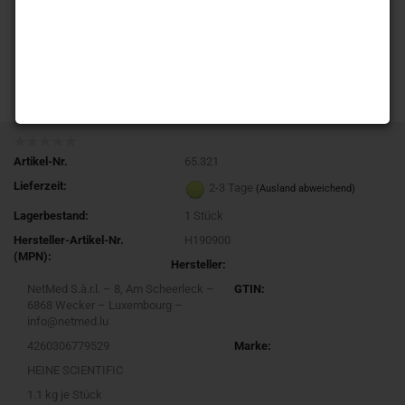
Artikel-Nr.
65.321
Lieferzeit:
2-3 Tage
(Ausland abweichend)
Lagerbestand:
1
Stück
Hersteller-Artikel-Nr.
H190900
(MPN):
Hersteller:
NetMed S.à.r.l. – 8, Am Scheerleck –
GTIN:
6868 Wecker – Luxembourg –
info@netmed.lu
4260306779529
Marke:
HEINE SCIENTIFIC
1.1
kg je Stück