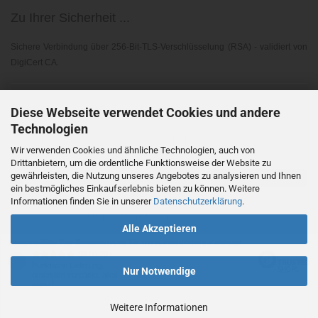
Zu Ihrer Sicherheit ...
Sichere Verbindung über 256-Bit-TLS-Verschlüsselung (RSA) - validiert von
DigiCert CA.
Elektronischer Widerruf ...
Diese Webseite verwendet Cookies und andere
Technologien
Gemäß EU-Richtlinie 2023/2673 - § 356A BGB
Wir verwenden Cookies und ähnliche Technologien, auch von
Drittanbietern, um die ordentliche Funktionsweise der Website zu
gewährleisten, die Nutzung unseres Angebotes zu analysieren und Ihnen
Vertrag widerrufen
ein bestmögliches Einkaufserlebnis bieten zu können. Weitere
Informationen finden Sie in unserer
Datenschutzerklärung
.
Shopsoftware
by Gambio.de © 2026
Alle Akzeptieren
Ausgewählte Top-Bewertungen für www.medundorg.de/shop/
06.08.26
▼
Pünktliche Lieferung,
Nur Notwendige
ordentlich verpackt, alles
super!
Weitere Informationen