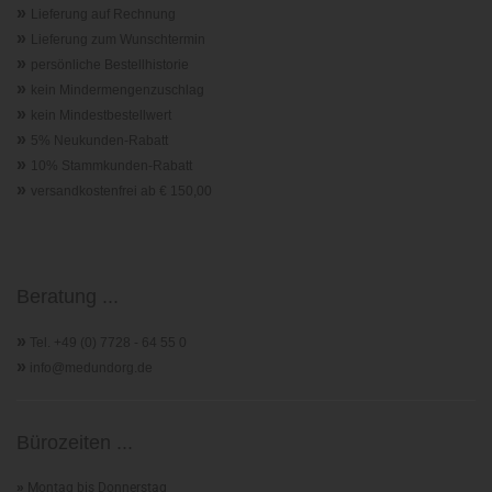
»
Lieferung auf Rechnung
»
Lieferung zum Wunschtermin
»
persönliche Bestellhistorie
»
kein Mindermengenzuschlag
»
kein Mindestbestellwert
»
5% Neukunden-Rabatt
»
10% Stammkunden-Rabatt
»
versandkostenfrei ab € 150,00
Beratung ...
»
Tel. +49 (0) 7728 - 64 55 0
»
info@medundorg.de
Bürozeiten ...
»
Montag bis Donnerstag