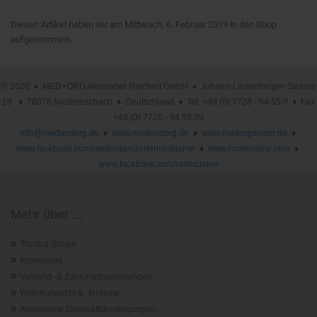
Diesen Artikel haben wir am Mittwoch, 6. Februar 2019 in den Shop
aufgenommen.
© 2026 ♦ MED+ORG Alexander Reichert GmbH ♦ Johann-Liesenberger-Strasse
19 ♦ 78078 Niedereschach ♦ Deutschland ♦ Tel. +49 (0) 7728 - 64 55 0 ♦ Fax
+49 (0) 7728 - 64 55 29
info@medundorg.de
♦
www.medundorg.de
♦
www.medorganizer.de
♦
www.facebook.com/medorganizerterminplaner
♦
www.ronmclaine.com
♦
www.facebook.com/ronmclaine
Mehr über ...
»
Trusted Shops
»
Impressum
»
Versand- & Zahlungsbedingungen
»
Widerrufsrecht & -formular
»
Allgemeine Geschäftsbedingungen