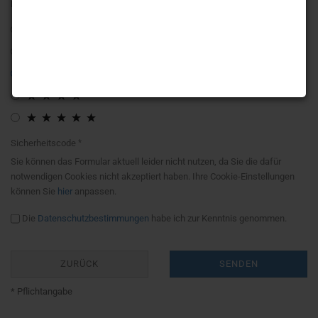
Bewertung:
Sicherheitscode
Sie können das Formular aktuell leider nicht nutzen, da Sie die dafür
notwendigen Cookies nicht akzeptiert haben. Ihre Cookie-Einstellungen
können Sie
hier
anpassen.
Die
Datenschutzbestimmungen
habe ich zur Kenntnis genommen.
ZURÜCK
SENDEN
* Pflichtangabe