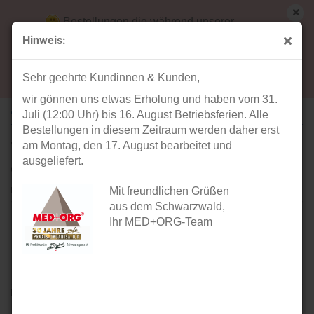
Bestellungen die während unserer
Betriebsferien (31. Juli ab 12:00 Uhr bis 16.
Hinweis:
August) aufgegeben werden, werden ab Montag,
Ihre Meinung
17. August bearbeitet und versendet.
Sehr geehrte Kundinnen & Kunden,
wir gönnen uns etwas Erholung und haben vom 31.
ARTIKEL: ECHTES KANINCHENSKELETT
Juli (12:00 Uhr) bis 16. August Betriebsferien. Alle
Bestellungen in diesem Zeitraum werden daher erst
Verfasser:
am Montag, den 17. August bearbeitet und
ausgeliefert.
Gast
Ihre Meinung:
Mit freundlichen Grüßen
aus dem Schwarzwald,
Ihr MED+ORG-Team
Bitte geben sie mindestens 1 Zeichen ein.