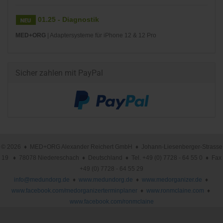
01.25 - Diagnostik
MED+ORG
| Adaptersysteme für iPhone 12 & 12 Pro
Sicher zahlen mit PayPal
© 2026 ♦ MED+ORG Alexander Reichert GmbH ♦ Johann-Liesenberger-Strasse
19 ♦ 78078 Niedereschach ♦ Deutschland ♦ Tel. +49 (0) 7728 - 64 55 0 ♦ Fax
+49 (0) 7728 - 64 55 29
info@medundorg.de
♦
www.medundorg.de
♦
www.medorganizer.de
♦
www.facebook.com/medorganizerterminplaner
♦
www.ronmclaine.com
♦
www.facebook.com/ronmclaine