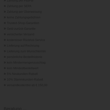
»
Zahlung per PayPal
»
Zahlung per SEPA
»
Zahlung per Überweisung
»
keine Zahlungsgebühren
»
Trusted-Shop-Garantie
n
»
Geld-zurück-Garantie
»
versicherter Versand
»
kostenloser Rückhol-Service
»
Lieferung auf Rechnung
»
Lieferung zum Wunschtermin
»
persönliche Bestellhistorie
»
kein Mindermengenzuschlag
»
kein Mindestbestellwert
»
5% Neukunden-Rabatt
»
10% Stammkunden-Rabatt
»
versandkostenfrei ab € 150,00
Beratung ...