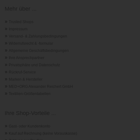
Mehr über ...
»
Trusted Shops
»
Impressum
»
Versand- & Zahlungsbedingungen
»
Widerrufsrecht & -formular
»
Allgemeine Geschäftsbedingungen
»
Ihre Ansprechpartner
»
Privatsphäre und Datenschutz
»
Rückruf-Service
»
Marken & Hersteller
»
MED+ORG Alexander Reichert GmbH
»
Textilien-Größentabellen
Ihre Shop-Vorteile ...
»
Gast- oder Kundenkonto
»
Kauf auf Rechnung (keine Vorauskasse)