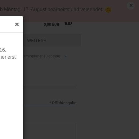
emap
Kundenlogin
Merkzettel
b Montag, 17. August bearbeitet und versendet.
Ihr Warenkorb
0,00 EUR
LEIDUNG
WEITERE
16.
»
MED+ORG Terminplaner 10-spaltig
er erst
* Pflichtangabe