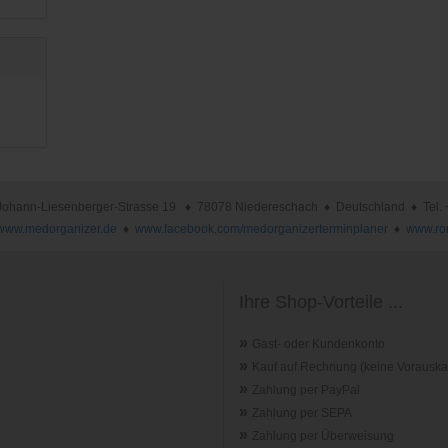
nn-Liesenberger-Strasse 19 ♦ 78078 Niedereschach ♦ Deutschland ♦ Tel. +49 
www.medorganizer.de
♦
www.facebook.com/medorganizerterminplaner
♦
www.ro
Ihre Shop-Vorteile ...
»
Gast- oder Kundenkonto
»
Kauf auf Rechnung (keine Vorauska
»
Zahlung per PayPal
»
Zahlung per SEPA
»
Zahlung per Überweisung