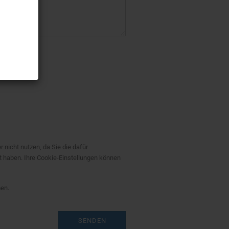
 ein.
r nicht nutzen, da Sie die dafür
t haben. Ihre Cookie-Einstellungen können
en.
SENDEN