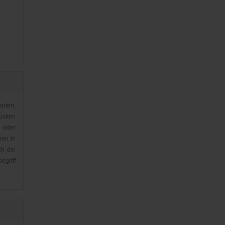
arten,
ucken
 oder
ben in
ch die
griff