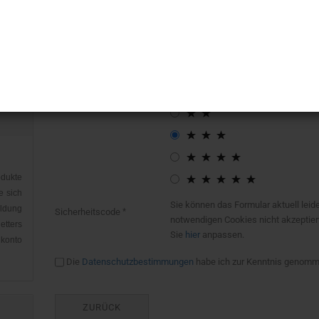
Bitte geben sie mindestens 1 Zeichen
Bewertung:
dukte
e sich
Sie können das Formular aktuell leide
eldung
Sicherheitscode
notwendigen Cookies nicht akzeptier
etters
Sie
hier
anpassen.
nkonto
Die
Datenschutzbestimmungen
habe ich zur Kenntnis genomm
ZURÜCK