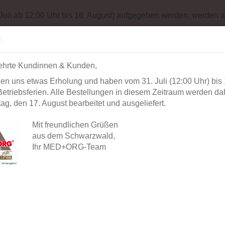
Impressum
Sit
 Juli ab 12:00 Uhr bis 16. August) aufgegeben werden, werden a
Suche...
Alle
:
ehrte Kundinnen & Kunden,
AUSSTATTUNG
BÜROORGANISATION
DIAGNOSTIK
BEK
en uns etwas Erholung und haben vom 31. Juli (12:00 Uhr) bis 
»
»
»
Startseite
Praxisorganisation
Terminplaner & Zubehör
etriebsferien. Alle Bestellungen in diesem Zeitraum werden dah
»
Grundplatte
Bewertungen
g, den 17. August bearbeitet und ausgeliefert.
Mit freundlichen Grüßen
Ihre Meinung
aus dem Schwarzwald,
Ihr MED+ORG-Team
ARTIKEL: GRUNDPLATTE
Gast
Verfasser:
Ihre Meinung: