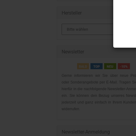
Hersteller
Newsletter
Gerne informieren wir Sie über neue Pro
oder Sonderangebote per E-Mail. Tragen Si
hierfür in die nachfolgende Newsletter-Anm
ein. Sie können den Bezug unseres Newsl
jederzeit und ganz einfach in Ihrem Kunde
widerrufen.
Newsletter-Anmeldung