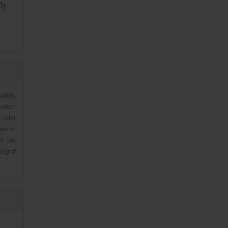
ly
arten,
ucken
 oder
ben in
ch die
griff