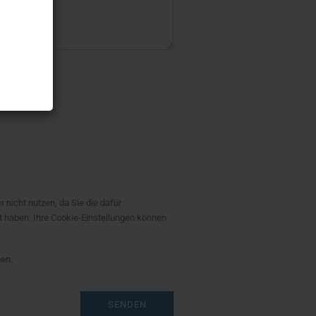
 ein.
r nicht nutzen, da Sie die dafür
t haben. Ihre Cookie-Einstellungen können
en.
SENDEN