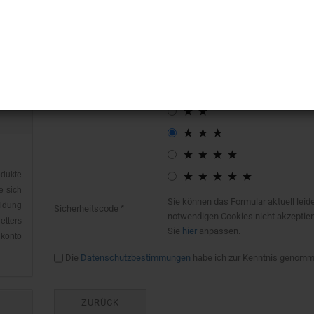
Bitte geben sie mindestens 1 Zeichen
Bewertung:
dukte
e sich
Sie können das Formular aktuell leide
eldung
Sicherheitscode
notwendigen Cookies nicht akzeptier
etters
Sie
hier
anpassen.
nkonto
Die
Datenschutzbestimmungen
habe ich zur Kenntnis genomm
ZURÜCK