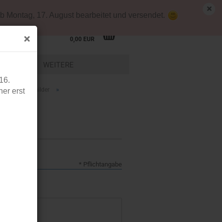
emap
Kundenlogin
Merkzettel
b Montag, 17. August bearbeitet und versendet.
Ihr Warenkorb
0,00 EUR
LEIDUNG
WEITERE
16.
»
»
en
Türschilder
er erst
* Pflichtangabe