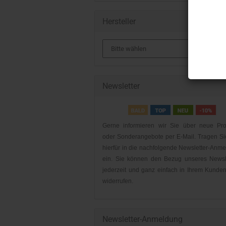
Hersteller
Newsletter
Gerne informieren wir Sie über neue Pro
oder Sonderangebote per E-Mail. Tragen Si
hierfür in die nachfolgende Newsletter-Anm
ein. Sie können den Bezug unseres Newsl
jederzeit und ganz einfach in Ihrem Kunde
widerrufen.
Newsletter-Anmeldung