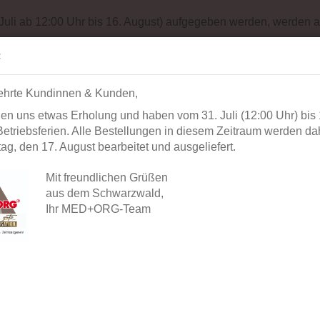
Impressum
Sit
 Juli ab 12:00 Uhr bis 16. August) aufgegeben werden, werden a
Suche...
Alle
:
ehrte Kundinnen & Kunden,
AUSSTATTUNG
BÜROORGANISATION
DIAGNOSTIK
BEK
en uns etwas Erholung und haben vom 31. Juli (12:00 Uhr) bis 
»
»
Startseite
Praxisausstattung
WC- und Waschraumlösung
etriebsferien. Alle Bestellungen in diesem Zeitraum werden dah
»
Türschild Lobo Dusche
Bewertungen
g, den 17. August bearbeitet und ausgeliefert.
Mit freundlichen Grüßen
Ihre Meinung
aus dem Schwarzwald,
Ihr MED+ORG-Team
ARTIKEL: TÜRSCHILD LOBO DUSCHE
Gast
Verfasser:
Ihre Meinung: