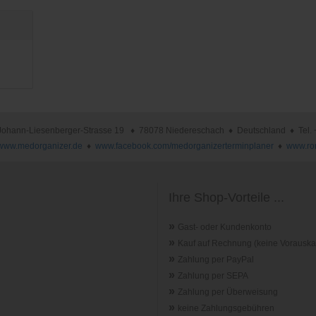
nn-Liesenberger-Strasse 19 ♦ 78078 Niedereschach ♦ Deutschland ♦ Tel. +49 
www.medorganizer.de
♦
www.facebook.com/medorganizerterminplaner
♦
www.ro
Ihre Shop-Vorteile ...
»
Gast- oder Kundenkonto
»
Kauf auf Rechnung (keine Vorauska
»
Zahlung per PayPal
»
Zahlung per SEPA
»
Zahlung per Überweisung
»
keine Zahlungsgebühren