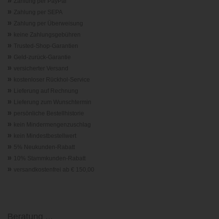
»
Zahlung per PayPal
»
Zahlung per SEPA
»
Zahlung per Überweisung
»
keine Zahlungsgebühren
»
Trusted-Shop-Garantie
n
»
Geld-zurück-Garantie
»
versicherter Versand
»
kostenloser Rückhol-Service
»
Lieferung auf Rechnung
»
Lieferung zum Wunschtermin
»
persönliche Bestellhistorie
»
kein Mindermengenzuschlag
»
kein Mindestbestellwert
»
5% Neukunden-Rabatt
»
10% Stammkunden-Rabatt
»
versandkostenfrei ab € 150,00
Beratung ...