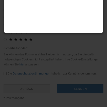
Bewertung:
Sicherheitscode
Sie können das Formular aktuell leider nicht nutzen, da Sie die dafür
notwendigen Cookies nicht akzeptiert haben. Ihre Cookie-Einstellungen
können Sie
hier
anpassen.
Die
Datenschutzbestimmungen
habe ich zur Kenntnis genommen.
ZURÜCK
SENDEN
* Pflichtangabe