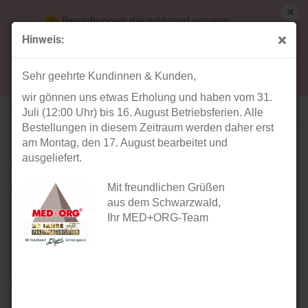
Bestellungen die während unserer
Betriebsferien (31. Juli ab 12:00 Uhr bis 16.
Hinweis:
August) aufgegeben werden, werden ab Montag,
Ihre Meinung
17. August bearbeitet und versendet.
Sehr geehrte Kundinnen & Kunden,
wir gönnen uns etwas Erholung und haben vom 31.
ARTIKEL: ZAHNERSATZMODELL
Juli (12:00 Uhr) bis 16. August Betriebsferien. Alle
Bestellungen in diesem Zeitraum werden daher erst
Verfasser:
am Montag, den 17. August bearbeitet und
ausgeliefert.
Gast
Ihre Meinung:
Mit freundlichen Grüßen
aus dem Schwarzwald,
Ihr MED+ORG-Team
Bitte geben sie mindestens 1 Zeichen ein.