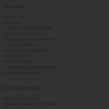
Mehr über ...
»
Trusted Shops
»
Impressum
»
Versand- & Zahlungsbedingungen
»
Widerrufsrecht & -formular
»
Allgemeine Geschäftsbedingungen
»
Ihre Ansprechpartner
»
Privatsphäre und Datenschutz
»
Rückruf-Service
»
Marken & Hersteller
»
MED+ORG Alexander Reichert GmbH
»
Textilien-Größentabellen
Ihre Shop-Vorteile ...
»
Gast- oder Kundenkonto
»
Kauf auf Rechnung (keine Vorauskasse)