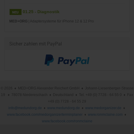
01.25 - Diagnostik
MED+ORG
| Adaptersysteme für iPhone 12 & 12 Pro
Sicher zahlen mit PayPal
© 2026 ♦ MED+ORG Alexander Reichert GmbH ♦ Johann-Liesenberger-Strasse
19 ♦ 78078 Niedereschach ♦ Deutschland ♦ Tel. +49 (0) 7728 - 64 55 0 ♦ Fax
+49 (0) 7728 - 64 55 29
info@medundorg.de
♦
www.medundorg.de
♦
www.medorganizer.de
♦
www.facebook.com/medorganizerterminplaner
♦
www.ronmclaine.com
♦
www.facebook.com/ronmclaine