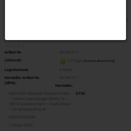
Artikel-Nr.
60.005.27.1
Lieferzeit:
2-3 Tage
(Ausland abweichend)
Lagerbestand:
6
Stück
Hersteller-Artikel-Nr.
60.005.27.1
(MPN):
Hersteller:
MED+ORG Alexander Reichert GmbH
GTIN:
– Johann-Liesenberger-Straße 19 –
78078 Niedereschach – Deutschland
– info@medundorg.de
4260478332980
1.3
kg je Stück