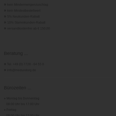
»
kein Mindermengenzuschlag
»
kein Mindestbestellwert
»
5% Neukunden-Rabatt
»
10% Stammkunden-Rabatt
»
versandkostenfrei ab € 150,00
Beratung ...
»
Tel. +49 (0) 7728 - 64 55 0
»
info@medundorg.de
Bürozeiten ...
»
Montag bis Donnerstag
08:00 Uhr bis 17:00 Uhr
»
Freitag
08:00 Uhr bis 12:00 Uhr