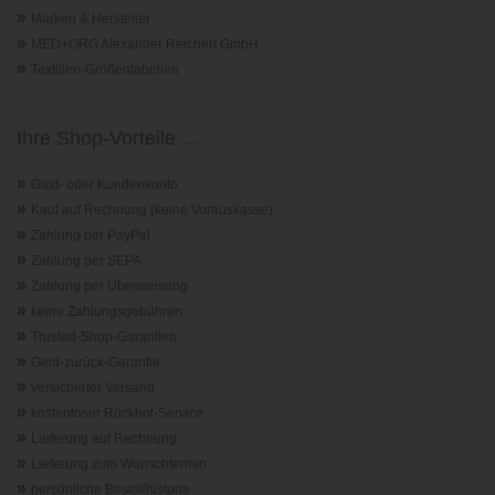
»
Marken & Hersteller
»
MED+ORG Alexander Reichert GmbH
»
Textilien-Größentabellen
Ihre Shop-Vorteile ...
»
Gast- oder Kundenkonto
»
Kauf auf Rechnung (keine Vorauskasse)
»
Zahlung per PayPal
»
Zahlung per SEPA
»
Zahlung per Überweisung
»
keine Zahlungsgebühren
»
Trusted-Shop-Garantie
n
»
Geld-zurück-Garantie
»
versicherter Versand
»
kostenloser Rückhol-Service
»
Lieferung auf Rechnung
»
Lieferung zum Wunschtermin
»
persönliche Bestellhistorie