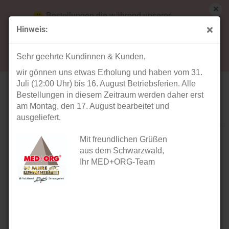
Bestellungen die während unserer
Betriebsferien (31. Juli ab 12:00 Uhr bis 16.
Hinweis:
August) aufgegeben werden, werden ab Montag,
« Erster
« zurück
weiter »
Letzter »
17. August bearbeitet und versendet.
14
Artikel in dieser Kategorie
Sehr geehrte Kundinnen & Kunden,
wir gönnen uns etwas Erholung und haben vom 31.
Terminplaner 4-spaltig Januar bis Juni 2027
Juli (12:00 Uhr) bis 16. August Betriebsferien. Alle
Bestellungen in diesem Zeitraum werden daher erst
am Montag, den 17. August bearbeitet und
ausgeliefert.
Mit freundlichen Grüßen
aus dem Schwarzwald,
Ihr MED+ORG-Team