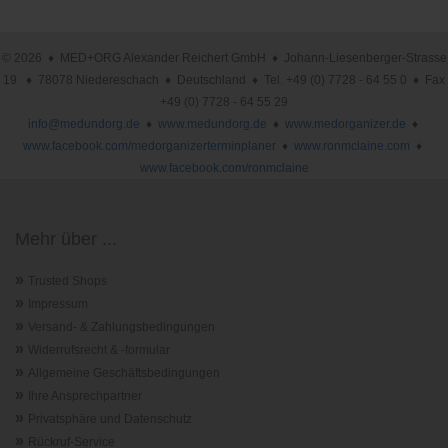
© 2026 ♦ MED+ORG Alexander Reichert GmbH ♦ Johann-Liesenberger-Strasse
19 ♦ 78078 Niedereschach ♦ Deutschland ♦ Tel. +49 (0) 7728 - 64 55 0 ♦ Fax
+49 (0) 7728 - 64 55 29
info@medundorg.de
♦
www.medundorg.de
♦
www.medorganizer.de
♦
www.facebook.com/medorganizerterminplaner
♦
www.ronmclaine.com
♦
www.facebook.com/ronmclaine
Mehr über ...
»
Trusted Shops
»
Impressum
»
Versand- & Zahlungsbedingungen
»
Widerrufsrecht & -formular
»
Allgemeine Geschäftsbedingungen
»
Ihre Ansprechpartner
»
Privatsphäre und Datenschutz
»
Rückruf-Service