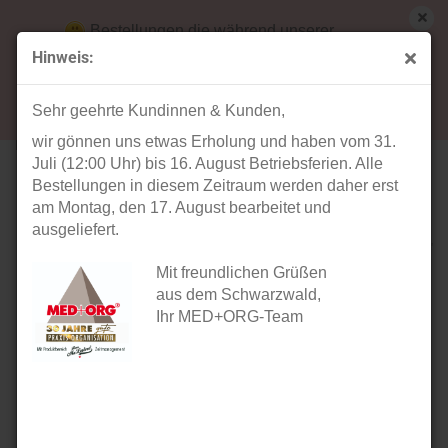
Bestellungen die während unserer
Betriebsferien (31. Juli ab 12:00 Uhr bis 16.
Hinweis:
August) aufgegeben werden, werden ab Montag,
« Erster
« zurück
weiter »
Letzter »
17. August bearbeitet und versendet.
21
Artikel in dieser Kategorie
Sehr geehrte Kundinnen & Kunden,
wir gönnen uns etwas Erholung und haben vom 31.
Karteireiter A5 lila
Juli (12:00 Uhr) bis 16. August Betriebsferien. Alle
Bestellungen in diesem Zeitraum werden daher erst
am Montag, den 17. August bearbeitet und
ausgeliefert.
Mit freundlichen Grüßen
aus dem Schwarzwald,
Ihr MED+ORG-Team