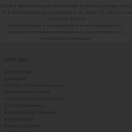
© 2026 ♦ MED+ORG Alexander Reichert GmbH ♦ Johann-Liesenberger-Strasse
19 ♦ 78078 Niedereschach ♦ Deutschland ♦ Tel. +49 (0) 7728 - 64 55 0 ♦ Fax
+49 (0) 7728 - 64 55 29
info@medundorg.de
♦
www.medundorg.de
♦
www.medorganizer.de
♦
www.facebook.com/medorganizerterminplaner
♦
www.ronmclaine.com
♦
www.facebook.com/ronmclaine
Mehr über ...
»
Trusted Shops
»
Impressum
»
Versand- & Zahlungsbedingungen
»
Widerrufsrecht & -formular
»
Allgemeine Geschäftsbedingungen
»
Ihre Ansprechpartner
»
Privatsphäre und Datenschutz
»
Rückruf-Service
»
Marken & Hersteller