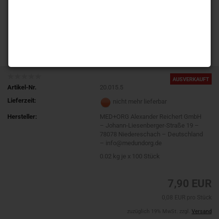
AUSVERKAUFT
Artikel-Nr.
20.015.5
Lieferzeit:
nicht mehr lieferbar
Hersteller:
MED+ORG Alexander Reichert GmbH
– Johann-Liesenberger-Straße 19 –
78078 Niedereschach – Deutschland
– info@medundorg.de
0.02
kg je x 100 Stück
7,90 EUR
0,08 EUR pro Stück
zuzüglich 19% MwSt. zzgl.
Versand