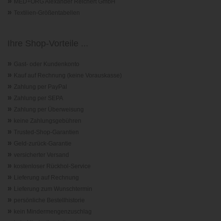
»
MED+ORG Alexander Reichert GmbH
»
Textilien-Größentabellen
Ihre Shop-Vorteile ...
»
Gast- oder Kundenkonto
»
Kauf auf Rechnung (keine Vorauskasse)
»
Zahlung per PayPal
»
Zahlung per SEPA
»
Zahlung per Überweisung
»
keine Zahlungsgebühren
»
Trusted-Shop-Garantie
n
»
Geld-zurück-Garantie
»
versicherter Versand
»
kostenloser Rückhol-Service
»
Lieferung auf Rechnung
»
Lieferung zum Wunschtermin
»
persönliche Bestellhistorie
»
kein Mindermengenzuschlag