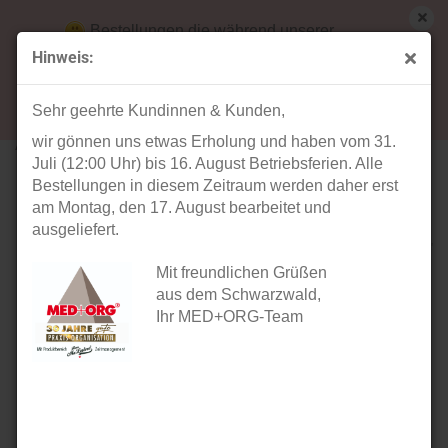
Bestellungen die während unserer
Betriebsferien (31. Juli ab 12:00 Uhr bis 16.
Hinweis:
August) aufgegeben werden, werden ab Montag,
« Erster
« zurück
weiter »
Letzter »
17. August bearbeitet und versendet.
45
Artikel in dieser Kategorie
Sehr geehrte Kundinnen & Kunden,
wir gönnen uns etwas Erholung und haben vom 31.
Archivnummer 38001 - 39000
Juli (12:00 Uhr) bis 16. August Betriebsferien. Alle
Bestellungen in diesem Zeitraum werden daher erst
am Montag, den 17. August bearbeitet und
ausgeliefert.
Mit freundlichen Grüßen
aus dem Schwarzwald,
Ihr MED+ORG-Team