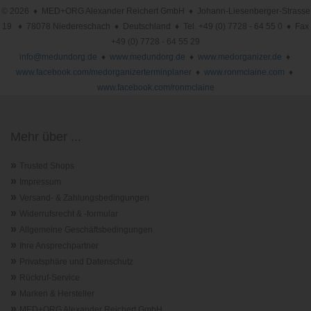
© 2026 ♦ MED+ORG Alexander Reichert GmbH ♦ Johann-Liesenberger-Strasse
19 ♦ 78078 Niedereschach ♦ Deutschland ♦ Tel. +49 (0) 7728 - 64 55 0 ♦ Fax
+49 (0) 7728 - 64 55 29
info@medundorg.de
♦
www.medundorg.de
♦
www.medorganizer.de
♦
www.facebook.com/medorganizerterminplaner
♦
www.ronmclaine.com
♦
www.facebook.com/ronmclaine
Mehr über ...
»
Trusted Shops
»
Impressum
»
Versand- & Zahlungsbedingungen
»
Widerrufsrecht & -formular
»
Allgemeine Geschäftsbedingungen
»
Ihre Ansprechpartner
»
Privatsphäre und Datenschutz
»
Rückruf-Service
»
Marken & Hersteller
»
MED+ORG Alexander Reichert GmbH