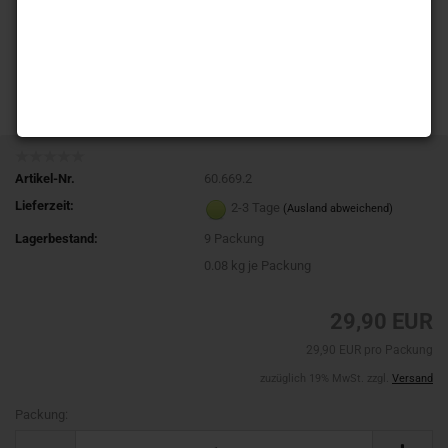
Artikel-Nr.
60.669.2
Lieferzeit:
2-3 Tage
(Ausland abweichend)
Lagerbestand:
9
Packung
0.08
kg je Packung
29,90 EUR
29,90 EUR pro Packung
zuzüglich 19% MwSt. zzgl.
Versand
Packung:
Packung