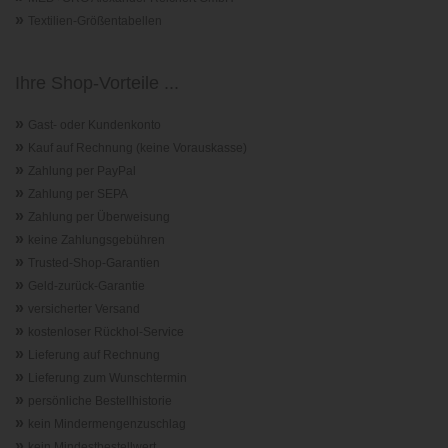
»
Textilien-Größentabellen
Ihre Shop-Vorteile ...
»
Gast- oder Kundenkonto
»
Kauf auf Rechnung (keine Vorauskasse)
»
Zahlung per PayPal
»
Zahlung per SEPA
»
Zahlung per Überweisung
»
keine Zahlungsgebühren
»
Trusted-Shop-Garantie
n
»
Geld-zurück-Garantie
»
versicherter Versand
»
kostenloser Rückhol-Service
»
Lieferung auf Rechnung
»
Lieferung zum Wunschtermin
»
persönliche Bestellhistorie
»
kein Mindermengenzuschlag
»
kein Mindestbestellwert