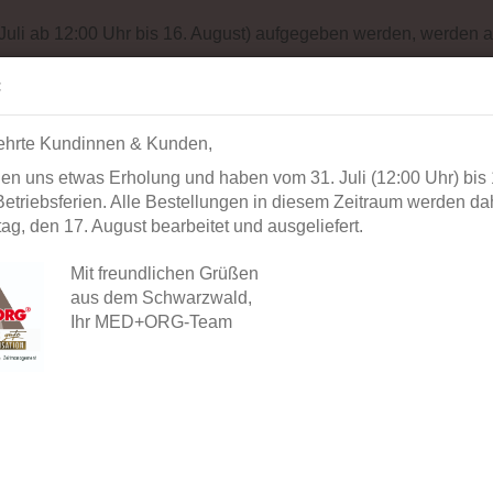
Impressum
Sit
 Juli ab 12:00 Uhr bis 16. August) aufgegeben werden, werden a
Suche...
Alle
:
ehrte Kundinnen & Kunden,
AUSSTATTUNG
BÜROORGANISATION
DIAGNOSTIK
BEK
en uns etwas Erholung und haben vom 31. Juli (12:00 Uhr) bis 
»
»
eizubehör
Alphabetleistenaufkleber
etriebsferien. Alle Bestellungen in diesem Zeitraum werden dah
g, den 17. August bearbeitet und ausgeliefert.
Alpha
l in dieser Kategorie
Mit freundlichen Grüßen
aus dem Schwarzwald,
Artikel-
Ihr MED+ORG-Team
Lieferze
Lagerbe
Herstell