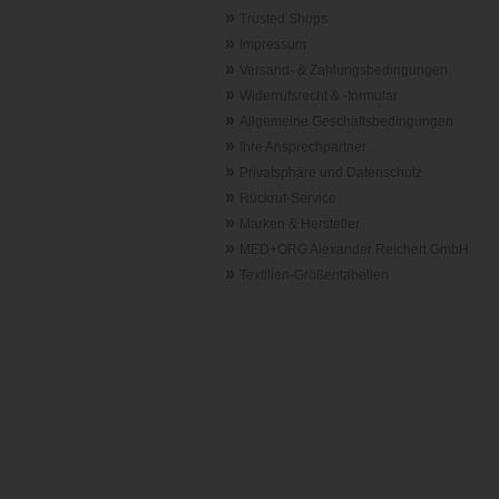
»
Trusted Shops
»
Impressum
»
Versand- & Zahlungsbedingungen
»
Widerrufsrecht & -formular
»
Allgemeine Geschäftsbedingungen
»
Ihre Ansprechpartner
»
Privatsphäre und Datenschutz
»
Rückruf-Service
»
Marken & Hersteller
»
MED+ORG Alexander Reichert GmbH
»
Textilien-Größentabellen