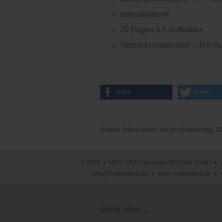
selbstklebend
20 Bögen à 5 Aufkleber
Verpackungseinheit = 100 Au
teilen
tweet
Diesen Artikel haben wir am Donnerstag, 2
© 2026 ♦ MED+ORG Alexander Reichert GmbH ♦ Joha
info@medundorg.de
♦
www.medundorg.de
♦
Mehr über ...