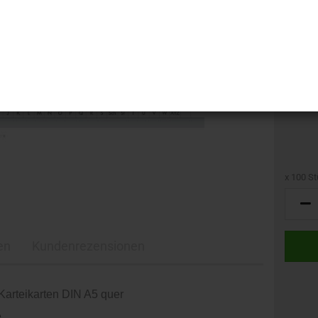
GTIN:
x 100 St
x
100
Stück
en
Kundenrezensionen
 Karteikarten DIN A5 quer
e