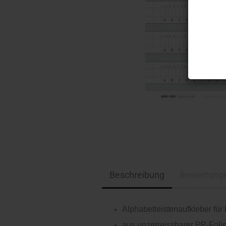
Beschreibung
Bewertung
Alphabetleistenaufkleber für
aus unzerreissbarer PP-Foli