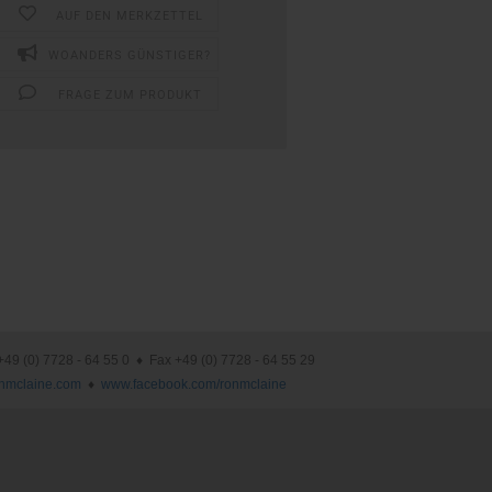
AUF DEN MERKZETTEL
WOANDERS GÜNSTIGER?
FRAGE ZUM PRODUKT
(0) 7728 - 64 55 0 ♦ Fax +49 (0) 7728 - 64 55 29
nmclaine.com
♦
www.facebook.com/ronmclaine