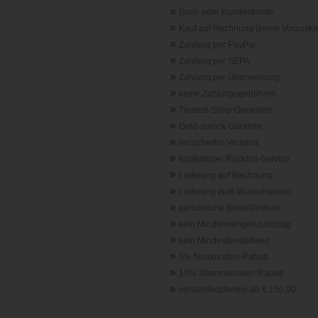
»
Gast- oder Kundenkonto
»
Kauf auf Rechnung (keine Vorauska
»
Zahlung per PayPal
»
Zahlung per SEPA
»
Zahlung per Überweisung
»
keine Zahlungsgebühren
»
Trusted-Shop-Garantie
n
»
Geld-zurück-Garantie
»
versicherter Versand
»
kostenloser Rückhol-Service
»
Lieferung auf Rechnung
»
Lieferung zum Wunschtermin
»
persönliche Bestellhistorie
»
kein Mindermengenzuschlag
»
kein Mindestbestellwert
»
5% Neukunden-Rabatt
»
10% Stammkunden-Rabatt
»
versandkostenfrei ab € 150,00