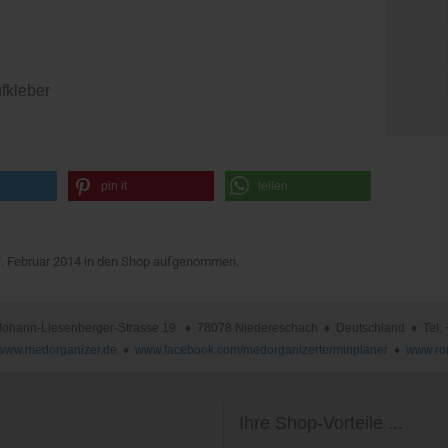
fkleber
pin it
teilen
7. Februar 2014 in den Shop aufgenommen.
nn-Liesenberger-Strasse 19 ♦ 78078 Niedereschach ♦ Deutschland ♦ Tel. +49 
www.medorganizer.de
♦
www.facebook.com/medorganizerterminplaner
♦
www.ro
Ihre Shop-Vorteile ...