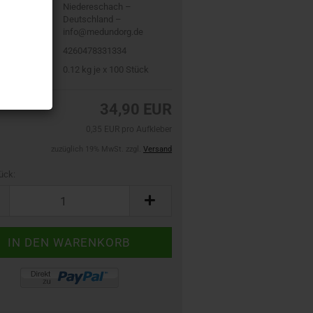
Niedereschach –
Deutschland –
info@medundorg.de
4260478331334
0.12
kg je x 100 Stück
34,90 EUR
0,35 EUR pro Aufkleber
zuzüglich 19% MwSt. zzgl.
Versand
ück: