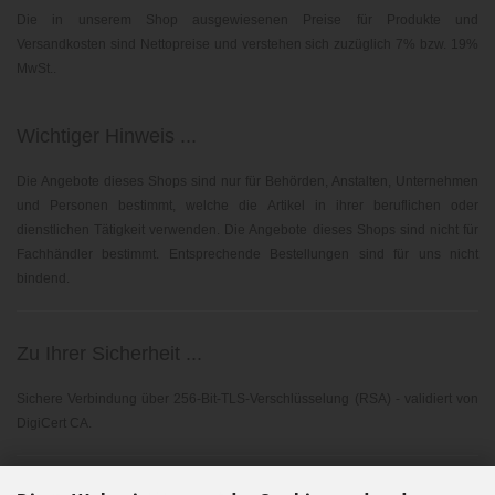
Die in unserem Shop ausgewiesenen Preise für Produkte und
Versandkosten sind Nettopreise und verstehen sich zuzüglich 7% bzw. 19%
MwSt..
Wichtiger Hinweis ...
Die Angebote dieses Shops sind nur für Behörden, Anstalten, Unternehmen
und Personen bestimmt, welche die Artikel in ihrer beruflichen oder
dienstlichen Tätigkeit verwenden. Die Angebote dieses Shops sind nicht für
Fachhändler bestimmt. Entsprechende Bestellungen sind für uns nicht
bindend.
Zu Ihrer Sicherheit ...
Sichere Verbindung über 256-Bit-TLS-Verschlüsselung (RSA) - validiert von
DigiCert CA.