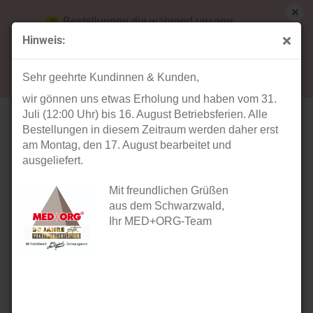
Bestellungen die während unserer
Betriebsferien (31. Juli ab 12:00 Uhr bis 16.
Hinweis:
August) aufgegeben werden, werden ab Montag,
« Erster
« zurück
weiter »
Letzter »
17. August bearbeitet und versendet.
13
Artikel in dieser Kategorie
Sehr geehrte Kundinnen & Kunden,
wir gönnen uns etwas Erholung und haben vom 31.
MED+ORG Set Karteimappe A4 Standard (blau)
Juli (12:00 Uhr) bis 16. August Betriebsferien. Alle
Bestellungen in diesem Zeitraum werden daher erst
am Montag, den 17. August bearbeitet und
ausgeliefert.
Mit freundlichen Grüßen
aus dem Schwarzwald,
Ihr MED+ORG-Team