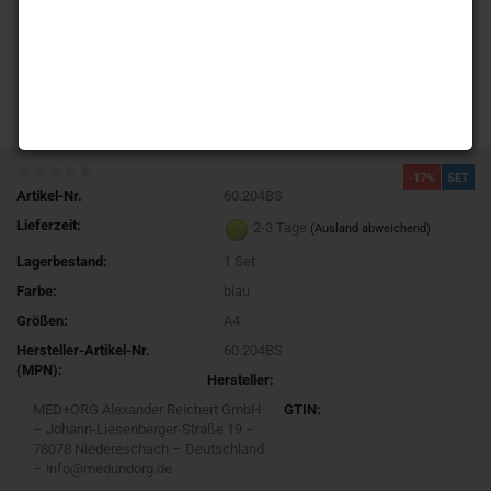
-17%
SET
Artikel-Nr.
60.204BS
Lieferzeit:
2-3 Tage
(Ausland abweichend)
Lagerbestand:
1
Set
Farbe:
blau
Größen:
A4
Hersteller-Artikel-Nr.
60.204BS
(MPN):
Hersteller:
MED+ORG Alexander Reichert GmbH
GTIN:
– Johann-Liesenberger-Straße 19 –
78078 Niedereschach – Deutschland
– info@medundorg.de