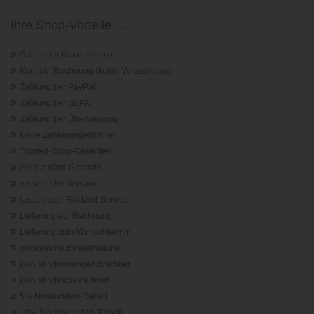
Ihre Shop-Vorteile ...
»
Gast- oder Kundenkonto
»
Kauf auf Rechnung (keine Vorauskasse)
»
Zahlung per PayPal
»
Zahlung per SEPA
»
Zahlung per Überweisung
»
keine Zahlungsgebühren
»
Trusted-Shop-Garantie
n
»
Geld-zurück-Garantie
»
versicherter Versand
»
kostenloser Rückhol-Service
»
Lieferung auf Rechnung
»
Lieferung zum Wunschtermin
»
persönliche Bestellhistorie
»
kein Mindermengenzuschlag
»
kein Mindestbestellwert
»
5% Neukunden-Rabatt
»
10% Stammkunden-Rabatt