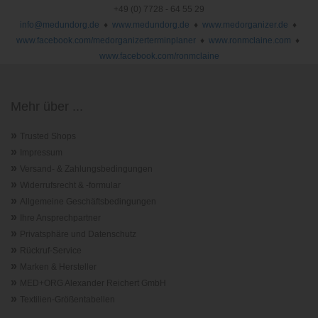
+49 (0) 7728 - 64 55 29
info@medundorg.de
♦
www.medundorg.de
♦
www.medorganizer.de
♦
www.facebook.com/medorganizerterminplaner
♦
www.ronmclaine.com
♦
www.facebook.com/ronmclaine
Mehr über ...
»
Trusted Shops
»
Impressum
»
Versand- & Zahlungsbedingungen
»
Widerrufsrecht & -formular
»
Allgemeine Geschäftsbedingungen
»
Ihre Ansprechpartner
»
Privatsphäre und Datenschutz
»
Rückruf-Service
»
Marken & Hersteller
»
MED+ORG Alexander Reichert GmbH
»
Textilien-Größentabellen