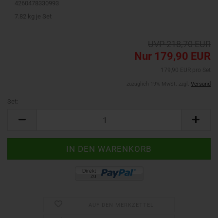
4260478330993
7.82
kg je Set
UVP 218,70 EUR
Nur 179,90 EUR
179,90 EUR pro Set
zuzüglich 19% MwSt. zzgl.
Versand
Set:
Set
AUF DEN MERKZETTEL