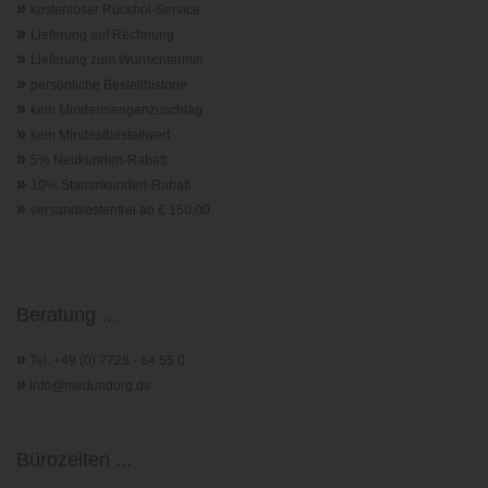
»
kostenloser Rückhol-Service
»
Lieferung auf Rechnung
»
Lieferung zum Wunschtermin
»
persönliche Bestellhistorie
»
kein Mindermengenzuschlag
»
kein Mindestbestellwert
»
5% Neukunden-Rabatt
»
10% Stammkunden-Rabatt
»
versandkostenfrei ab € 150,00
Beratung ...
»
Tel. +49 (0) 7728 - 64 55 0
»
info@medundorg.de
Bürozeiten ...