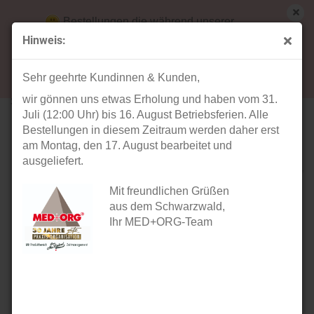
Bestellungen die während unserer
Betriebsferien (31. Juli ab 12:00 Uhr bis 16.
Hinweis:
August) aufgegeben werden, werden ab Montag,
weiter »
Letzter »
17. August bearbeitet und versendet.
8
Artikel in dieser Kategorie
Sehr geehrte Kundinnen & Kunden,
wir gönnen uns etwas Erholung und haben vom 31.
Set Karteitasche A5 - Psychotherapie
Juli (12:00 Uhr) bis 16. August Betriebsferien. Alle
Bestellungen in diesem Zeitraum werden daher erst
am Montag, den 17. August bearbeitet und
ausgeliefert.
Mit freundlichen Grüßen
aus dem Schwarzwald,
Ihr MED+ORG-Team