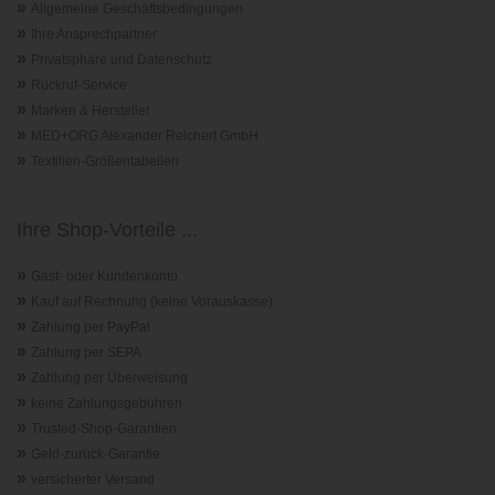
»
Allgemeine Geschäftsbedingungen
»
Ihre Ansprechpartner
»
Privatsphäre und Datenschutz
»
Rückruf-Service
»
Marken & Hersteller
»
MED+ORG Alexander Reichert GmbH
»
Textilien-Größentabellen
Ihre Shop-Vorteile ...
»
Gast- oder Kundenkonto
»
Kauf auf Rechnung (keine Vorauskasse)
»
Zahlung per PayPal
»
Zahlung per SEPA
»
Zahlung per Überweisung
»
keine Zahlungsgebühren
»
Trusted-Shop-Garantie
n
»
Geld-zurück-Garantie
»
versicherter Versand