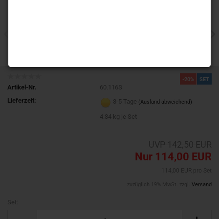
-20%
SET
Artikel-Nr.
60.116S
Lieferzeit:
3-5 Tage
(Ausland abweichend)
4.34
kg je Set
UVP 142,50 EUR
Nur 114,00 EUR
114,00 EUR pro Set
zuzüglich 19% MwSt. zzgl.
Versand
Set:
Set