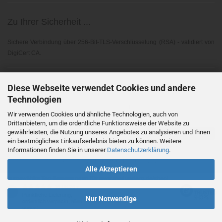
Zu Ihrer Sicherheit ...
Sichere Verbindung über 256-Bit-TLS-Verschlüsselung (RSA) - validiert von
DigiCert CA.
Elektronischer Widerruf ...
Diese Webseite verwendet Cookies und andere
Technologien
Gemäß EU-Richtlinie 2023/2673 - § 356A BGB
Wir verwenden Cookies und ähnliche Technologien, auch von
Drittanbietern, um die ordentliche Funktionsweise der Website zu
gewährleisten, die Nutzung unseres Angebotes zu analysieren und Ihnen
Vertrag widerrufen
ein bestmögliches Einkaufserlebnis bieten zu können. Weitere
Informationen finden Sie in unserer
Datenschutzerklärung
.
Shopsoftware
by Gambio.de © 2026
Alle Akzeptieren
Ausgewählte Top-Bewertungen für www.medundorg.de/shop/
06.08.26
▼
Pünktliche Lieferung,
Nur Notwendige
ordentlich verpackt, alles
super!