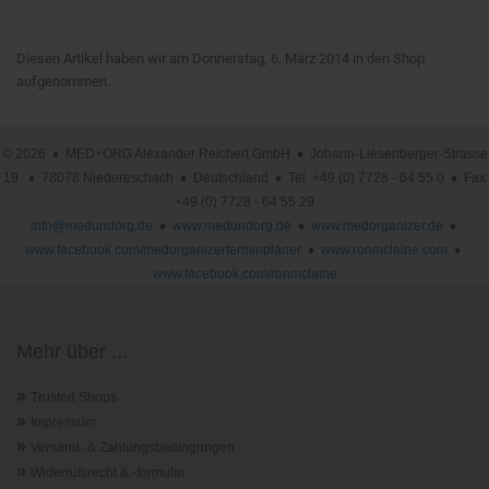
Diesen Artikel haben wir am Donnerstag, 6. März 2014 in den Shop
aufgenommen.
© 2026 ♦ MED+ORG Alexander Reichert GmbH ♦ Johann-Liesenberger-Strasse
19 ♦ 78078 Niedereschach ♦ Deutschland ♦ Tel. +49 (0) 7728 - 64 55 0 ♦ Fax
+49 (0) 7728 - 64 55 29
info@medundorg.de
♦
www.medundorg.de
♦
www.medorganizer.de
♦
www.facebook.com/medorganizerterminplaner
♦
www.ronmclaine.com
♦
www.facebook.com/ronmclaine
Mehr über ...
»
Trusted Shops
»
Impressum
»
Versand- & Zahlungsbedingungen
»
Widerrufsrecht & -formular