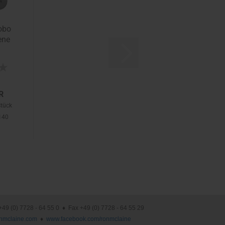
obo
ene
R
Stück
.140
(0) 7728 - 64 55 0 ♦ Fax +49 (0) 7728 - 64 55 29
nmclaine.com
♦
www.facebook.com/ronmclaine