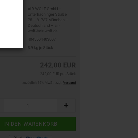
N):
er:
AIR-WOLF GmbH –
Unterhachinger Straße
75 – 81737 München –
Deutschland – air-
wolf@air-wolf.de
4045504403007
3.9
kg je Stück
242,00 EUR
242,00 EUR pro Stück
zuzüglich 19% MwSt. zzgl.
Versand