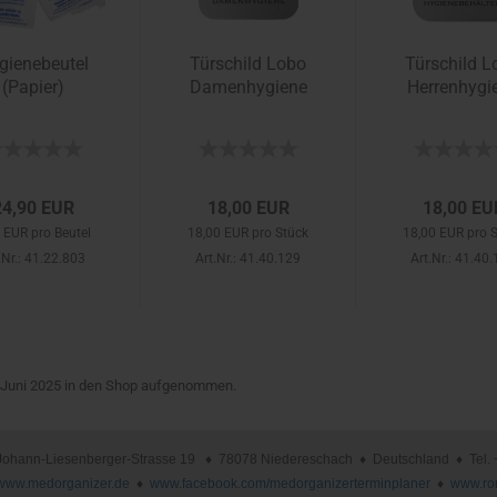
gienebeutel
Türschild Lobo
Türschild L
(Papier)
Damenhygiene
Herrenhygi
24,90 EUR
18,00 EUR
18,00 EU
 EUR pro Beutel
18,00 EUR pro Stück
18,00 EUR pro 
.Nr.: 41.22.803
Art.Nr.: 41.40.129
Art.Nr.: 41.40
. Juni 2025 in den Shop aufgenommen.
nn-Liesenberger-Strasse 19 ♦ 78078 Niedereschach ♦ Deutschland ♦ Tel. +49 
www.medorganizer.de
♦
www.facebook.com/medorganizerterminplaner
♦
www.ro