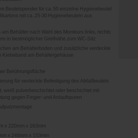
em Beutelspender für ca. 50 einzelne Hygienebeutel
lkartons mit ca. 25-30 Hygienebeuteln aus
am Behälter nach Wahl des Monteurs links, rechts
ters in bestmöglicher Greifnähe zum WC-Sitz
schen am Behälterboden und zusätzliche verdeckte
tem Klebeband am Behältergehäuse
cher Berührungsfläche
terung für verdeckte Befestigung des Abfallbeutels
, weiß pulverbeschichtet oder beschichtet mit
htung gegen Finger- und Anlaufspuren
 Aufputzmontage
2mm x 220mm x 163mm
342mm x 248mm x 153mm