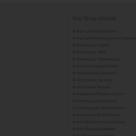
Ihre Shop-Vorteile ...
»
Gast- oder Kundenkonto
»
Kauf auf Rechnung (keine Vorauska
»
Zahlung per PayPal
»
Zahlung per SEPA
»
Zahlung per Überweisung
»
keine Zahlungsgebühren
»
Trusted-Shop-Garantie
n
»
Geld-zurück-Garantie
»
versicherter Versand
»
kostenloser Rückhol-Service
»
Lieferung auf Rechnung
»
Lieferung zum Wunschtermin
»
persönliche Bestellhistorie
»
kein Mindermengenzuschlag
»
kein Mindestbestellwert
»