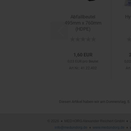
Abfallbeutel
Hy
495mm x 760mm
(HDPE)
1,60 EUR
0,03 EUR pro Beutel
0,02
Art.Nr.: 41.22.402
Art
Diesen Artikel haben wir am Donnerstag, 5
© 2026 ♦ MED+ORG Alexander Reichert GmbH ♦ Joha
info@medundorg.de
♦
www.medundorg.de
♦