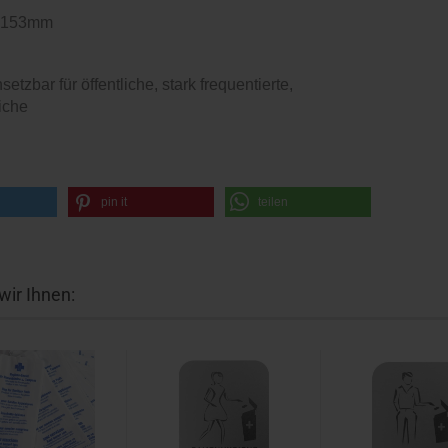
x 153mm
setzbar für öffentliche, stark frequentierte,
iche
pin it
teilen
ir Ihnen: