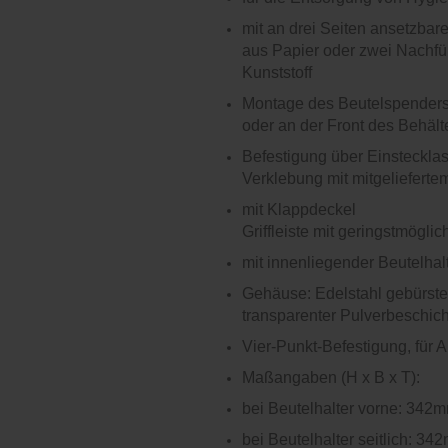
mit an drei Seiten ansetzbar
aus Papier oder zwei Nachfül
Kunststoff
Montage des Beutelspenders 
oder an der Front des Behäl
Befestigung über Einsteckla
Verklebung mit mitgelie­fer
mit Klappdeckel
Griffleiste mit geringstmögli
mit innenliegender Beutelhal
Gehäuse: Edelstahl gebürstet
transparenter Pulverbeschic
Vier-Punkt-Befestigung, für
Maßangaben (H x B x T):
bei Beutelhalter vorne: 34
bei Beutelhalter seitlich: 