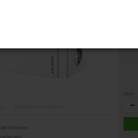
Nr. (MP
Herstell
GTIN:
Stück:
Stück
en
Kundenrezensionen
Liter Volumen
enebeuteln