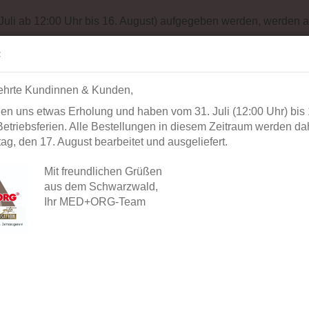
Impressum
Sit
 Juli ab 12:00 Uhr bis 16. August) aufgegeben werden, werden a
Suche...
Alle
:
ehrte Kundinnen & Kunden,
AUSSTATTUNG
BÜROORGANISATION
DIAGNOSTIK
BEK
en uns etwas Erholung und haben vom 31. Juli (12:00 Uhr) bis 
»
»
und Waschraumlösungen
Hygieneabfallbehälter
etriebsferien. Alle Bestellungen in diesem Zeitraum werden dah
(8 Liter)
g, den 17. August bearbeitet und ausgeliefert.
Hygie
»
18
Artikel in dieser Kategorie
Beute
Mit freundlichen Grüßen
aus dem Schwarzwald,
Ihr MED+ORG-Team
Artikel-
Lieferze
Lagerbe
Farbe:
Herstell