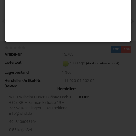
TOP
-18%
Artikel-Nr.
13.703
Lieferzeit:
2-3 Tage
(Ausland abweichend)
Lagerbestand:
1
Set
Hersteller-Artikel-Nr.
111-020-04-202-02
(MPN):
Hersteller:
WHD Wilhelm Huber + Söhne GmbH
GTIN:
+ Co. KG – Bismarckstraße 19 –
78652 Deisslingen – Deutschland –
info@whd.de
4043106043164
0.55
kg je Set