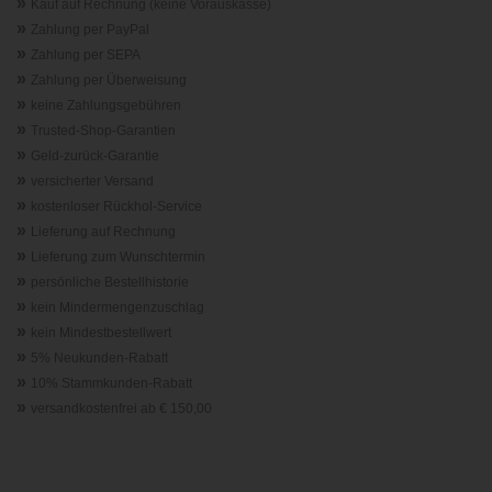
»
Kauf auf Rechnung (keine Vorauskasse)
»
Zahlung per PayPal
»
Zahlung per SEPA
»
Zahlung per Überweisung
»
keine Zahlungsgebühren
»
Trusted-Shop-Garantie
n
»
Geld-zurück-Garantie
»
versicherter Versand
»
kostenloser Rückhol-Service
»
Lieferung auf Rechnung
»
Lieferung zum Wunschtermin
»
persönliche Bestellhistorie
»
kein Mindermengenzuschlag
»
kein Mindestbestellwert
»
5% Neukunden-Rabatt
»
10% Stammkunden-Rabatt
»
versandkostenfrei ab € 150,00