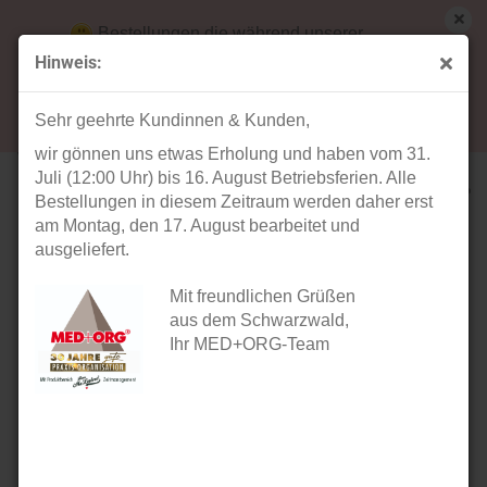
Bestellungen die während unserer
Betriebsferien (31. Juli ab 12:00 Uhr bis 16.
Hinweis:
August) aufgegeben werden, werden ab Montag,
weiter »
Letzter »
17. August bearbeitet und versendet.
12
Artikel in dieser Kategorie
Sehr geehrte Kundinnen & Kunden,
wir gönnen uns etwas Erholung und haben vom 31.
VoiceBridge 2.0 Gegensprechanlage Set Standard
Juli (12:00 Uhr) bis 16. August Betriebsferien. Alle
Bestellungen in diesem Zeitraum werden daher erst
am Montag, den 17. August bearbeitet und
ausgeliefert.
Mit freundlichen Grüßen
aus dem Schwarzwald,
Ihr MED+ORG-Team