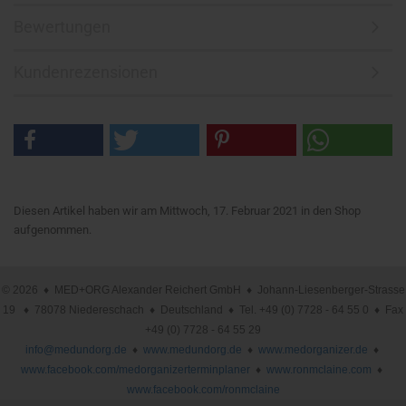
Bewertungen
Kundenrezensionen
Diesen Artikel haben wir am Mittwoch, 17. Februar 2021 in den Shop
aufgenommen.
© 2026 ♦ MED+ORG Alexander Reichert GmbH ♦ Johann-Liesenberger-Strasse
19 ♦ 78078 Niedereschach ♦ Deutschland ♦ Tel. +49 (0) 7728 - 64 55 0 ♦ Fax
+49 (0) 7728 - 64 55 29
info@medundorg.de
♦
www.medundorg.de
♦
www.medorganizer.de
♦
www.facebook.com/medorganizerterminplaner
♦
www.ronmclaine.com
♦
www.facebook.com/ronmclaine