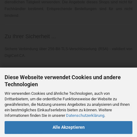
dienstlichen Tätigkeit verwenden. Die Angebote dieses Shops sind nicht für
Fachhändler bestimmt. Entsprechende Bestellungen sind für uns nicht
bindend.
Zu Ihrer Sicherheit ...
Sichere Verbindung über 256-Bit-TLS-Verschlüsselung (RSA) - validiert von
DigiCert CA.
Elektronischer Widerruf ...
Diese Webseite verwendet Cookies und andere
Technologien
Gemäß EU-Richtlinie 2023/2673 - § 356A BGB
Wir verwenden Cookies und ähnliche Technologien, auch von
Drittanbietern, um die ordentliche Funktionsweise der Website zu
gewährleisten, die Nutzung unseres Angebotes zu analysieren und Ihnen
Vertrag widerrufen
ein bestmögliches Einkaufserlebnis bieten zu können. Weitere
Informationen finden Sie in unserer
Datenschutzerklärung
.
Shopsoftware
by Gambio.de © 2026
Alle Akzeptieren
Selected top reviews for