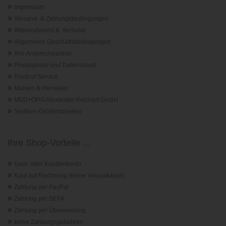
»
Impressum
»
Versand- & Zahlungsbedingungen
»
Widerrufsrecht & -formular
»
Allgemeine Geschäftsbedingungen
»
Ihre Ansprechpartner
»
Privatsphäre und Datenschutz
»
Rückruf-Service
»
Marken & Hersteller
»
MED+ORG Alexander Reichert GmbH
»
Textilien-Größentabellen
Ihre Shop-Vorteile ...
»
Gast- oder Kundenkonto
»
Kauf auf Rechnung (keine Vorauskasse)
»
Zahlung per PayPal
»
Zahlung per SEPA
»
Zahlung per Überweisung
»
keine Zahlungsgebühren