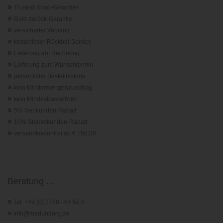
»
Trusted-Shop-Garantie
n
»
Geld-zurück-Garantie
»
versicherter Versand
»
kostenloser Rückhol-Service
»
Lieferung auf Rechnung
»
Lieferung zum Wunschtermin
»
persönliche Bestellhistorie
»
kein Mindermengenzuschlag
»
kein Mindestbestellwert
»
5% Neukunden-Rabatt
»
10% Stammkunden-Rabatt
»
versandkostenfrei ab € 150,00
Beratung ...
»
Tel. +49 (0) 7728 - 64 55 0
»
info@medundorg.de