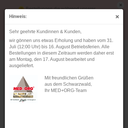
Bestellungen die während unserer
Betriebsferien (31. Juli ab 12:00 Uhr bis 16.
Hinweis:
August) aufgegeben werden, werden ab Montag,
« Erster
« zurück
weiter »
Letzter »
17. August bearbeitet und versendet.
13
Artikel in dieser Kategorie
Sehr geehrte Kundinnen & Kunden,
wir gönnen uns etwas Erholung und haben vom 31.
ORGA PoS-Halterung Basic
Juli (12:00 Uhr) bis 16. August Betriebsferien. Alle
Bestellungen in diesem Zeitraum werden daher erst
am Montag, den 17. August bearbeitet und
ausgeliefert.
Mit freundlichen Grüßen
aus dem Schwarzwald,
Ihr MED+ORG-Team