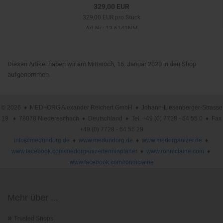
329,00 EUR
329,00 EUR pro Stück
Art.Nr.: 13.6141NM
Diesen Artikel haben wir am Mittwoch, 15. Januar 2020 in den Shop
aufgenommen.
© 2026 ♦ MED+ORG Alexander Reichert GmbH ♦ Johann-Liesenberger-Strasse
19 ♦ 78078 Niedereschach ♦ Deutschland ♦ Tel. +49 (0) 7728 - 64 55 0 ♦ Fax
+49 (0) 7728 - 64 55 29
info@medundorg.de
♦
www.medundorg.de
♦
www.medorganizer.de
♦
www.facebook.com/medorganizerterminplaner
♦
www.ronmclaine.com
♦
www.facebook.com/ronmclaine
Mehr über ...
»
Trusted Shops