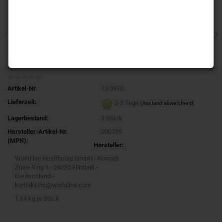
Artikel-Nr.
13.0910
Lieferzeit:
2-3 Tage
(Ausland abweichend)
Lagerbestand:
1
Stück
Hersteller-Artikel-Nr.
200739
(MPN):
Hersteller:
Worldline Healthcare GmbH - Konrad-
Zuse-Ring 1 - 24220 Flintbek -
Deutschland -
kontakt.ihc@worldline.com
1.34
kg je Stück