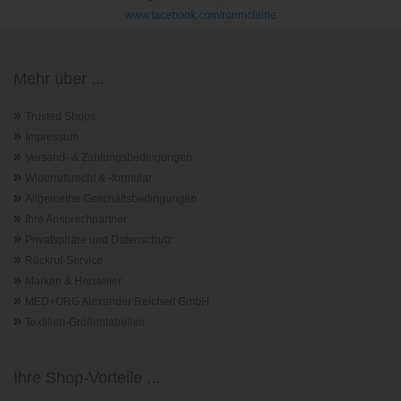
www.facebook.com/ronmclaine
Mehr über ...
»
Trusted Shops
»
Impressum
»
Versand- & Zahlungsbedingungen
»
Widerrufsrecht & -formular
»
Allgemeine Geschäftsbedingungen
»
Ihre Ansprechpartner
»
Privatsphäre und Datenschutz
»
Rückruf-Service
»
Marken & Hersteller
»
MED+ORG Alexander Reichert GmbH
»
Textilien-Größentabellen
Ihre Shop-Vorteile ...