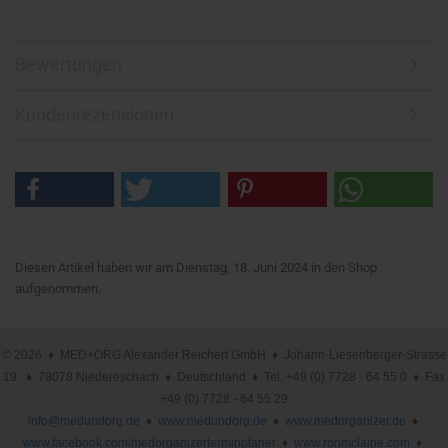
Bewertungen
Kundenrezensionen
Diesen Artikel haben wir am Dienstag, 18. Juni 2024 in den Shop
aufgenommen.
© 2026 ♦ MED+ORG Alexander Reichert GmbH ♦ Johann-Liesenberger-Strasse
19 ♦ 78078 Niedereschach ♦ Deutschland ♦ Tel. +49 (0) 7728 - 64 55 0 ♦ Fax
+49 (0) 7728 - 64 55 29
info@medundorg.de
♦
www.medundorg.de
♦
www.medorganizer.de
♦
www.facebook.com/medorganizerterminplaner
♦
www.ronmclaine.com
♦