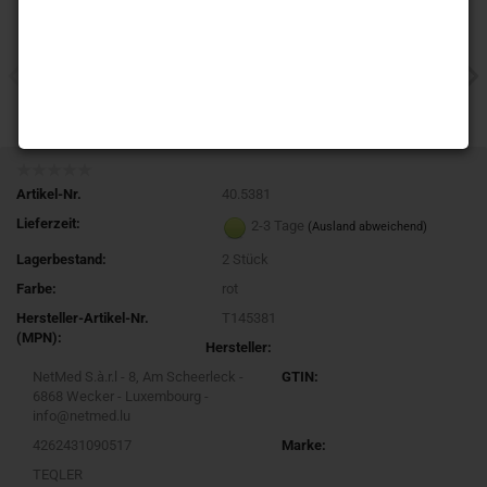
Artikel-Nr.
40.5381
Lieferzeit:
2-3 Tage
(Ausland abweichend)
Lagerbestand:
2
Stück
Farbe:
rot
Hersteller-Artikel-Nr.
T145381
(MPN):
Hersteller:
NetMed S.à.r.l - 8, Am Scheerleck -
GTIN:
6868 Wecker - Luxembourg -
info@netmed.lu
4262431090517
Marke:
TEQLER