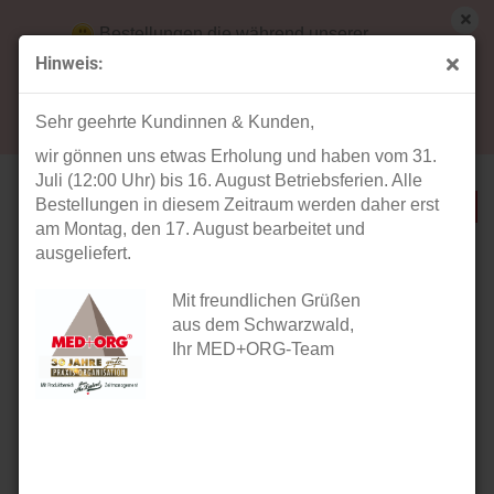
Bestellungen die während unserer
Betriebsferien (31. Juli ab 12:00 Uhr bis 16.
Hinweis:
August) aufgegeben werden, werden ab Montag,
« Erster
« zurück
weiter »
Letzter »
17. August bearbeitet und versendet.
26
Artikel in dieser Kategorie
Sehr geehrte Kundinnen & Kunden,
wir gönnen uns etwas Erholung und haben vom 31.
TEQLER Rettungstasche HASSELT
Juli (12:00 Uhr) bis 16. August Betriebsferien. Alle
Bestellungen in diesem Zeitraum werden daher erst
am Montag, den 17. August bearbeitet und
ausgeliefert.
Mit freundlichen Grüßen
aus dem Schwarzwald,
Ihr MED+ORG-Team