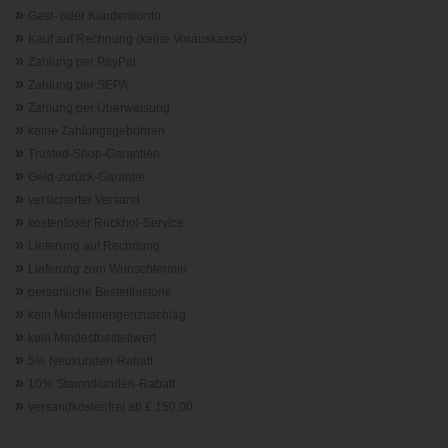
»
Gast- oder Kundenkonto
»
Kauf auf Rechnung (keine Vorauskasse)
»
Zahlung per PayPal
»
Zahlung per SEPA
»
Zahlung per Überweisung
»
keine Zahlungsgebühren
»
Trusted-Shop-Garantie
n
»
Geld-zurück-Garantie
»
versicherter Versand
»
kostenloser Rückhol-Service
»
Lieferung auf Rechnung
»
Lieferung zum Wunschtermin
»
persönliche Bestellhistorie
»
kein Mindermengenzuschlag
»
kein Mindestbestellwert
»
5% Neukunden-Rabatt
»
10% Stammkunden-Rabatt
»
versandkostenfrei ab € 150,00