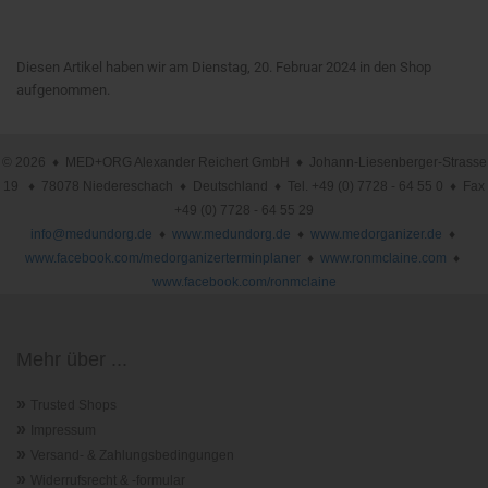
Diesen Artikel haben wir am Dienstag, 20. Februar 2024 in den Shop
aufgenommen.
© 2026 ♦ MED+ORG Alexander Reichert GmbH ♦ Johann-Liesenberger-Strasse
19 ♦ 78078 Niedereschach ♦ Deutschland ♦ Tel. +49 (0) 7728 - 64 55 0 ♦ Fax
+49 (0) 7728 - 64 55 29
info@medundorg.de
♦
www.medundorg.de
♦
www.medorganizer.de
♦
www.facebook.com/medorganizerterminplaner
♦
www.ronmclaine.com
♦
www.facebook.com/ronmclaine
Mehr über ...
»
Trusted Shops
»
Impressum
»
Versand- & Zahlungsbedingungen
»
Widerrufsrecht & -formular