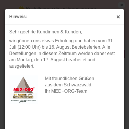
Bestellungen die während unserer
Betriebsferien (31. Juli ab 12:00 Uhr bis 16.
Hinweis:
August) aufgegeben werden, werden ab Montag,
« Erster
« zurück
weiter »
Letzter »
17. August bearbeitet und versendet.
48
Artikel in dieser Kategorie
Sehr geehrte Kundinnen & Kunden,
wir gönnen uns etwas Erholung und haben vom 31.
TEQLER Spritzflasche mit weißem Verschluss (500l)
Juli (12:00 Uhr) bis 16. August Betriebsferien. Alle
Bestellungen in diesem Zeitraum werden daher erst
am Montag, den 17. August bearbeitet und
ausgeliefert.
Mit freundlichen Grüßen
aus dem Schwarzwald,
Ihr MED+ORG-Team