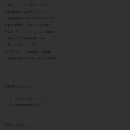
»
kostenloser Rückhol-Service
»
Lieferung auf Rechnung
»
Lieferung zum Wunschtermin
»
persönliche Bestellhistorie
»
kein Mindermengenzuschlag
»
kein Mindestbestellwert
»
5% Neukunden-Rabatt
»
10% Stammkunden-Rabatt
»
versandkostenfrei ab € 150,00
Beratung ...
»
Tel. +49 (0) 7728 - 64 55 0
»
info@medundorg.de
Bürozeiten ...