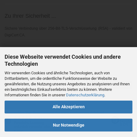
Zu Ihrer Sicherheit ...
Sichere Verbindung über 256-Bit-TLS-Verschlüsselung (RSA) - validiert von
DigiCert CA.
Elektronischer Widerruf ...
Diese Webseite verwendet Cookies und andere
Technologien
Gemäß EU-Richtlinie 2023/2673 - § 356A BGB
Wir verwenden Cookies und ähnliche Technologien, auch von
Drittanbietern, um die ordentliche Funktionsweise der Website zu
gewährleisten, die Nutzung unseres Angebotes zu analysieren und Ihnen
Vertrag widerrufen
ein bestmögliches Einkaufserlebnis bieten zu können. Weitere
Informationen finden Sie in unserer
Datenschutzerklärung
.
Shopsoftware
by Gambio.de © 2026
Alle Akzeptieren
Ausgewählte Top-Bewertungen für www.medundorg.de/shop/
06.08.26
▼
Pünktliche Lieferung,
Nur Notwendige
ordentlich verpackt, alles
super!