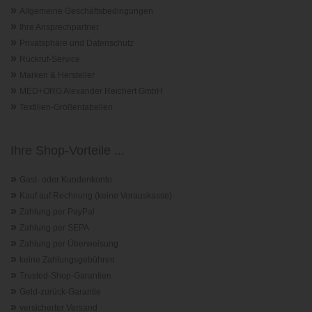
»
Allgemeine Geschäftsbedingungen
»
Ihre Ansprechpartner
»
Privatsphäre und Datenschutz
»
Rückruf-Service
»
Marken & Hersteller
»
MED+ORG Alexander Reichert GmbH
»
Textilien-Größentabellen
Ihre Shop-Vorteile ...
»
Gast- oder Kundenkonto
»
Kauf auf Rechnung (keine Vorauskasse)
»
Zahlung per PayPal
»
Zahlung per SEPA
»
Zahlung per Überweisung
»
keine Zahlungsgebühren
»
Trusted-Shop-Garantie
n
»
Geld-zurück-Garantie
»
versicherter Versand