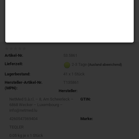
Artikel-Nr.
53.5861
Lieferzeit:
2-3 Tage
(Ausland abweichend)
Lagerbestand:
41
x 1 Stück
Hersteller-Artikel-Nr.
T135861
(MPN):
Hersteller:
NetMed S.à.r.l. – 8, Am Scheerleck –
GTIN:
6868 Wecker – Luxembourg –
info@netmed.lu
4260547369404
Marke:
TEQLER
0.05
kg je x 1 Stück