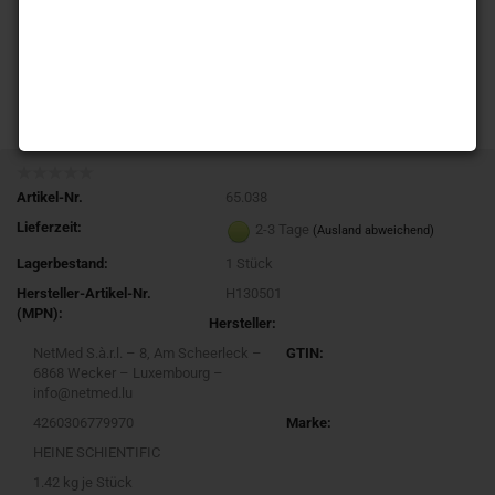
Artikel-Nr.
65.038
Lieferzeit:
2-3 Tage
(Ausland abweichend)
Lagerbestand:
1
Stück
Hersteller-Artikel-Nr.
H130501
(MPN):
Hersteller:
NetMed S.à.r.l. – 8, Am Scheerleck –
GTIN:
6868 Wecker – Luxembourg –
info@netmed.lu
4260306779970
Marke:
HEINE SCHIENTIFIC
1.42
kg je Stück