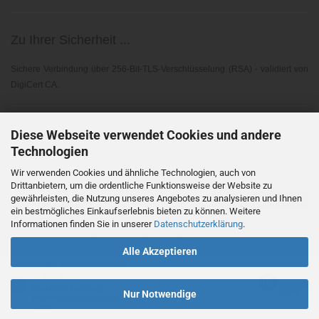
Zu Ihrer Sicherheit ...
Sichere Verbindung über 256-Bit-TLS-Verschlüsselung (RSA) - validiert von
DigiCert CA.
Elektronischer Widerruf ...
Diese Webseite verwendet Cookies und andere
Technologien
Gemäß EU-Richtlinie 2023/2673 - § 356A BGB
Wir verwenden Cookies und ähnliche Technologien, auch von
Drittanbietern, um die ordentliche Funktionsweise der Website zu
gewährleisten, die Nutzung unseres Angebotes zu analysieren und Ihnen
Vertrag widerrufen
ein bestmögliches Einkaufserlebnis bieten zu können. Weitere
Informationen finden Sie in unserer
Datenschutzerklärung
.
Shopsoftware
by Gambio.de © 2026
Alle Akzeptieren
Ausgewählte Top-Bewertungen für www.medundorg.de/shop/
06.08.26
▼
Pünktliche Lieferung,
Nur Notwendige
ordentlich verpackt, alles
super!