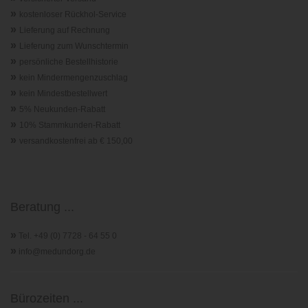
»
kostenloser Rückhol-Service
»
Lieferung auf Rechnung
»
Lieferung zum Wunschtermin
»
persönliche Bestellhistorie
»
kein Mindermengenzuschlag
»
kein Mindestbestellwert
»
5% Neukunden-Rabatt
»
10% Stammkunden-Rabatt
»
versandkostenfrei ab € 150,00
Beratung ...
»
Tel. +49 (0) 7728 - 64 55 0
»
info@medundorg.de
Bürozeiten ...