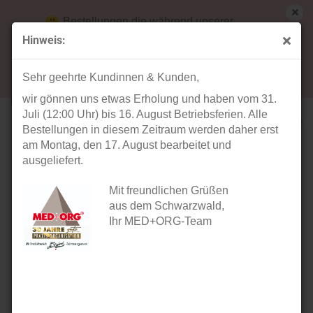
Bestellungen die während unserer
Betriebsferien (31. Juli ab 12:00 Uhr bis 16.
Hinweis:
August) aufgegeben werden, werden ab Montag,
weiter »
Letzter »
17. August bearbeitet und versendet.
10
Artikel in dieser Kategorie
Sehr geehrte Kundinnen & Kunden,
wir gönnen uns etwas Erholung und haben vom 31.
Injektionsarm
Juli (12:00 Uhr) bis 16. August Betriebsferien. Alle
Bestellungen in diesem Zeitraum werden daher erst
am Montag, den 17. August bearbeitet und
ausgeliefert.
Mit freundlichen Grüßen
aus dem Schwarzwald,
Ihr MED+ORG-Team