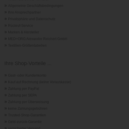
»
Allgemeine Geschäftsbedingungen
»
Ihre Ansprechpartner
»
Privatsphäre und Datenschutz
»
Rückruf-Service
»
Marken & Hersteller
»
MED+ORG Alexander Reichert GmbH
»
Textilien-Größentabellen
Ihre Shop-Vorteile ...
»
Gast- oder Kundenkonto
»
Kauf auf Rechnung (keine Vorauskasse)
»
Zahlung per PayPal
»
Zahlung per SEPA
»
Zahlung per Überweisung
»
keine Zahlungsgebühren
»
Trusted-Shop-Garantie
n
»
Geld-zurück-Garantie
»
versicherter Versand