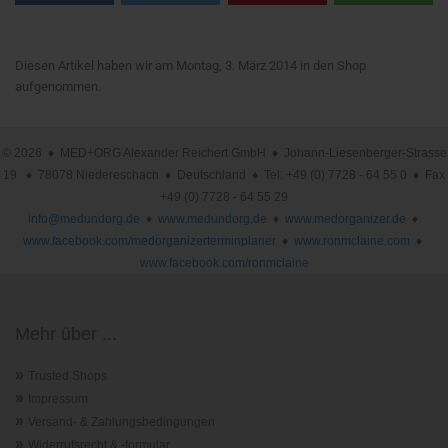
Diesen Artikel haben wir am Montag, 3. März 2014 in den Shop
aufgenommen.
© 2026 ♦ MED+ORG Alexander Reichert GmbH ♦ Johann-Liesenberger-Strasse
19 ♦ 78078 Niedereschach ♦ Deutschland ♦ Tel. +49 (0) 7728 - 64 55 0 ♦ Fax
+49 (0) 7728 - 64 55 29
info@medundorg.de
♦
www.medundorg.de
♦
www.medorganizer.de
♦
www.facebook.com/medorganizerterminplaner
♦
www.ronmclaine.com
♦
www.facebook.com/ronmclaine
Mehr über ...
»
Trusted Shops
»
Impressum
»
Versand- & Zahlungsbedingungen
»
Widerrufsrecht & -formular