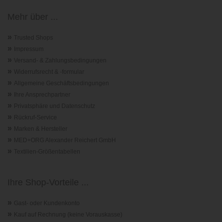
Mehr über ...
»
Trusted Shops
»
Impressum
»
Versand- & Zahlungsbedingungen
»
Widerrufsrecht & -formular
»
Allgemeine Geschäftsbedingungen
»
Ihre Ansprechpartner
»
Privatsphäre und Datenschutz
»
Rückruf-Service
»
Marken & Hersteller
»
MED+ORG Alexander Reichert GmbH
»
Textilien-Größentabellen
Ihre Shop-Vorteile ...
»
Gast- oder Kundenkonto
»
Kauf auf Rechnung (keine Vorauskasse)