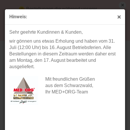
Bestellungen die während unserer
Betriebsferien (31. Juli ab 12:00 Uhr bis 16.
Hinweis:
August) aufgegeben werden, werden ab Montag,
« Erster
« zurück
weiter »
Letzter »
17. August bearbeitet und versendet.
27
Artikel in dieser Kategorie
Sehr geehrte Kundinnen & Kunden,
wir gönnen uns etwas Erholung und haben vom 31.
Schädel (transparent)
Juli (12:00 Uhr) bis 16. August Betriebsferien. Alle
Bestellungen in diesem Zeitraum werden daher erst
am Montag, den 17. August bearbeitet und
ausgeliefert.
Mit freundlichen Grüßen
aus dem Schwarzwald,
Ihr MED+ORG-Team