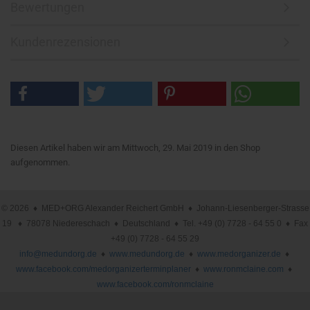
Bewertungen
Kundenrezensionen
Diesen Artikel haben wir am Mittwoch, 29. Mai 2019 in den Shop
aufgenommen.
© 2026 ♦ MED+ORG Alexander Reichert GmbH ♦ Johann-Liesenberger-Strasse
19 ♦ 78078 Niedereschach ♦ Deutschland ♦ Tel. +49 (0) 7728 - 64 55 0 ♦ Fax
+49 (0) 7728 - 64 55 29
info@medundorg.de
♦
www.medundorg.de
♦
www.medorganizer.de
♦
www.facebook.com/medorganizerterminplaner
♦
www.ronmclaine.com
♦
www.facebook.com/ronmclaine