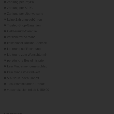
»
Zahlung per PayPal
»
Zahlung per SEPA
»
Zahlung per Überweisung
»
keine Zahlungsgebühren
»
Trusted-Shop-Garantie
n
»
Geld-zurück-Garantie
»
versicherter Versand
»
kostenloser Rückhol-Service
»
Lieferung auf Rechnung
»
Lieferung zum Wunschtermin
»
persönliche Bestellhistorie
»
kein Mindermengenzuschlag
»
kein Mindestbestellwert
»
5% Neukunden-Rabatt
»
10% Stammkunden-Rabatt
»
versandkostenfrei ab € 150,00