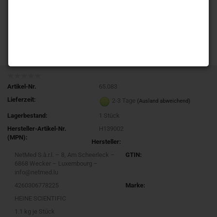
Artikel-Nr.
65.083
Lieferzeit:
2-3 Tage
(Ausland abweichend)
Lagerbestand:
1
Stück
Hersteller-Artikel-Nr.
H139002
(MPN):
Hersteller:
NetMed S.à.r.l. – 8, Am Scheerleck –
GTIN:
6868 Wecker – Luxembourg –
info@netmed.lu
4260306778225
Marke:
HEINE SCIENTIFIC
1.1
kg je Stück