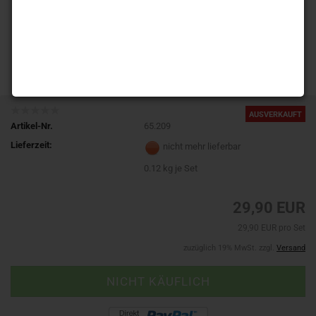
AUSVERKAUFT
Artikel-Nr.
65.209
Lieferzeit:
nicht mehr lieferbar
0.12
kg je Set
29,90 EUR
29,90 EUR pro Set
zuzüglich 19% MwSt. zzgl.
Versand