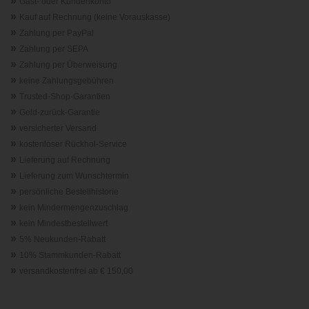
»
Gast- oder Kundenkonto
»
Kauf auf Rechnung (keine Vorauskasse)
»
Zahlung per PayPal
»
Zahlung per SEPA
»
Zahlung per Überweisung
»
keine Zahlungsgebühren
»
Trusted-Shop-Garantie
n
»
Geld-zurück-Garantie
»
versicherter Versand
»
kostenloser Rückhol-Service
»
Lieferung auf Rechnung
»
Lieferung zum Wunschtermin
»
persönliche Bestellhistorie
»
kein Mindermengenzuschlag
»
kein Mindestbestellwert
»
5% Neukunden-Rabatt
»
10% Stammkunden-Rabatt
»
versandkostenfrei ab € 150,00