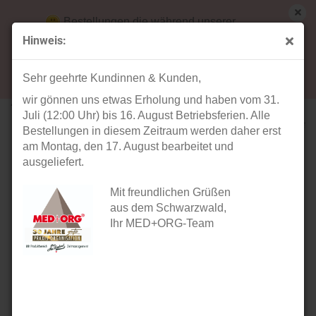
Bestellungen die während unserer
Betriebsferien (31. Juli ab 12:00 Uhr bis 16.
Hinweis:
August) aufgegeben werden, werden ab Montag,
« Erster
« zurück
weiter »
Letzter »
17. August bearbeitet und versendet.
28
Artikel in dieser Kategorie
Sehr geehrte Kundinnen & Kunden,
wir gönnen uns etwas Erholung und haben vom 31.
Zahn-Modell 3-er Set
Juli (12:00 Uhr) bis 16. August Betriebsferien. Alle
Bestellungen in diesem Zeitraum werden daher erst
am Montag, den 17. August bearbeitet und
ausgeliefert.
Mit freundlichen Grüßen
aus dem Schwarzwald,
Ihr MED+ORG-Team