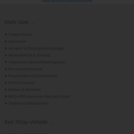
www.facebook.com/ronmclaine
Mehr über ...
»
Trusted Shops
»
Impressum
»
Versand- & Zahlungsbedingungen
»
Widerrufsrecht & -formular
»
Allgemeine Geschäftsbedingungen
»
Ihre Ansprechpartner
»
Privatsphäre und Datenschutz
»
Rückruf-Service
»
Marken & Hersteller
»
MED+ORG Alexander Reichert GmbH
»
Textilien-Größentabellen
Ihre Shop-Vorteile ...