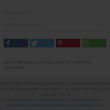
Bewertungen
Kundenrezensionen
Diesen Artikel haben wir am Montag, 3. März 2014 in den Shop
aufgenommen.
© 2026 ♦ MED+ORG Alexander Reichert GmbH ♦ Johann-Liesenberger-Strasse
19 ♦ 78078 Niedereschach ♦ Deutschland ♦ Tel. +49 (0) 7728 - 64 55 0 ♦ Fax
+49 (0) 7728 - 64 55 29
info@medundorg.de
♦
www.medundorg.de
♦
www.medorganizer.de
♦
www.facebook.com/medorganizerterminplaner
♦
www.ronmclaine.com
♦