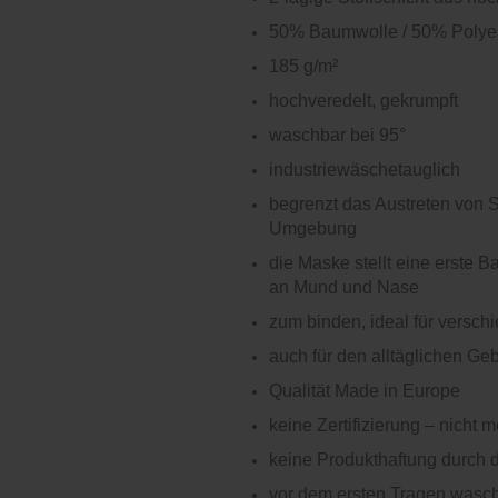
50% Baumwolle / 50% Polye
185 g/m²
hochveredelt, gekrumpft
waschbar bei 95°
industriewäschetauglich
begrenzt das Austreten von 
Umgebung
die Maske stellt eine erste 
an Mund und Nase
zum binden, ideal für versc
auch für den alltäglichen Ge
Qualität Made in Europe
keine Zertifizierung – nicht 
keine Produkthaftung durch d
vor dem ersten Tragen wasc