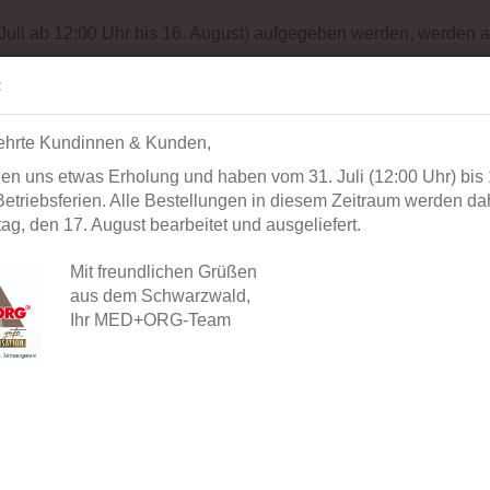
Impressum
Sit
 Juli ab 12:00 Uhr bis 16. August) aufgegeben werden, werden a
Suche...
Alle
:
ehrte Kundinnen & Kunden,
AUSSTATTUNG
BÜROORGANISATION
DIAGNOSTIK
BEK
en uns etwas Erholung und haben vom 31. Juli (12:00 Uhr) bis 
»
»
dung
Mund-Nasen-Schutz (Textil)
etriebsferien. Alle Bestellungen in diesem Zeitraum werden dah
g, den 17. August bearbeitet und ausgeliefert.
Mund-
»
20
Artikel in dieser Kategorie
Mit freundlichen Grüßen
aus dem Schwarzwald,
Artikel-
Ihr MED+ORG-Team
Lieferze
Lagerbe