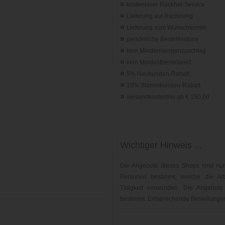
»
kostenloser Rückhol-Service
»
Lieferung auf Rechnung
»
Lieferung zum Wunschtermin
»
persönliche Bestellhistorie
»
kein Mindermengenzuschlag
»
kein Mindestbestellwert
»
5% Neukunden-Rabatt
»
10% Stammkunden-Rabatt
»
versandkostenfrei ab € 150,00
Wichtiger Hinweis ...
Die Angebote dieses Shops sind nur
Personen bestimmt, welche die Arti
Tätigkeit verwenden. Die Angebote
bestimmt. Entsprechende Bestellungen 