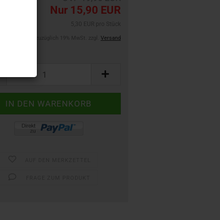
Nur 15,90 EUR
5,30 EUR pro Stück
zuzüglich 19% MwSt. zzgl.
Versand
ackung:
g
AUF DEN MERKZETTEL
FRAGE ZUM PRODUKT