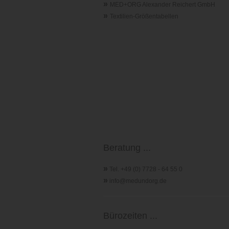
»
MED+ORG Alexander Reichert GmbH
»
Textilien-Größentabellen
Beratung ...
»
Tel. +49 (0) 7728 - 64 55 0
»
info@medundorg.de
Bürozeiten ...