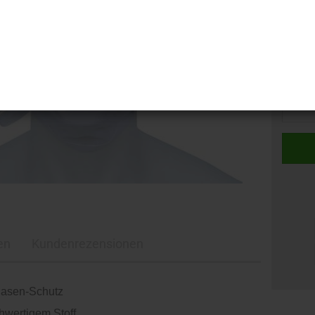
x 3er-P
x
3er-
Packun
en
Kundenrezensionen
asen-Schutz
chwertigem Stoff