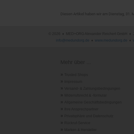
Diesen Artikel haben wir am Dienstag, 31.
© 2026 ♦ MED+ORG Alexander Reichert GmbH ♦ Joha
info@medundorg.de
♦
www.medundorg.de
♦
Mehr über ...
»
Trusted Shops
»
Impressum
»
Versand- & Zahlungsbedingungen
»
Widerrufsrecht & -formular
»
Allgemeine Geschäftsbedingungen
»
Ihre Ansprechpartner
»
Privatsphäre und Datenschutz
»
Rückruf-Service
»
Marken & Hersteller