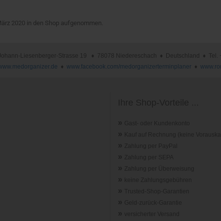
 März 2020 in den Shop aufgenommen.
nn-Liesenberger-Strasse 19 ♦ 78078 Niedereschach ♦ Deutschland ♦ Tel. +49 
www.medorganizer.de
♦
www.facebook.com/medorganizerterminplaner
♦
www.ro
Ihre Shop-Vorteile ...
»
Gast- oder Kundenkonto
»
Kauf auf Rechnung (keine Vorauska
»
Zahlung per PayPal
»
Zahlung per SEPA
»
Zahlung per Überweisung
»
keine Zahlungsgebühren
»
Trusted-Shop-Garantie
n
»
Geld-zurück-Garantie
»
versicherter Versand