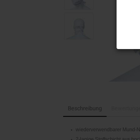
Beschreibung
Bewertung
wiederverwendbarer Mund-N
2-lagige Stoffschicht aus ho