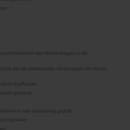
ster
Speicheltröpfchen des Maskenträgers in die
Barriere dar vor unbewussten Berührungen der Hände
hiedene Kopfformen
brauch geeignet
medizinisch oder anderweitig geprüft
en Hersteller
hen