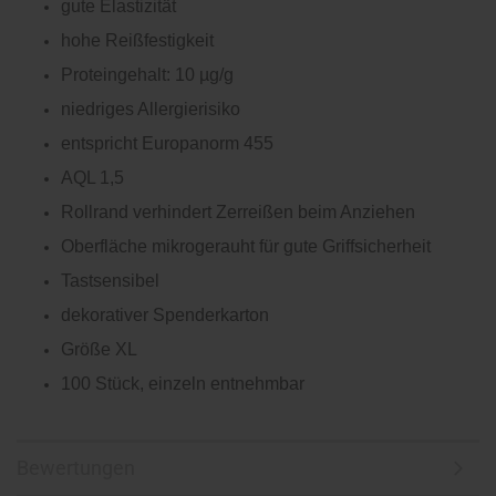
gute Elastizität
hohe Reißfestigkeit
Proteingehalt: 10 µg/g
niedriges Allergierisiko
entspricht Europanorm 455
AQL 1,5
Rollrand verhindert Zerreißen beim Anziehen
Oberfläche mikrogerauht für gute Griffsicherheit
Tastsensibel
dekorativer Spenderkarton
Größe XL
100 Stück, einzeln entnehmbar
Bewertungen