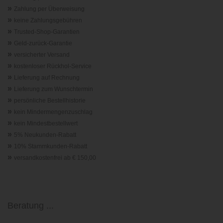
»
Zahlung per Überweisung
»
keine Zahlungsgebühren
»
Trusted-Shop-Garantie
n
»
Geld-zurück-Garantie
»
versicherter Versand
»
kostenloser Rückhol-Service
»
Lieferung auf Rechnung
»
Lieferung zum Wunschtermin
»
persönliche Bestellhistorie
»
kein Mindermengenzuschlag
»
kein Mindestbestellwert
»
5% Neukunden-Rabatt
»
10% Stammkunden-Rabatt
»
versandkostenfrei ab € 150,00
Beratung ...