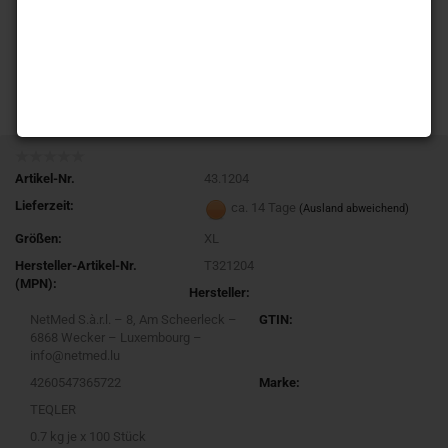
Artikel-Nr.
43.1204
Lieferzeit:
ca. 14 Tage
(Ausland abweichend)
Größen:
XL
Hersteller-Artikel-Nr.
T321204
(MPN):
Hersteller:
NetMed S.à.r.l. – 8, Am Scheerleck –
GTIN:
6868 Wecker – Luxembourg –
info@netmed.lu
4260547365722
Marke:
TEQLER
0.7
kg je x 100 Stück