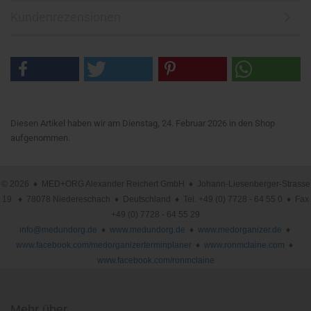
Kundenrezensionen
Diesen Artikel haben wir am Dienstag, 24. Februar 2026 in den Shop
aufgenommen.
© 2026 ♦ MED+ORG Alexander Reichert GmbH ♦ Johann-Liesenberger-Strasse
19 ♦ 78078 Niedereschach ♦ Deutschland ♦ Tel. +49 (0) 7728 - 64 55 0 ♦ Fax
+49 (0) 7728 - 64 55 29
info@medundorg.de
♦
www.medundorg.de
♦
www.medorganizer.de
♦
www.facebook.com/medorganizerterminplaner
♦
www.ronmclaine.com
♦
www.facebook.com/ronmclaine
Mehr über ...