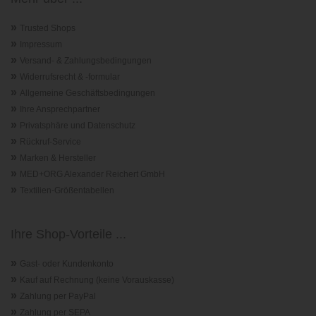
»
Trusted Shops
»
Impressum
»
Versand- & Zahlungsbedingungen
»
Widerrufsrecht & -formular
»
Allgemeine Geschäftsbedingungen
»
Ihre Ansprechpartner
»
Privatsphäre und Datenschutz
»
Rückruf-Service
»
Marken & Hersteller
»
MED+ORG Alexander Reichert GmbH
»
Textilien-Größentabellen
Ihre Shop-Vorteile ...
»
Gast- oder Kundenkonto
»
Kauf auf Rechnung (keine Vorauskasse)
»
Zahlung per PayPal
»
Zahlung per SEPA