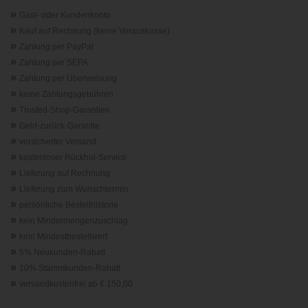
»
Gast- oder Kundenkonto
»
Kauf auf Rechnung (keine Vorauskasse)
»
Zahlung per PayPal
»
Zahlung per SEPA
»
Zahlung per Überweisung
»
keine Zahlungsgebühren
»
Trusted-Shop-Garantie
n
»
Geld-zurück-Garantie
»
versicherter Versand
»
kostenloser Rückhol-Service
»
Lieferung auf Rechnung
»
Lieferung zum Wunschtermin
»
persönliche Bestellhistorie
»
kein Mindermengenzuschlag
»
kein Mindestbestellwert
»
5% Neukunden-Rabatt
»
10% Stammkunden-Rabatt
»
versandkostenfrei ab € 150,00