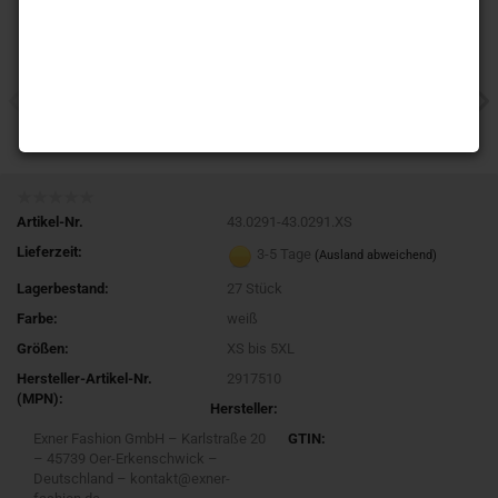
Artikel-Nr.
43.0291-43.0291.XS
Lieferzeit:
3-5 Tage
(Ausland abweichend)
Lagerbestand:
27
Stück
Farbe:
weiß
Größen:
XS bis 5XL
Hersteller-Artikel-Nr.
2917510
(MPN):
Hersteller:
Exner Fashion GmbH – Karlstraße 20
GTIN:
– 45739 Oer-Erkenschwick –
Deutschland – kontakt@exner-