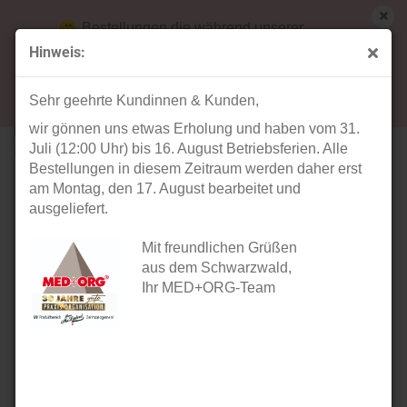
Bestellungen die während unserer
Betriebsferien (31. Juli ab 12:00 Uhr bis 16.
Hinweis:
August) aufgegeben werden, werden ab Montag,
« Erster
« zurück
weiter »
Letzter »
17. August bearbeitet und versendet.
11
Artikel in dieser Kategorie
Sehr geehrte Kundinnen & Kunden,
wir gönnen uns etwas Erholung und haben vom 31.
EXNER Damen Kurzmantel kurzarm 50% Baumwolle XS bis
Juli (12:00 Uhr) bis 16. August Betriebsferien. Alle
5XL
Bestellungen in diesem Zeitraum werden daher erst
am Montag, den 17. August bearbeitet und
ausgeliefert.
Mit freundlichen Grüßen
aus dem Schwarzwald,
Ihr MED+ORG-Team