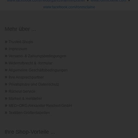
www.facebook.com/medorganizerterminplaner
♦
www.ronmclaine.com
♦
www.facebook.com/ronmclaine
Mehr über ...
»
Trusted Shops
»
Impressum
»
Versand- & Zahlungsbedingungen
»
Widerrufsrecht & -formular
»
Allgemeine Geschäftsbedingungen
»
Ihre Ansprechpartner
»
Privatsphäre und Datenschutz
»
Rückruf-Service
»
Marken & Hersteller
»
MED+ORG Alexander Reichert GmbH
»
Textilien-Größentabellen
Ihre Shop-Vorteile ...