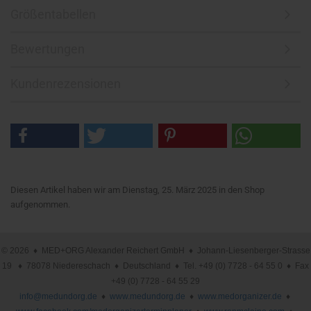
Größentabellen
Bewertungen
Kundenrezensionen
Diesen Artikel haben wir am Dienstag, 25. März 2025 in den Shop
aufgenommen.
© 2026 ♦ MED+ORG Alexander Reichert GmbH ♦ Johann-Liesenberger-Strasse
19 ♦ 78078 Niedereschach ♦ Deutschland ♦ Tel. +49 (0) 7728 - 64 55 0 ♦ Fax
+49 (0) 7728 - 64 55 29
info@medundorg.de
♦
www.medundorg.de
♦
www.medorganizer.de
♦