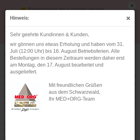
Bestellungen die während unserer
Betriebsferien (31. Juli ab 12:00 Uhr bis 16.
Hinweis:
August) aufgegeben werden, werden ab Montag,
Damen-Kasacks und -Tunikas der Marken
17. August bearbeitet und versendet.
KARLOWSKY & EXNER
Sehr geehrte Kundinnen & Kunden,
wir gönnen uns etwas Erholung und haben vom 31.
Juli (12:00 Uhr) bis 16. August Betriebsferien. Alle
EXNER Fashion
steht für
Bestellungen in diesem Zeitraum werden daher erst
Fachkompetenz in den
am Montag, den 17. August bearbeitet und
Bereichen Berufsbekleidung
ausgeliefert.
und Corporate Clothing. Das Unternehmen bietet
modische und funktionale Damen und Herren Bekleidung
Mit freundlichen Grüßen
u.a. für den medizinischen Bereich. OP-Bekleidung von
aus dem Schwarzwald,
EXNER ist in unisex-Größen sowohl für Damen als auch
Ihr MED+ORG-Team
für Herren in den Größen XS bis 10XL (weiß) bzw. XS bis
8XL (farbig) erhältlich.
KARLOWSKY
PURE
- Der
preisbewusste