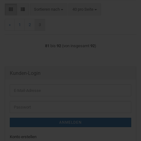
Sortieren nach
pro Seite
Sortieren nach
40 pro Seite
«
1
2
3
81
bis
92
(von insgesamt
92
)
Kunden-Login
E-
Mail-
Adresse
Passwort
ANMELDEN
Konto erstellen