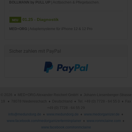
BOLLMANN by PULL UP
| Arzttaschen & Pflegetaschen.
01.25 - Diagnostik
MED+ORG
| Adaptersysteme für iPhone 12 & 12 Pro
Sicher zahlen mit PayPal
© 2026 ♦ MED+ORG Alexander Reichert GmbH ♦ Johann-Liesenberger-Strasse
19 ♦ 78078 Niedereschach ♦ Deutschland ♦ Tel. +49 (0) 7728 - 64 55 0 ♦ Fax
+49 (0) 7728 - 64 55 29
info@medundorg.de
♦
www.medundorg.de
♦
www.medorganizer.de
♦
www.facebook.com/medorganizerterminplaner
♦
www.ronmclaine.com
♦
www.facebook.com/ronmclaine