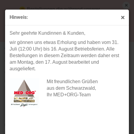
Bestellungen die während unserer
Betriebsferien (31. Juli ab 12:00 Uhr bis 16.
Hinweis:
August) aufgegeben werden, werden ab Montag,
Ihre Meinung
17. August bearbeitet und versendet.
Sehr geehrte Kundinnen & Kunden,
wir gönnen uns etwas Erholung und haben vom 31.
ARTIKEL: LIEGENPAPIER 2-LAGIG WEISS (50CM)
Juli (12:00 Uhr) bis 16. August Betriebsferien. Alle
Bestellungen in diesem Zeitraum werden daher erst
Verfasser:
am Montag, den 17. August bearbeitet und
ausgeliefert.
Gast
Ihre Meinung:
Mit freundlichen Grüßen
aus dem Schwarzwald,
Ihr MED+ORG-Team
Bitte geben sie mindestens 1 Zeichen ein.