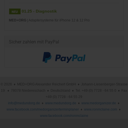
01.25 - Diagnostik
MED+ORG
| Adaptersysteme für iPhone 12 & 12 Pro
Sicher zahlen mit PayPal
© 2026 ♦ MED+ORG Alexander Reichert GmbH ♦ Johann-Liesenberger-Strasse
19 ♦ 78078 Niedereschach ♦ Deutschland ♦ Tel. +49 (0) 7728 - 64 55 0 ♦ Fax
+49 (0) 7728 - 64 55 29
info@medundorg.de
♦
www.medundorg.de
♦
www.medorganizer.de
♦
www.facebook.com/medorganizerterminplaner
♦
www.ronmclaine.com
♦
www.facebook.com/ronmclaine