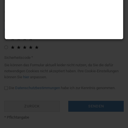
Bewertung:
Sicherheitscode
Sie können das Formular aktuell leider nicht nutzen, da Sie die dafür
notwendigen Cookies nicht akzeptiert haben. Ihre Cookie-Einstellungen
können Sie
hier
anpassen.
Die
Datenschutzbestimmungen
habe ich zur Kenntnis genommen.
ZURÜCK
SENDEN
* Pflichtangabe