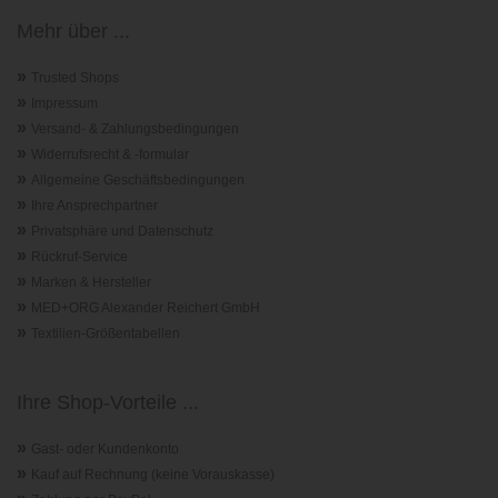
Mehr über ...
»
Trusted Shops
»
Impressum
»
Versand- & Zahlungsbedingungen
»
Widerrufsrecht & -formular
»
Allgemeine Geschäftsbedingungen
»
Ihre Ansprechpartner
»
Privatsphäre und Datenschutz
»
Rückruf-Service
»
Marken & Hersteller
»
MED+ORG Alexander Reichert GmbH
»
Textilien-Größentabellen
Ihre Shop-Vorteile ...
»
Gast- oder Kundenkonto
»
Kauf auf Rechnung (keine Vorauskasse)