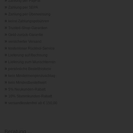
»
Zahlung per PayPal
»
Zahlung per SEPA
»
Zahlung per Überweisung
»
keine Zahlungsgebühren
»
Trusted-Shop-Garantie
n
»
Geld-zurück-Garantie
»
versicherter Versand
»
kostenloser Rückhol-Service
»
Lieferung auf Rechnung
»
Lieferung zum Wunschtermin
»
persönliche Bestellhistorie
»
kein Mindermengenzuschlag
»
kein Mindestbestellwert
»
5% Neukunden-Rabatt
»
10% Stammkunden-Rabatt
»
versandkostenfrei ab € 150,00
Beratung ...