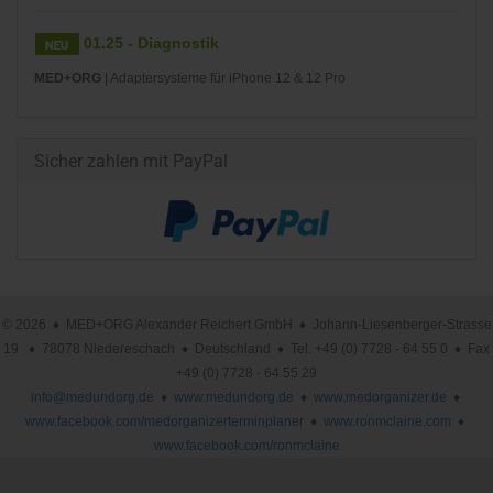
01.25 - Diagnostik
MED+ORG
| Adaptersysteme für iPhone 12 & 12 Pro
Sicher zahlen mit PayPal
© 2026 ♦ MED+ORG Alexander Reichert GmbH ♦ Johann-Liesenberger-Strasse
19 ♦ 78078 Niedereschach ♦ Deutschland ♦ Tel. +49 (0) 7728 - 64 55 0 ♦ Fax
+49 (0) 7728 - 64 55 29
info@medundorg.de
♦
www.medundorg.de
♦
www.medorganizer.de
♦
www.facebook.com/medorganizerterminplaner
♦
www.ronmclaine.com
♦
www.facebook.com/ronmclaine