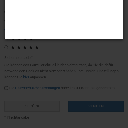
Bewertung:
Sicherheitscode
Sie können das Formular aktuell leider nicht nutzen, da Sie die dafür
notwendigen Cookies nicht akzeptiert haben. Ihre Cookie-Einstellungen
können Sie
hier
anpassen.
Die
Datenschutzbestimmungen
habe ich zur Kenntnis genommen.
ZURÜCK
SENDEN
* Pflichtangabe