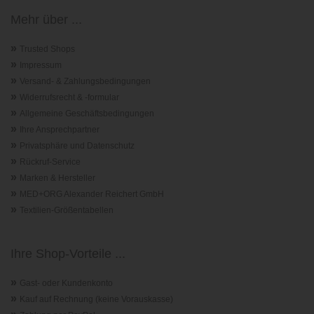
Mehr über ...
»
Trusted Shops
»
Impressum
»
Versand- & Zahlungsbedingungen
»
Widerrufsrecht & -formular
»
Allgemeine Geschäftsbedingungen
»
Ihre Ansprechpartner
»
Privatsphäre und Datenschutz
»
Rückruf-Service
»
Marken & Hersteller
»
MED+ORG Alexander Reichert GmbH
»
Textilien-Größentabellen
Ihre Shop-Vorteile ...
»
Gast- oder Kundenkonto
»
Kauf auf Rechnung (keine Vorauskasse)