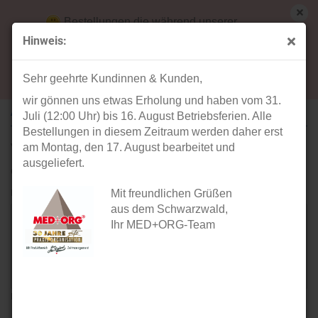
Bestellungen die während unserer
Betriebsferien (31. Juli ab 12:00 Uhr bis 16.
Hinweis:
August) aufgegeben werden, werden ab Montag,
Ihre Meinung
17. August bearbeitet und versendet.
Sehr geehrte Kundinnen & Kunden,
wir gönnen uns etwas Erholung und haben vom 31.
ARTIKEL: MED+ORG KARTEITASCHE A5 PSYCHOTHERAPIE (100)
Juli (12:00 Uhr) bis 16. August Betriebsferien. Alle
Bestellungen in diesem Zeitraum werden daher erst
Verfasser:
am Montag, den 17. August bearbeitet und
ausgeliefert.
Gast
Ihre Meinung:
Mit freundlichen Grüßen
aus dem Schwarzwald,
Ihr MED+ORG-Team
Bitte geben sie mindestens 1 Zeichen ein.