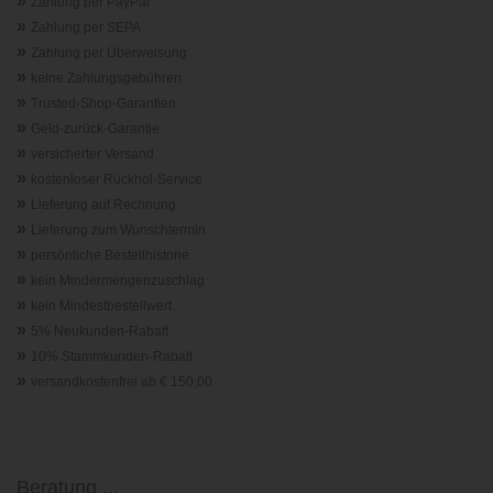
»
Zahlung per PayPal
»
Zahlung per SEPA
»
Zahlung per Überweisung
»
keine Zahlungsgebühren
»
Trusted-Shop-Garantie
n
»
Geld-zurück-Garantie
»
versicherter Versand
»
kostenloser Rückhol-Service
»
Lieferung auf Rechnung
»
Lieferung zum Wunschtermin
»
persönliche Bestellhistorie
»
kein Mindermengenzuschlag
»
kein Mindestbestellwert
»
5% Neukunden-Rabatt
»
10% Stammkunden-Rabatt
»
versandkostenfrei ab € 150,00
Beratung ...