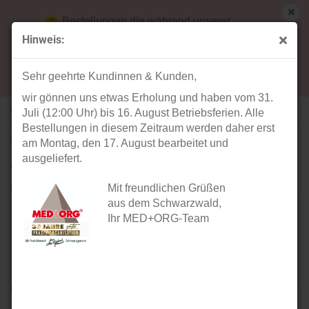
Bestellungen die während unserer
Betriebsferien (31. Juli ab 12:00 Uhr bis 16.
Hinweis:
August) aufgegeben werden, werden ab Montag,
Ihre Meinung
17. August bearbeitet und versendet.
Sehr geehrte Kundinnen & Kunden,
wir gönnen uns etwas Erholung und haben vom 31.
ARTIKEL: TASCHENSTEMPEL NEW TRAVEL STAMP (GRAU)
Juli (12:00 Uhr) bis 16. August Betriebsferien. Alle
Bestellungen in diesem Zeitraum werden daher erst
Verfasser:
am Montag, den 17. August bearbeitet und
ausgeliefert.
Gast
Ihre Meinung:
Mit freundlichen Grüßen
aus dem Schwarzwald,
Ihr MED+ORG-Team
Bitte geben sie mindestens 1 Zeichen ein.