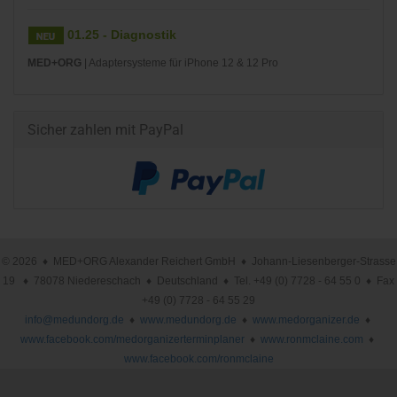
01.25 - Diagnostik
MED+ORG
| Adaptersysteme für iPhone 12 & 12 Pro
Sicher zahlen mit PayPal
© 2026 ♦ MED+ORG Alexander Reichert GmbH ♦ Johann-Liesenberger-Strasse
19 ♦ 78078 Niedereschach ♦ Deutschland ♦ Tel. +49 (0) 7728 - 64 55 0 ♦ Fax
+49 (0) 7728 - 64 55 29
info@medundorg.de
♦
www.medundorg.de
♦
www.medorganizer.de
♦
www.facebook.com/medorganizerterminplaner
♦
www.ronmclaine.com
♦
www.facebook.com/ronmclaine