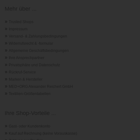
Mehr über ...
»
Trusted Shops
»
Impressum
»
Versand- & Zahlungsbedingungen
»
Widerrufsrecht & -formular
»
Allgemeine Geschäftsbedingungen
»
Ihre Ansprechpartner
»
Privatsphäre und Datenschutz
»
Rückruf-Service
»
Marken & Hersteller
»
MED+ORG Alexander Reichert GmbH
»
Textilien-Größentabellen
Ihre Shop-Vorteile ...
»
Gast- oder Kundenkonto
»
Kauf auf Rechnung (keine Vorauskasse)