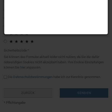
Bewertung:
Sicherheitscode
Sie können das Formular aktuell leider nicht nutzen, da Sie die dafür
notwendigen Cookies nicht akzeptiert haben. Ihre Cookie-Einstellungen
können Sie
hier
anpassen.
Die
Datenschutzbestimmungen
habe ich zur Kenntnis genommen.
ZURÜCK
SENDEN
* Pflichtangabe