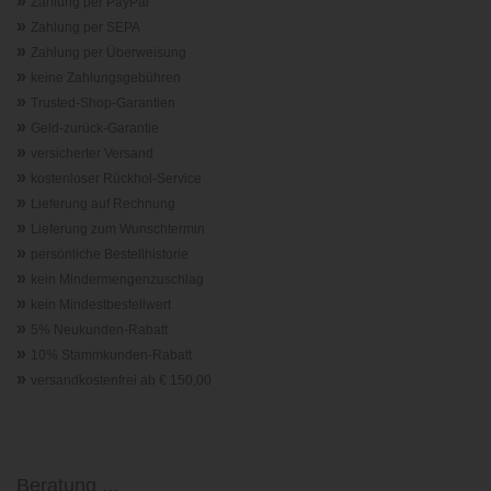
»
Zahlung per PayPal
»
Zahlung per SEPA
»
Zahlung per Überweisung
»
keine Zahlungsgebühren
»
Trusted-Shop-Garantie
n
»
Geld-zurück-Garantie
»
versicherter Versand
»
kostenloser Rückhol-Service
»
Lieferung auf Rechnung
»
Lieferung zum Wunschtermin
»
persönliche Bestellhistorie
»
kein Mindermengenzuschlag
»
kein Mindestbestellwert
»
5% Neukunden-Rabatt
»
10% Stammkunden-Rabatt
»
versandkostenfrei ab € 150,00
Beratung ...