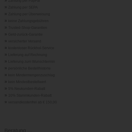
»
Zahlung per PayPal
»
Zahlung per SEPA
»
Zahlung per Überweisung
»
keine Zahlungsgebühren
»
Trusted-Shop-Garantie
n
»
Geld-zurück-Garantie
»
versicherter Versand
»
kostenloser Rückhol-Service
»
Lieferung auf Rechnung
»
Lieferung zum Wunschtermin
»
persönliche Bestellhistorie
»
kein Mindermengenzuschlag
»
kein Mindestbestellwert
»
5% Neukunden-Rabatt
»
10% Stammkunden-Rabatt
»
versandkostenfrei ab € 150,00
Beratung ...