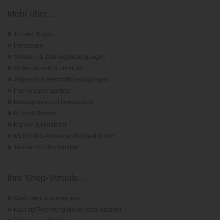
Mehr über ...
»
Trusted Shops
»
Impressum
»
Versand- & Zahlungsbedingungen
»
Widerrufsrecht & -formular
»
Allgemeine Geschäftsbedingungen
»
Ihre Ansprechpartner
»
Privatsphäre und Datenschutz
»
Rückruf-Service
»
Marken & Hersteller
»
MED+ORG Alexander Reichert GmbH
»
Textilien-Größentabellen
Ihre Shop-Vorteile ...
»
Gast- oder Kundenkonto
»
Kauf auf Rechnung (keine Vorauskasse)