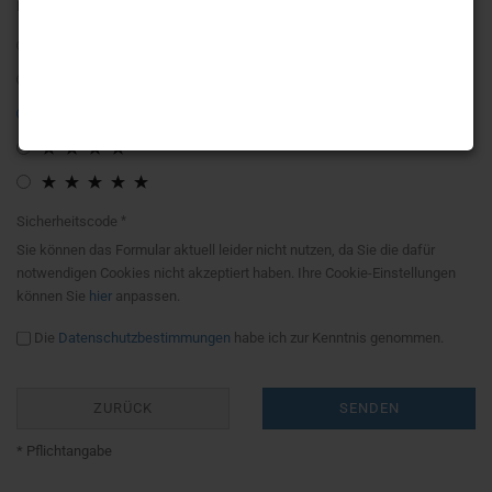
Bewertung:
Sicherheitscode
Sie können das Formular aktuell leider nicht nutzen, da Sie die dafür
notwendigen Cookies nicht akzeptiert haben. Ihre Cookie-Einstellungen
können Sie
hier
anpassen.
Die
Datenschutzbestimmungen
habe ich zur Kenntnis genommen.
ZURÜCK
SENDEN
* Pflichtangabe