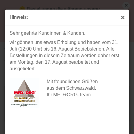
Bestellungen die während unserer
Betriebsferien (31. Juli ab 12:00 Uhr bis 16.
Hinweis:
August) aufgegeben werden, werden ab Montag,
Ihre Meinung
17. August bearbeitet und versendet.
Sehr geehrte Kundinnen & Kunden,
wir gönnen uns etwas Erholung und haben vom 31.
ARTIKEL: EXNER SCHLUPFKASACK UNISEX BORDEAUX XS BIS 8XL
Juli (12:00 Uhr) bis 16. August Betriebsferien. Alle
Bestellungen in diesem Zeitraum werden daher erst
Verfasser:
am Montag, den 17. August bearbeitet und
ausgeliefert.
Gast
Ihre Meinung:
Mit freundlichen Grüßen
aus dem Schwarzwald,
Ihr MED+ORG-Team
Bitte geben sie mindestens 1 Zeichen ein.