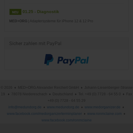
01.25 - Diagnostik
MED+ORG
| Adaptersysteme für iPhone 12 & 12 Pro
Sicher zahlen mit PayPal
© 2026 ♦ MED+ORG Alexander Reichert GmbH ♦ Johann-Liesenberger-Strasse
19 ♦ 78078 Niedereschach ♦ Deutschland ♦ Tel. +49 (0) 7728 - 64 55 0 ♦ Fax
+49 (0) 7728 - 64 55 29
info@medundorg.de
♦
www.medundorg.de
♦
www.medorganizer.de
♦
www.facebook.com/medorganizerterminplaner
♦
www.ronmclaine.com
♦
www.facebook.com/ronmclaine