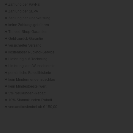
»
Zahlung per PayPal
»
Zahlung per SEPA
»
Zahlung per Überweisung
»
keine Zahlungsgebühren
»
Trusted-Shop-Garantie
n
»
Geld-zurück-Garantie
»
versicherter Versand
»
kostenloser Rückhol-Service
»
Lieferung auf Rechnung
»
Lieferung zum Wunschtermin
»
persönliche Bestellhistorie
»
kein Mindermengenzuschlag
»
kein Mindestbestellwert
»
5% Neukunden-Rabatt
»
10% Stammkunden-Rabatt
»
versandkostenfrei ab € 150,00