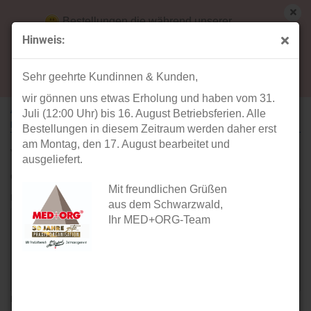
Bestellungen die während unserer
Betriebsferien (31. Juli ab 12:00 Uhr bis 16.
Hinweis:
August) aufgegeben werden, werden ab Montag,
Ihre Meinung
17. August bearbeitet und versendet.
Sehr geehrte Kundinnen & Kunden,
wir gönnen uns etwas Erholung und haben vom 31.
ARTIKEL: ORGA 930 M ONLINE - MOBILES OPB3 EHEALTH-
Juli (12:00 Uhr) bis 16. August Betriebsferien. Alle
KARTENTERMINAL
Bestellungen in diesem Zeitraum werden daher erst
am Montag, den 17. August bearbeitet und
Verfasser:
ausgeliefert.
Gast
Mit freundlichen Grüßen
Ihre Meinung:
aus dem Schwarzwald,
Ihr MED+ORG-Team
Bitte geben sie mindestens 1 Zeichen ein.