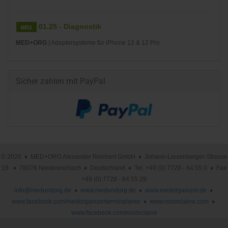
01.25 - Diagnostik
MED+ORG
| Adaptersysteme für iPhone 12 & 12 Pro
Sicher zahlen mit PayPal
© 2026 ♦ MED+ORG Alexander Reichert GmbH ♦ Johann-Liesenberger-Strasse
19 ♦ 78078 Niedereschach ♦ Deutschland ♦ Tel. +49 (0) 7728 - 64 55 0 ♦ Fax
+49 (0) 7728 - 64 55 29
info@medundorg.de
♦
www.medundorg.de
♦
www.medorganizer.de
♦
www.facebook.com/medorganizerterminplaner
♦
www.ronmclaine.com
♦
www.facebook.com/ronmclaine