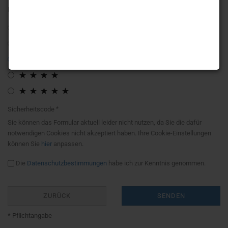
Bewertung:
Sicherheitscode
Sie können das Formular aktuell leider nicht nutzen, da Sie die dafür
notwendigen Cookies nicht akzeptiert haben. Ihre Cookie-Einstellungen
können Sie
hier
anpassen.
Die
Datenschutzbestimmungen
habe ich zur Kenntnis genommen.
ZURÜCK
SENDEN
* Pflichtangabe